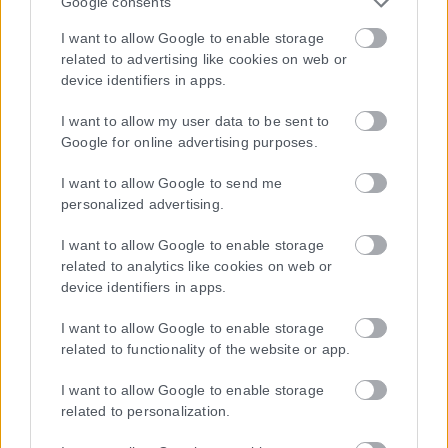
Google consents
Η εταιρεία με την επωνυμία “POLITICAL MEDIA GROUP A.E.” και κατ’
I want to allow Google to enable storage
επέκταση η ιστοσελίδα που κατέχει αυτή “www.karfitsa.gr”
related to advertising like cookies on web or
συμμορφώνονται με τη Σύσταση (ΕΕ) 2018/334 της Επιτροπής της
device identifiers in apps.
1ης Μαρτίου 2018 σχετικά με τα μέτρα για την αποτελεσματική
αντιμετώπιση του παράνομου περιεχομένου στο διαδίκτυο (L 63).
I want to allow my user data to be sent to
Google for online advertising purposes.
I want to allow Google to send me
personalized advertising.
Μοναδικός αριθμός Μ.Η.Τ. 262048
I want to allow Google to enable storage
ΤΑ ΠΡΩΤΟΣΕΛΙΔΑ ΣΗΜΕΡΑ
related to analytics like cookies on web or
device identifiers in apps.
I want to allow Google to enable storage
related to functionality of the website or app.
I want to allow Google to enable storage
related to personalization.