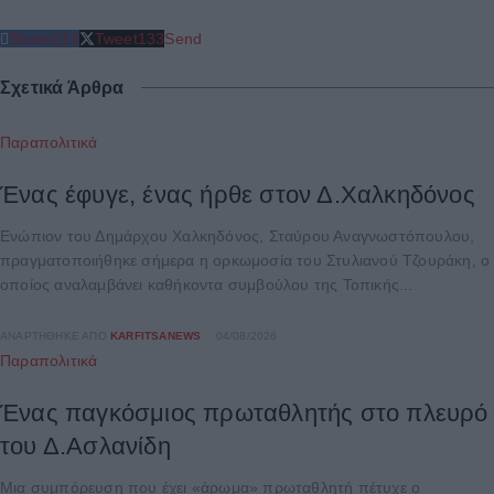
Share
213
Tweet
133
Send
Σχετικά Άρθρα
Παραπολιτικά
Ένας έφυγε, ένας ήρθε στον Δ.Χαλκηδόνος
Ενώπιον του Δημάρχου Χαλκηδόνος, Σταύρου Αναγνωστόπουλου,
πραγματοποιήθηκε σήμερα η ορκωμοσία του Στυλιανού Τζουράκη, ο
οποίος αναλαμβάνει καθήκοντα συμβούλου της Τοπικής...
ΑΝΑΡΤΉΘΗΚΕ ΑΠΌ
KARFITSANEWS
04/08/2026
Παραπολιτικά
Ένας παγκόσμιος πρωταθλητής στο πλευρό
του Δ.Ασλανίδη
Μια συμπόρευση που έχει «άρωμα» πρωταθλητή πέτυχε ο