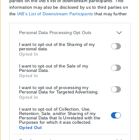
parties on the IAB’s list of downstream participants. This
information may also be disclosed by us to third parties on
the
IAB’s List of Downstream Participants
that may further
disclose it to other third parties.
Please note that this website/app uses one or more Google
Personal Data Processing Opt Outs
services and may gather and store information including
but not limited to your visit or usage behaviour. You may
I want to opt-out of the Sharing of my
personal data.
click to grant or deny consent to Google and its third-party
Opted In
tags to use your data for below specified purposes in below
Google consent section.
I want to opt-out of the Sale of my
Personal Data.
Opted In
I want to opt-out of processing my
Personal Data for Targeted Advertising.
Opted In
I want to opt-out of Collection, Use,
Retention, Sale, and/or Sharing of my
Personal Data that Is Unrelated with the
Purposes for which it was collected.
Opted Out