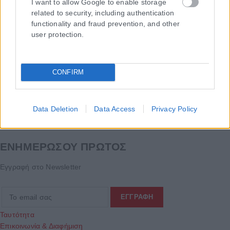
I want to allow Google to enable storage
related to security, including authentication
functionality and fraud prevention, and other
user protection.
CONFIRM
Data Deletion
Data Access
Privacy Policy
Τα
πρωτοσέλιδα
των
εφημερίδων
ΕΝΗΜΕΡΩΣΟΥ ΠΡΩΤΟΣ
Εγγραφή στο Newsletter
Ταυτότητα
Επικοινωνία & Διαφήμιση