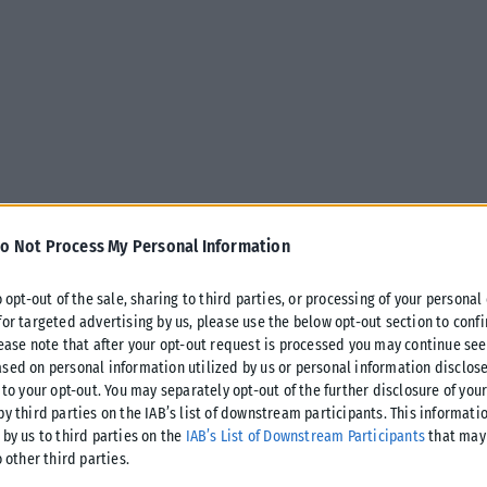
o Not Process My Personal Information
μενες δοκιμασίες για την Έφη
o opt-out of the sale, sharing to third parties, or processing of your personal
 μετατρέποντας τις χριστουγεννιάτικες
for targeted advertising by us, please use the below opt-out section to conf
lease note that after your opt-out request is processed you may continue see
εκτός προγράμματος.
sed on personal information utilized by us or personal information disclose
 to your opt-out. You may separately opt-out of the further disclosure of you
έας Αριστεράς μοιράστηκε πως οι γιορτινές μέρες τους
by third parties on the IAB’s list of downstream participants. This informati
έθηκαν «όλες τις μέρες σε ένα νοσοκομείο στο εξωτερικό
 by us to third parties on the
IAB’s List of Downstream Participants
that may 
o other third parties.