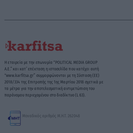
Η εταιρεία με την επωνυμία “POLITICAL MEDIA GROUP
A.E.” και κατ’ επέκταση η ιστοσελίδα που κατέχει αυτή
“www.karfitsa.gr” συμμορφώνονται με τη Σύσταση (ΕΕ)
2018/334 της Επιτροπής της 1ης Μαρτίου 2018 σχετικά με
τα μέτρα για την αποτελεσματική αντιμετώπιση του
παράνομου περιεχομένου στο διαδίκτυο (L 63).
Μοναδικός αριθμός Μ.Η.Τ. 262048