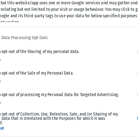
that this website/app uses one or more Google services and may gather and
σία και χρειάστηκε να νοσηλευτεί για λίγες μέρες σε
ncluding but not limited to your visit or usage behaviour. You may click to 
oogle and its third-party tags to use your data for below specified purposes
ακοπές.
nt section.
ικό της πνεύμα, γράφοντας χαρακτηριστικά: «Τέλος καλό,
 Data Processing Opt Outs
ό μήνυμα, υπενθύμισε σε όλους την αξία της υγείας, «το πιο
αι». Ας κρατήσουμε, λοιπόν, την ευχή της για υγεία -δεν
o opt-out of the Sharing of my personal data.
n
o opt-out of the Sale of my Personal Data.
n
o opt-out of processing my Personal Data for Targeted Advertising.
Tweet
Send
n
o opt-out of Collection, Use, Retention, Sale, and/or Sharing of my
 Data that Is Unrelated with the Purposes for which it was
d.
ut