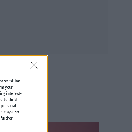
 or sensitive
irm your
ing interest-
d to third
r personal
on may also
further