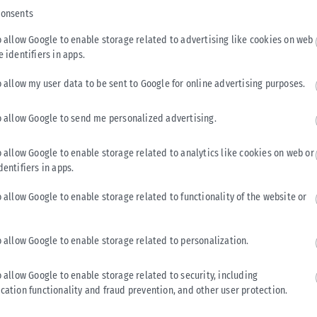
consents
o allow Google to enable storage related to advertising like cookies on web
e identifiers in apps.
o allow my user data to be sent to Google for online advertising purposes.
o allow Google to send me personalized advertising.
o allow Google to enable storage related to analytics like cookies on web or
ΠΑΡΑΠΟΛΙΤΙΚΆ
dentifiers in apps.
Ένας παγκόσμιος πρωταθλητής στο πλευρό του
o allow Google to enable storage related to functionality of the website or
Δ.Ασλανίδη
Μια συμπόρευση που έχει «άρωμα» πρωταθλητή πέτυχε ο
o allow Google to enable storage related to personalization.
δήμαρχος Παύλου Μελά, Δημήτρης Ασλανίδης. Τι κι αν οι
δημοτικές εκλογές αργούν...
o allow Google to enable storage related to security, including
ΑΝΑΡΤΉΘΗΚΕ ΑΠΌ
ΒΟΎΛΑ ΑΛΜΑΛΙΏΤΗ
31/07/2026
cation functionality and fraud prevention, and other user protection.