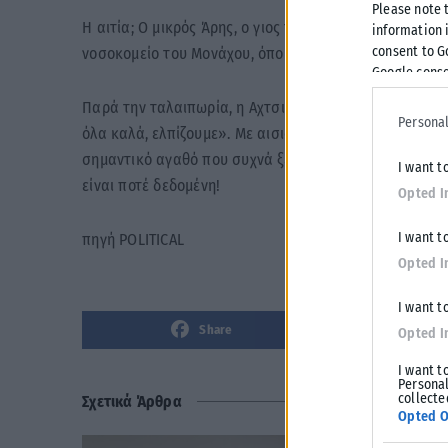
Please note 
Η αιτία; Ο μικρός Άρης, ο γιος της, παρουσίασε αδιαθε
information i
consent to G
νοσοκομείο του Μονάχου, όπου είχαν ταξιδέψει για δι
Google conse
Παρά την ταλαιπωρία, η Αχτσιόγλου διατήρησε το θετ
Personal
όλα καλά, ελπίζουμε». Με αισιοδοξία και ένα σημαντικ
σημαντικό αγαθό που συχνά ξεχνάμε πόσο πολύτιμο είν
I want t
είναι ποτέ δεδομένη!
Opted I
I want t
πηγή POLITICAL
Opted I
I want t
Share
Opted I
I want t
Personal
collecte
Σχετικά Άρθρα
Opted O