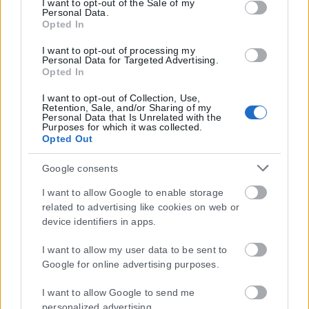
I want to opt-out of the Sale of my
Personal Data.
Opted In
Η εταιρεία με την επωνυμία “POLITICAL MEDIA GROUP A.E.” και κατ’
I want to opt-out of processing my
επέκταση η ιστοσελίδα που κατέχει αυτή “www.karfitsa.gr”
Personal Data for Targeted Advertising.
Opted In
συμμορφώνονται με τη Σύσταση (ΕΕ) 2018/334 της Επιτροπής της
1ης Μαρτίου 2018 σχετικά με τα μέτρα για την αποτελεσματική
I want to opt-out of Collection, Use,
αντιμετώπιση του παράνομου περιεχομένου στο διαδίκτυο (L 63).
Retention, Sale, and/or Sharing of my
Personal Data that Is Unrelated with the
Purposes for which it was collected.
Opted Out
Google consents
Μοναδικός αριθμός Μ.Η.Τ. 262048
I want to allow Google to enable storage
ΤΑ ΠΡΩΤΟΣΕΛΙΔΑ ΣΗΜΕΡΑ
related to advertising like cookies on web or
device identifiers in apps.
I want to allow my user data to be sent to
Google for online advertising purposes.
I want to allow Google to send me
personalized advertising.