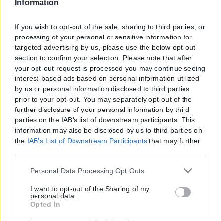
Information
If you wish to opt-out of the sale, sharing to third parties, or
processing of your personal or sensitive information for
targeted advertising by us, please use the below opt-out
section to confirm your selection. Please note that after
your opt-out request is processed you may continue seeing
interest-based ads based on personal information utilized
by us or personal information disclosed to third parties
prior to your opt-out. You may separately opt-out of the
further disclosure of your personal information by third
parties on the IAB’s list of downstream participants. This
information may also be disclosed by us to third parties on
the
IAB’s List of Downstream Participants
that may further
disclose it to other third parties.
Please note that this website/app uses one or more Google
Personal Data Processing Opt Outs
services and may gather and store information including
but not limited to your visit or usage behaviour. You may
I want to opt-out of the Sharing of my
personal data.
click to grant or deny consent to Google and its third-party
Opted In
tags to use your data for below specified purposes in below
Google consent section.