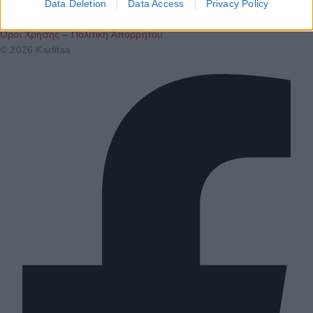
Ταυτότητα
Data Deletion
Data Access
Privacy Policy
Επικοινωνία & Διαφήμιση
Όροι Χρήσης – Πολιτική Απορρήτου
© 2026 Karfitsa