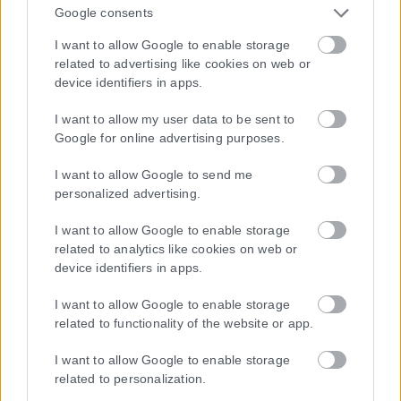
Google consents
I want to allow Google to enable storage
Η εταιρεία με την επωνυμία “POLITICAL MEDIA GROUP A.E.” και κατ’
related to advertising like cookies on web or
επέκταση η ιστοσελίδα που κατέχει αυτή “www.karfitsa.gr”
device identifiers in apps.
συμμορφώνονται με τη Σύσταση (ΕΕ) 2018/334 της Επιτροπής της
1ης Μαρτίου 2018 σχετικά με τα μέτρα για την αποτελεσματική
I want to allow my user data to be sent to
αντιμετώπιση του παράνομου περιεχομένου στο διαδίκτυο (L 63).
Google for online advertising purposes.
I want to allow Google to send me
personalized advertising.
Μοναδικός αριθμός Μ.Η.Τ. 262048
I want to allow Google to enable storage
related to analytics like cookies on web or
ΤΑ ΠΡΩΤΟΣΕΛΙΔΑ ΣΗΜΕΡΑ
device identifiers in apps.
I want to allow Google to enable storage
related to functionality of the website or app.
I want to allow Google to enable storage
related to personalization.