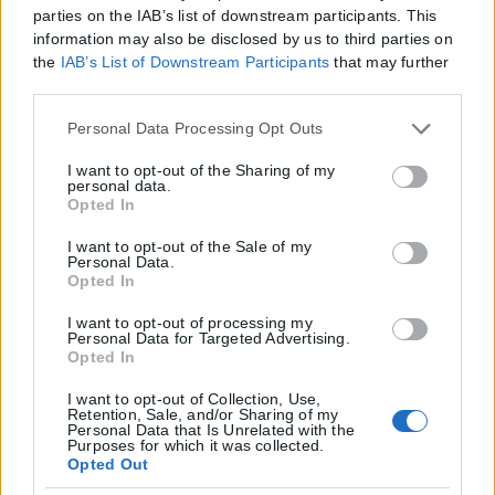
parties on the IAB’s list of downstream participants. This
information may also be disclosed by us to third parties on
the
IAB’s List of Downstream Participants
that may further
disclose it to other third parties.
Please note that this website/app uses one or more Google
Personal Data Processing Opt Outs
services and may gather and store information including
but not limited to your visit or usage behaviour. You may
I want to opt-out of the Sharing of my
personal data.
click to grant or deny consent to Google and its third-party
Opted In
tags to use your data for below specified purposes in below
Google consent section.
I want to opt-out of the Sale of my
Personal Data.
Opted In
I want to opt-out of processing my
Personal Data for Targeted Advertising.
Opted In
I want to opt-out of Collection, Use,
Retention, Sale, and/or Sharing of my
Personal Data that Is Unrelated with the
Purposes for which it was collected.
Opted Out