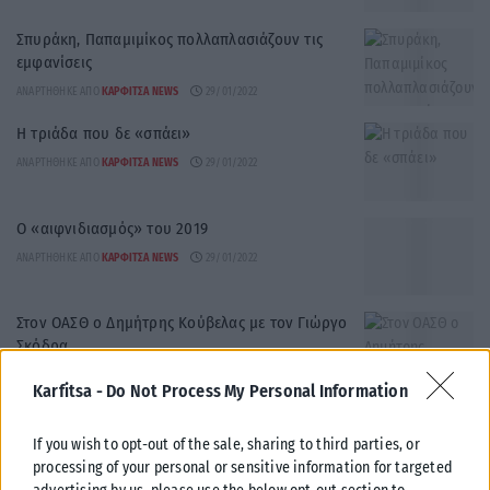
Σπυράκη, Παπαμιμίκος πολλαπλασιάζουν τις
εμφανίσεις
ΑΝΑΡΤΉΘΗΚΕ ΑΠΌ
ΚΑΡΦΙΤΣΑ NEWS
29/01/2022
Η τριάδα που δε «σπάει»
ΑΝΑΡΤΉΘΗΚΕ ΑΠΌ
ΚΑΡΦΙΤΣΑ NEWS
29/01/2022
Ο «αιφνιδιασμός» του 2019
ΑΝΑΡΤΉΘΗΚΕ ΑΠΌ
ΚΑΡΦΙΤΣΑ NEWS
29/01/2022
Στον ΟΑΣΘ ο Δημήτρης Κούβελας με τον Γιώργο
Σκόδρα
ΑΝΑΡΤΉΘΗΚΕ ΑΠΌ
ΚΑΡΦΙΤΣΑ NEWS
23/06/2023
Karfitsa -
Do Not Process My Personal Information
Στο Υπνωτήριο αστέγων η Δερμεντζοπούλου
If you wish to opt-out of the sale, sharing to third parties, or
ΑΝΑΡΤΉΘΗΚΕ ΑΠΌ
ΚΑΡΦΙΤΣΑ NEWS
29/01/2022
processing of your personal or sensitive information for targeted