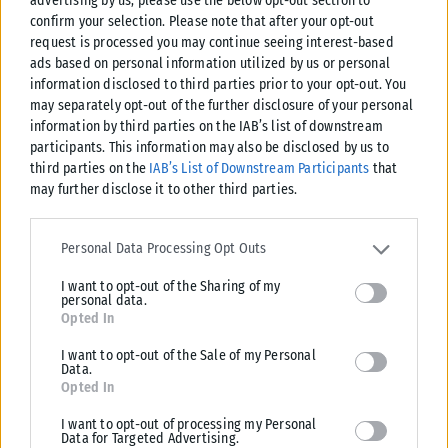
advertising by us, please use the below opt-out section to
Το… προσωρινό «διαζύγιο» Κουράκη – Βούγια
confirm your selection. Please note that after your opt-out
request is processed you may continue seeing interest-based
ΑΝΑΡΤΉΘΗΚΕ ΑΠΌ
ΚΑΡΦΙΤΣΑ NEWS
29/01/2022
ads based on personal information utilized by us or personal
information disclosed to third parties prior to your opt-out. You
may separately opt-out of the further disclosure of your personal
1
…
343
344
345
…
347
information by third parties on the IAB’s list of downstream
participants. This information may also be disclosed by us to
third parties on the
IAB’s List of Downstream Participants
that
may further disclose it to other third parties.
Please note that this website/app uses one or more Google
services and may gather and store information including but not
Personal Data Processing Opt Outs
limited to your visit or usage behaviour. You may click to grant or
I want to opt-out of the Sharing of my
deny consent to Google and its third-party tags to use your data
personal data.
for below specified purposes in below Google consent section.
Opted In
I want to opt-out of the Sale of my Personal
Data.
Opted In
I want to opt-out of processing my Personal
Data for Targeted Advertising.