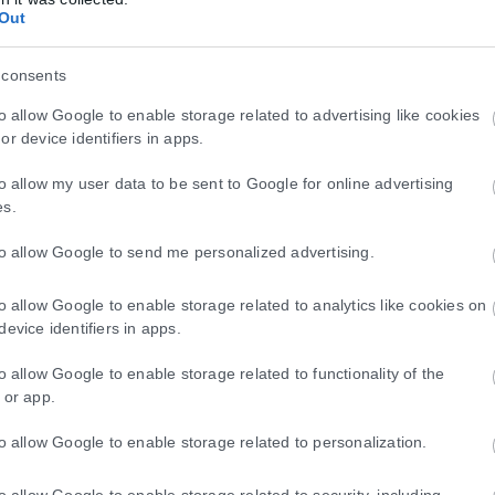
λογούμενου στις χωριστές δηλώσεις Φ.Ε.;
Out
αναγνωρισμένα τέκνα δηλώνονται ως εξαρτώμενα μέλη και από τους δ
 consents
αι από τον κοινό γάμο στις χωριστές δηλώσεις Φ.Ε. όταν αυτό δεν 
to allow Google to enable storage related to advertising like cookies
or device identifiers in apps.
ο όνομα του τέκνου, προστίθεται στα εισοδήματα του γονέα που έχει
to allow my user data to be sent to Google for online advertising
es.
στις χωριστές δηλώσεις Φ.Ε. συζύγων;
to allow Google to send me personalized advertising.
οια του οικογενειακού εισοδήματος για την κάλυψη των επιμέρους τε
ικά. Όσον αφορά τη δυνατότητα κάλυψης τεκμηρίων με ανάλωση κεφαλ
to allow Google to enable storage related to analytics like cookies on
device identifiers in apps.
ράς υπολειπόμενου ποσού αποδείξεων από τον ένα σύζυγο στον άλλο
to allow Google to enable storage related to functionality of the
 or app.
to allow Google to enable storage related to personalization.
 χωριστή δήλωση Φ.Ε. συζύγων;
τους.
to allow Google to enable storage related to security, including