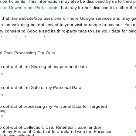
participants. This information may also be disclosed by us to third p
ται συμψηφισμός χρεωστικού και πιστωτικού ποσού μεταξύ των συζύγω
ist of Downstream Participants
that may further disclose it to other thi
 that this website/app uses one or more Google services and may g
εις συζύγων;
ation including but not limited to your visit or usage behaviour. You m
ην υποβολή χωριστών δηλώσεων Φ.Ε. από τους συζύγους.
ny consent to Google and its third-party tags to use your data for bel
 below Google consent section.
. συζύγων που έχουν διαφορετική φορολογική κατοικία;
l Data Processing Opt Outs
Φ.Ε. διότι προβλέπεται ήδη χωριστή φορολογική αντιμετώπιση στις 
to opt-out of the Sharing of my personal data.
In
ς χωριστών δηλώσεων;
1 στους αντίστοιχους κωδικούς κύριας κατοικίας. Ο κάθε σύζυγος συ
to opt-out of the Sale of my Personal Data.
ρίπτωση μισθωμένης κατοικίας και το ποσοστό της δωρεάν παραχώρησ
In
to opt-out of processing my Personal Data for Targeted
στο Ε1 η κύρια κατοικία όταν ένας εκ των δύο συζύγων δεν διαθέτε
sing.
In
ίας ή χρήσης, συμπληρώνει στον πίνακα 6 την ένδειξη “συνοίκηση 
to opt-out of Collection, Use, Retention, Sale, and/or
 of my Personal Data that Is Unrelated with the Purposes
h it was collected.