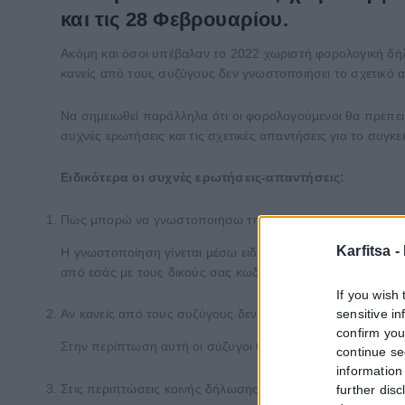
και τις 28 Φεβρουαρίου.
Ακόμη και όσοι υπέβαλαν το 2022 χωριστή φορολογική δή
κανείς από τους συζύγους δεν γνωστοποιήσει το σχετικό 
Να σημειωθεί παράλληλα ότι οι φορολογούμενοι θα πρέπει
συχνές ερωτήσεις και τις σχετικές απαντήσεις για το συγκε
Ειδικότερα οι συχνές ερωτήσεις-απαντήσεις:
Πώς μπορώ να γνωστοποιήσω την επιλογή μου να υποβάλ
Karfitsa -
Η γνωστοποίηση γίνεται μέσω ειδικής ηλεκτρονικής εφαρμογ
από εσάς με τους δικούς σας κωδικούς πρόσβασης είτε, α
If you wish 
sensitive i
Αν κανείς από τους συζύγους δεν γνωστοποιήσει την επιλ
confirm you
Στην περίπτωση αυτή οι σύζυγοι θα υποβάλουν κοινή δήλω
continue se
information 
Στις περιπτώσεις κοινής δήλωσης Φ.Ε. συζύγων, θα γίνε
further disc