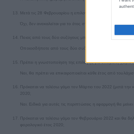
authent
Μετά τις 28 Φεβρουαρίου η επιλογή για χωριστή δήλωση Φ
Όχι, δεν ανακαλείται για το έτος στο οποίο αφορά.
Ποιος από τους δύο συζύγους μπορεί να γνωστοποιήσει τ
Οποιοσδήποτε από τους δύο συζύγους ή και οι δύο.
Πρέπει η γνωστοποίηση της επιλογής για υποβολή χωριστή
Ναι, θα πρέπει να επικαιροποιείται κάθε έτος από τουλάχ
Πρόκειται να τελέσω γάμο τον Μάρτιο του 2022 (μετά τη
2020;
Ναι. Ειδικά για αυτές τις περιπτώσεις η εφαρμογή θα μεί
Πρόκειται να τελέσω γάμο τον Φεβρουάριο 2022 και θα δ
φορολογικό έτος 2020;