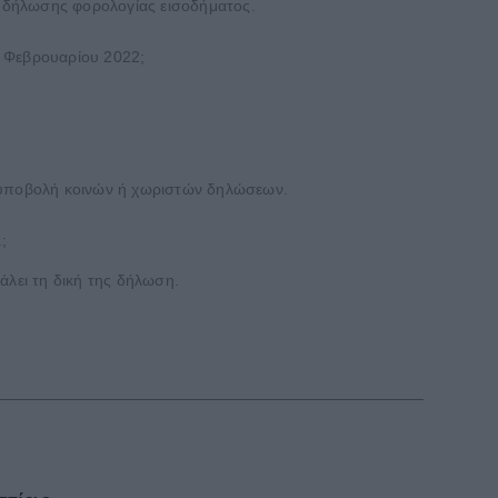
ης δήλωσης φορολογίας εισοδήματος.
 Φεβρουαρίου 2022;
α υποβολή κοινών ή χωριστών δηλώσεων.
;
άλει τη δική της δήλωση.