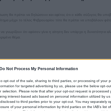
λωση θα πρέπει να δηλώσουν και εφέτος ότι ο κάθε σύζυγος θα υπο
αίτημα μέχρι το τέλος Φεβρουαρίου τότε θα πρέπει να υποβάλουν φέ
 να γνωρίζουν ότι εφόσον γίνει η αίτηση δεν υπάρχει η δυνατότητα 
κριμένο θέμα.
ω χωριστή δήλωση φορολογίας εισοδήματος;
Do Not Process My Personal Information
ής στον διαδικτυακό τόπο www.aade.gr, στον σύνδεσμο: https://www.aa
πό ειδικά για τον σκοπό αυτό εξουσιοδοτημένο λογιστή – φοροτεχν
to opt-out of the sale, sharing to third parties, or processing of your 
nformation for targeted advertising by us, please use the below opt-out
ογή υποβολής χωριστής δήλωσης φορολογίας εισοδήματος μέχρι τις 2
r selection. Please note that after your opt-out request is processed
ση για το φορολογικό έτος 2020.
eing interest-based ads based on personal information utilized by us
disclosed to third parties prior to your opt-out. You may separately o
ται συμψηφισμός φόρου μεταξύ συζύγων και βεβαίωση στο όνομα του 
losure of your personal information by third parties on the IAB’s list o