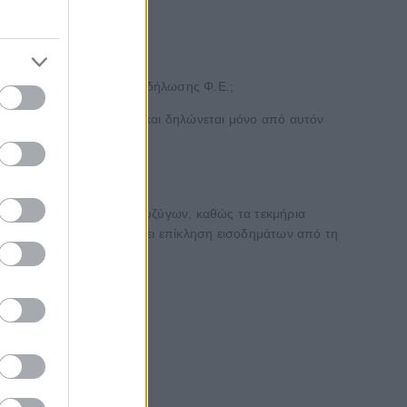
ύο συζύγους.
έχει υποχρέωση υποβολής δήλωσης Φ.Ε.;
 το μεγαλύτερο εισόδημα και δηλώνεται μόνο από αυτόν
κμηρίων καθενός εκ των συζύγων, καθώς τα τεκμήρια
αίου, δεν μπορεί να γίνει επίκληση εισοδημάτων από τη
;