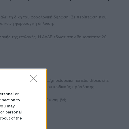
βάλει τη δική του φορολογική δήλωση. Σε περίπτωση που
τος κοινή φορολογική δήλωση.
αλλαγής της επιλογής. Η ΑΑΔΕ έδωσε στην δημοσιότητα 20
de.gr/polites/eisodima/gnostopoiisi-horistis-dilosis είτε
ικό, με τους προσωπικούς του κωδικούς πρόσβασης.
personal or
 section to
8 Φεβρουαρίου 2022, τι θα συμβεί;
 you may
 or personal
pt-out of the
συζύγου;
f