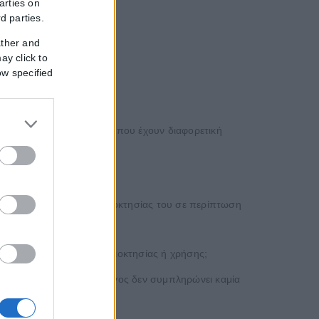
arties on
ν.
rd parties.
ather and
ay click to
ow specified
κοινές δηλώσεις συζύγων που έχουν διαφορετική
μπληρώνει το ποσοστό ιδιοκτησίας του σε περίπτωση
ης, αντίστοιχα.
ι καθόλου ποσοστό συνιδιοκτησίας ή χρήσης;
με σύζυγο”. Ο άλλος σύζυγος δεν συμπληρώνει καμία