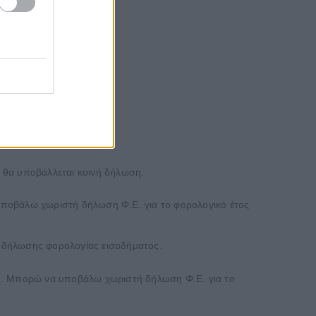
ά θα υποβάλλεται κοινή δήλωση.
υποβάλω χωριστή δήλωση Φ.Ε. για το φορολογικό έτος
ης δήλωσης φορολογίας εισοδήματος.
22. Μπορώ να υποβάλω χωριστή δήλωση Φ.Ε. για το