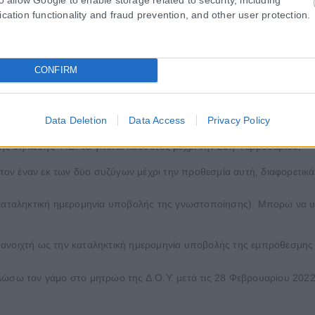
ication functionality and fraud prevention, and other user protection.
.Ε. μπορεί να ανακληθεί;
CONFIRM
ην επιλογή για χωριστή δήλωση Φ.Ε.;
Data Deletion
Data Access
Privacy Policy
ς δήλωσης Φ.Ε. να γίνεται κάθε έτος μέχρι την 28η Φεβρουαρίου;
ιστον έναν εκ των δύο συζύγων μέχρι την προθεσμία αυτή, διαφορετικ
ν καταληκτική ημερομηνία υποβολής της γνωστοποίησης). Μπορώ να 
νει ανοιχτή ως την καταληκτική ημερομηνία υποβολής της εμπρόθεσμ
ηλώσω τον γάμο στο μητρώο της Δ.Ο.Υ. μετά τις 28 Φεβρουαρίου 20