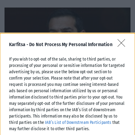
Karfitsa -
Do Not Process My Personal Information
If you wish to opt-out of the sale, sharing to third parties, or
processing of your personal or sensitive information for targeted
advertising by us, please use the below opt-out section to
confirm your selection. Please note that after your opt-out
request is processed you may continue seeing interest-based
ads based on personal information utilized by us or personal
ΠΟΛΙΤΙΚΉ
information disclosed to third parties prior to your opt-out. You
may separately opt-out of the further disclosure of your personal
Στις 2 Σεπτεμβρίου η «πρεμιέρα» του οικονομικού
information by third parties on the IAB’s list of downstream
προγράμματος της ΕΛ.Α.Σ. στη Θεσσαλονίκη – Παρών ο
participants. This information may also be disclosed by us to
Τσίπρας
third parties on the
IAB’s List of Downstream Participants
that
Το οικονομικό πρόγραμμα της ΕΛ.Α.Σ. θα παρουσιάσει ο πρόεδρος του
may further disclose it to other third parties.
κόμματος, Αλέξης Τσίπρας, στις 2 Σεπτεμβρίου, σε εκδήλωση στη