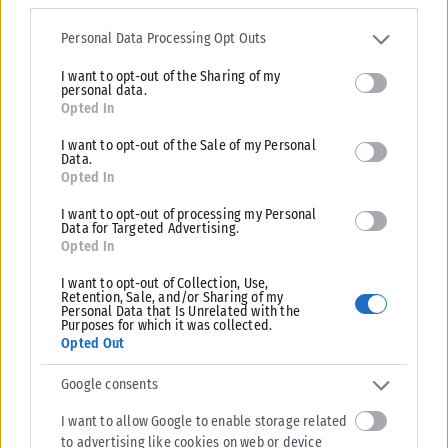
Θεσσαλονίκη....
Please note that this website/app uses one or more Google
services and may gather and store information including but not
Personal Data Processing Opt Outs
ΑΝΑΡΤΉΘΗΚΕ ΑΠΌ
KARFITSANEWS
08/08/2026
limited to your visit or usage behaviour. You may click to grant or
I want to opt-out of the Sharing of my
deny consent to Google and its third-party tags to use your data
personal data.
for below specified purposes in below Google consent section.
Opted In
I want to opt-out of the Sale of my Personal
Data.
Opted In
I want to opt-out of processing my Personal
Data for Targeted Advertising.
Opted In
I want to opt-out of Collection, Use,
Retention, Sale, and/or Sharing of my
Personal Data that Is Unrelated with the
Purposes for which it was collected.
Opted Out
ΠΟΛΙΤΙΚΉ
Google consents
Τσουκαλάς: «Χρειάζεται μια άλλη εξωτερική πολιτική με
στρατηγικό βάθος»
I want to allow Google to enable storage related
Την αναγκαιότητα μιας στρατηγικής με βάθος, που «δεν έχει αυτή η
to advertising like cookies on web or device