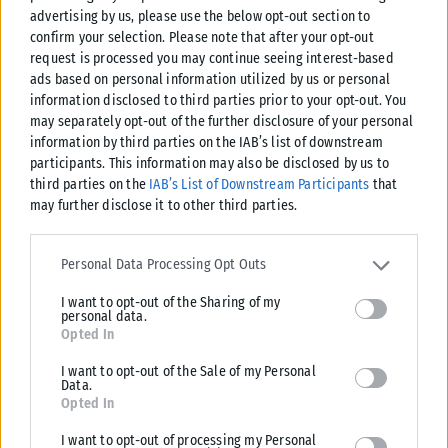
ανθρώπινο πόνο και θυμό για να αποδυναμώσουν μια
advertising by us, please use the below opt-out section to
αυτοδύναμη κυβέρνηση που χρειάζεται ο τόπος για να
confirm your selection. Please note that after your opt-out
αλλάξει όσα κακώς κείμενα υπάρχουν.
request is processed you may continue seeing interest-based
ads based on personal information utilized by us or personal
Μπορούμε πολύ εύκολα να φανταστούμε πώς μία άλλη
information disclosed to third parties prior to your opt-out. You
may separately opt-out of the further disclosure of your personal
κυβέρνηση όλα αυτά τα οποία πετύχαμε θα τα ανέστρεφε
information by third parties on the IAB’s list of downstream
και θα γυρνούσαμε πίσω σε εποχές που θέλουμε να
participants. This information may also be disclosed by us to
ξεχάσουμε μια και καλή. Οφείλουμε να μην το επιτρέψουμε.
third parties on the
IAB’s List of Downstream Participants
that
may further disclose it to other third parties.
Αυτοδύναμη Ελλάδα ισοδυναμεί με αυτοδύναμη Νέα
Please note that this website/app uses one or more Google
Δημοκρατία. Αυτός είναι ο στόχος μας, θα τον πετύχουμε με
services and may gather and store information including but not
Personal Data Processing Opt Outs
τη δική σας βοήθεια και τη δική σας στήριξη.
limited to your visit or usage behaviour. You may click to grant or
I want to opt-out of the Sharing of my
deny consent to Google and its third-party tags to use your data
ΑΠΟ ΤΗΝ ΕΝΤΥΠΗ ΕΚΔΟΣΗ ΤΗΣ ΕΦΗΜΕΡΙΔΑΣ
KARFITSA
personal data.
for below specified purposes in below Google consent section.
Opted In
I want to opt-out of the Sale of my Personal
Data.
Opted In
I want to opt-out of processing my Personal