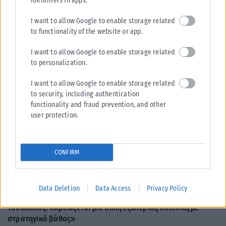
identifiers in apps.
κόμματος, Αλέξης Τσίπρας, στις 2 Σεπτεμβρίου, σε εκδήλωση στη
Θεσσαλονίκη....
I want to allow Google to enable storage related
to functionality of the website or app.
ΑΝΑΡΤΉΘΗΚΕ ΑΠΌ
KARFITSANEWS
08/08/2026
I want to allow Google to enable storage related
to personalization.
I want to allow Google to enable storage related
to security, including authentication
functionality and fraud prevention, and other
user protection.
CONFIRM
Data Deletion
Data Access
Privacy Policy
ΠΟΛΙΤΙΚΉ
Τσουκαλάς: «Χρειάζεται μια άλλη εξωτερική πολιτική με
στρατηγικό βάθος»