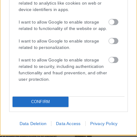
συμμορφώνονται με τη Σύσταση (ΕΕ) 2018/334 της Επιτροπής της
related to analytics like cookies on web or
device identifiers in apps.
1ης Μαρτίου 2018 σχετικά με τα μέτρα για την αποτελεσματική
αντιμετώπιση του παράνομου περιεχομένου στο διαδίκτυο (L 63).
I want to allow Google to enable storage
related to functionality of the website or app.
I want to allow Google to enable storage
Μοναδικός αριθμός Μ.Η.Τ. 262048
related to personalization.
ΤΑ ΠΡΩΤΟΣΕΛΙΔΑ ΣΗΜΕΡΑ
I want to allow Google to enable storage
related to security, including authentication
functionality and fraud prevention, and other
user protection.
CONFIRM
Data Deletion
Data Access
Privacy Policy