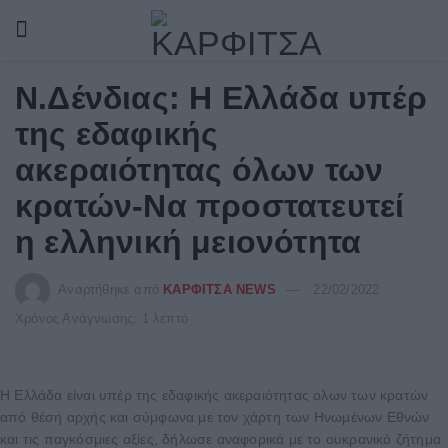
Ν.Δένδιας: Η Ελλάδα υπέρ
της εδαφικής
ακεραιότητας όλων των
κρατών-Να προστατευτεί
η ελληνική μειονότητα
Αναρτήθηκε από
ΚΑΡΦΙΤΣΑ NEWS
22/02/2022
Χρόνος Ανάγνωσης: 1 λεπτό
Η Ελλάδα είναι υπέρ της εδαφικής ακεραιότητας ολων των κρατών
από θέση αρχής και σύμφωνα με τον χάρτη των Ηνωμένων Εθνών
και τις παγκόσμιες αξίες, δήλωσε αναφορικά με το ουκρανικό ζήτημα