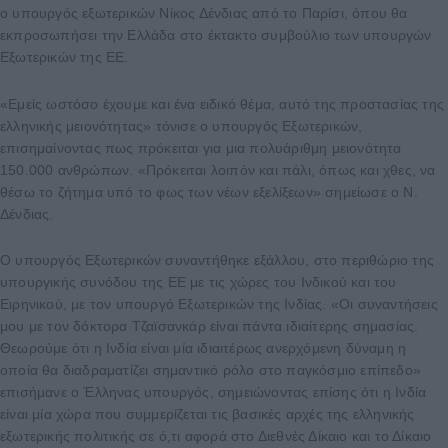
ο υπουργός εξωτερικών Νίκος Δένδιας από το Παρίσι, όπου θα
εκπροσωπήσει την Ελλάδα στο έκτακτο συμβούλιο των υπουργών
Εξωτερικών της ΕΕ.
«Εμείς ωστόσο έχουμε και ένα ειδικό θέμα, αυτό της προστασίας της
ελληνικής μειονότητας» τόνισε ο υπουργός Εξωτερικών,
επισημαίνοντας πως πρόκειται για μια πολυάριθμη μειονότητα
150.000 ανθρώπων. «Πρόκειται λοιπόν και πάλι, όπως και χθες, να
θέσω το ζήτημα υπό το φως των νέων εξελίξεων» σημείωσε ο Ν.
Δένδιας.
Ο υπουργός Εξωτερικών συναντήθηκε εξάλλου, στο περιθώριο της
υπουργικής συνόδου της ΕΕ με τις χώρες του Ινδικού και του
Ειρηνικού, με τον υπουργό Εξωτερικών της Ινδίας. «Οι συναντήσεις
μου με τον δόκτορα Τζαϊσανκάρ είναι πάντα ιδιαίτερης σημασίας.
Θεωρούμε ότι η Ινδία είναι μία ιδιαιτέρως ανερχόμενη δύναμη η
οποία θα διαδραματίζει σημαντικό ρόλο στο παγκόσμιο επίπεδο»
επισήμανε ο Έλληνας υπουργός, σημειώνοντας επίσης ότι η Ινδία
είναι μία χώρα που συμμερίζεται τις βασικές αρχές της ελληνικής
εξωτερικής πολιτικής σε ό,τι αφορά στο Διεθνές Δίκαιο και το Δίκαιο