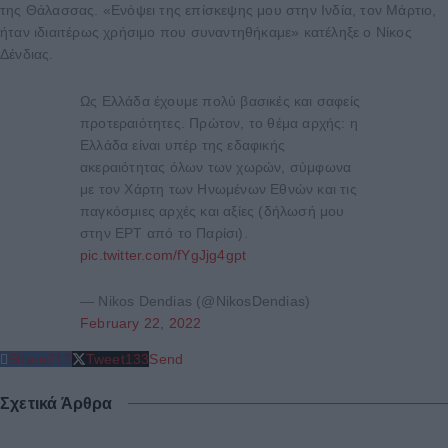
της Θάλασσας. «Ενόψει της επίσκεψης μου στην Ινδία, τον Μάρτιο,
ήταν ιδιαιτέρως χρήσιμο που συναντηθήκαμε» κατέληξε ο Νίκος
Δένδιας.
Ως Ελλάδα έχουμε πολύ βασικές και σαφείς
προτεραιότητες. Πρώτον, το θέμα αρχής: η
Ελλάδα είναι υπέρ της εδαφικής
ακεραιότητας όλων των χωρών, σύμφωνα
με τον Χάρτη των Ηνωμένων Εθνών και τις
παγκόσμιες αρχές και αξίες (δήλωσή μου
στην ΕΡΤ από το Παρίσι).
pic.twitter.com/fYgJjg4gpt
— Nikos Dendias (@NikosDendias)
February 22, 2022
Share
212
Tweet
133
Send
Σχετικά Άρθρα