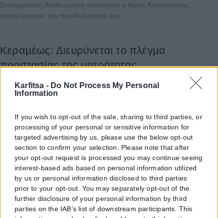
Συνταγματική Αναθεώρηση εξαπέλυσε ο Νίκος Ανδρουλάκης,
κατηγορώντας τον πρωθυπουργό για...
Κεραμέως: Διευρύνεται το πλέγμα
προστασίας της μητρότητας
ΑΝΑΡΤΉΘΗΚΕ ΑΠΌ
KARFITSANEWS
27/07/2026
Karfitsa -
Do Not Process My Personal
Information
Την επέκταση της ειδικής άδειας και της παροχής προστασίας της
μητρότητας σε περισσότερες εργαζόμενες μητέρες προβλέπει η νέα
υπουργική απόφαση,...
If you wish to opt-out of the sale, sharing to third parties, or
processing of your personal or sensitive information for
targeted advertising by us, please use the below opt-out
section to confirm your selection. Please note that after
Μητσοτάκης: «Η ενεργειακή ασφάλεια είναι
your opt-out request is processed you may continue seeing
και γεωπολιτική ασφάλεια»
interest-based ads based on personal information utilized
by us or personal information disclosed to third parties
ΑΝΑΡΤΉΘΗΚΕ ΑΠΌ
KARFITSANEWS
27/07/2026
prior to your opt-out. You may separately opt-out of the
Οι σχέσεις μεταξύ των δύο κρατών μας παραμένουν εξαιρετικές.
further disclosure of your personal information by third
Αποτυπώνεται με τον καλύτερο τρόπο στον Tουρισμό. Η Ελλάδα
parties on the IAB’s list of downstream participants. This
βρίσκεται σταθερά...