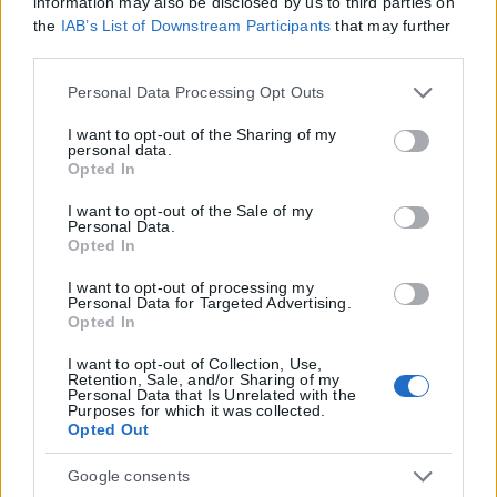
information may also be disclosed by us to third parties on
the
IAB’s List of Downstream Participants
that may further
Page 4 of 1260
Prev
1
…
3
4
5
…
1,260
Next
disclose it to other third parties.
Please note that this website/app uses one or more Google
Personal Data Processing Opt Outs
services and may gather and store information including
but not limited to your visit or usage behaviour. You may
I want to opt-out of the Sharing of my
personal data.
click to grant or deny consent to Google and its third-party
Opted In
tags to use your data for below specified purposes in below
Google consent section.
I want to opt-out of the Sale of my
Personal Data.
Opted In
I want to opt-out of processing my
Personal Data for Targeted Advertising.
Opted In
I want to opt-out of Collection, Use,
Retention, Sale, and/or Sharing of my
Personal Data that Is Unrelated with the
Purposes for which it was collected.
Opted Out
Google consents