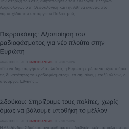
Την στήριξή του στις κινητοποιήσεις του Συλλόγου Ελλήνων
Αρχαιολόγων στη Θεσσαλονίκη και την Αθήνα ενάντια στο
νομοσχέδιο του υπουργείου Πολιτισμού,...
Πιερρακάκης: Αξιοποίηση του
ραδιοφάσματος για νέο πλούτο στην
Ευρώπη
ΑΝΑΡΤΉΘΗΚΕ ΑΠΌ
KARFITSANEWS
28/07/2026
«Για να δημιουργήσει νέο πλούτο, η Ευρώπη πρέπει να αξιοποιήσει
τις δυνατότητες του ραδιοφάσματος», επισημαίνει, μεταξύ άλλων, ο
υπουργός Εθνικής...
Σδούκου: Στηρίζουμε τους πολίτες, χωρίς
όμως να βάλουμε υποθήκη το μέλλον
ΑΝΑΡΤΉΘΗΚΕ ΑΠΌ
KARFITSANEWS
27/07/2026
Η Αλεξάνδρα Σδούκου αναφέρθηκε στις διεθνείς τιμές πετρελαίου, τα