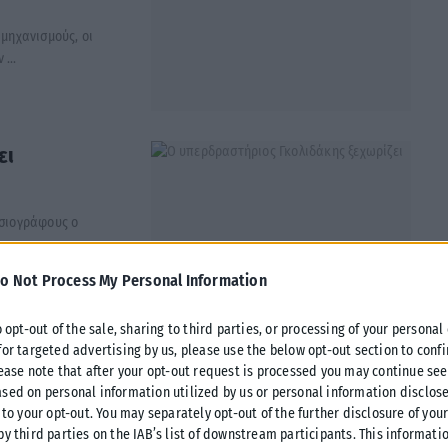
 μηχανισμούς, οι
...
ει
οσιογράφους ο
o Not Process My Personal Information
o opt-out of the sale, sharing to third parties, or processing of your personal
for targeted advertising by us, please use the below opt-out section to conf
ς
lease note that after your opt-out request is processed you may continue see
sed on personal information utilized by us or personal information disclose
ήνυμα
 to your opt-out. You may separately opt-out of the further disclosure of you
ς από τα
by third parties on the IAB’s list of downstream participants. This informati