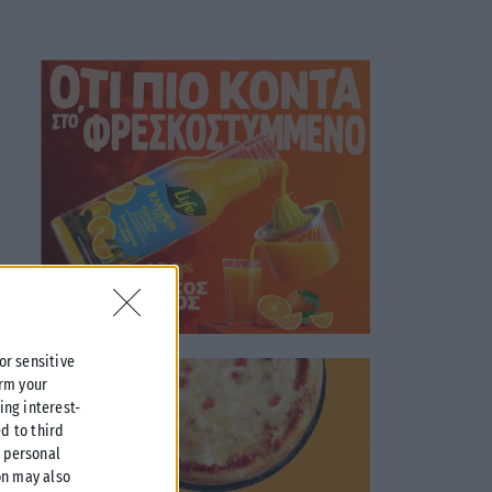
 or sensitive
irm your
ing interest-
d to third
r personal
on may also