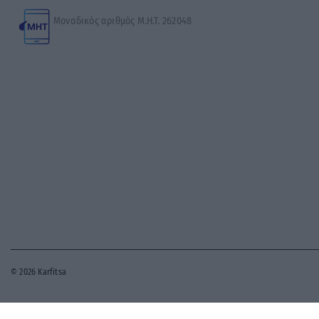
Μοναδικός αριθμός Μ.Η.Τ. 262048
© 2026 Karfitsa