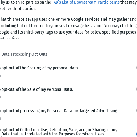
 by us to third parties on the
IAB’s List of Downstream Participants
that may 
o other third parties.
that this website/app uses one or more Google services and may gather and
η κοπή της
ncluding but not limited to your visit or usage behaviour. You may click to 
κδήλωση που ...
oogle and its third-party tags to use your data for below specified purposes
nt section.
 Data Processing Opt Outs
o opt-out of the Sharing of my personal data.
στενοί συνεργάτες
τας της στα ...
n
o opt-out of the Sale of my Personal Data.
n
o opt-out of processing my Personal Data for Targeted Advertising.
α»;
n
o opt-out of Collection, Use, Retention, Sale, and/or Sharing of my
 Data that Is Unrelated with the Purposes for which it was
λιόμενες