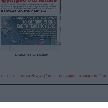
Τα
πρωτοσέλιδα
των
εφημερίδων
Ταυτότητα
Επικοινωνία & Διαφήμιση
Όροι Χρήσης – Πολιτική Απορρήτου