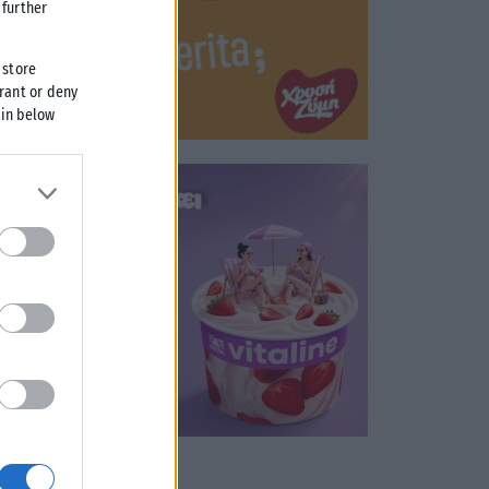
further
 store
grant or deny
 in below