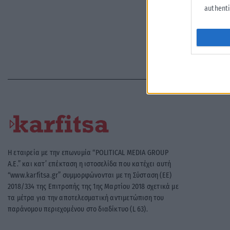
authenti
Η εταιρεία με την επωνυμία “POLITICAL MEDIA GROUP
A.E.” και κατ’ επέκταση η ιστοσελίδα που κατέχει αυτή
“www.karfitsa.gr” συμμορφώνονται με τη Σύσταση (ΕΕ)
2018/334 της Επιτροπής της 1ης Μαρτίου 2018 σχετικά με
τα μέτρα για την αποτελεσματική αντιμετώπιση του
παράνομου περιεχομένου στο διαδίκτυο (L 63).