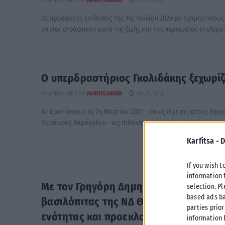
ΑΝΑΡΤΉΘΗΚΕ ΑΠΌ
KARFITSANEWS
01/07/2026
Οι πρόσφατες επιθέσεις της 1ης Ιουλίου 2026 με εμπρηστικούς
οποίες στράφηκαν κατά της ζωής και της περιουσίας στελεχών 
Ο υπερδραστήριος Γκολιδάκης ξεχωρίζ
ΑΝΑΡΤΉΘΗΚΕ ΑΠΌ
KARFITSANEWS
30/03/2026
Αν κρατήσουμε τη 7η Μαρτίου 2027 - όπως είχε πει στους δημ
Θεόδωρος Καράογλου - ως πιθανή ημερομηνία εκλογών, ...
Karfitsa -
D
If you wish t
information 
Με τον Γρηγόρη Δημητριάδη η κοπή τη
selection. P
based ads ba
βασιλόπιτας της ΝΔ Θεσσαλονίκης – Μ
parties prior
ενότητας και προεκλογικής ετοιμότητα
information 