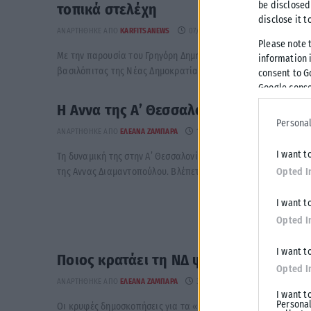
be disclosed
τοπικά στελέχη
disclose it t
ΑΝΑΡΤΉΘΗΚΕ ΑΠΌ
KARFITSANEWS
07/02/2026
Please note 
Με την παρουσία του Γρηγόρη Δημητριάδη πραγματοποιήθηκε 
information i
βασιλόπιτας της Νέας Δημοκρατίας στη Θεσσαλονίκη, σε μια ε
consent to G
Google conse
Η Αννα της Α’ Θεσσαλονίκης
Personal
ΑΝΑΡΤΉΘΗΚΕ ΑΠΌ
ΕΛΕΆΝΑ ΖΑΜΠΆΡΑ
15/10/2025
I want t
Τη δυναμική της στην Α’ Θεσσαλονίκης μαθαίνω πως μετράνε 
της Αννας Διαμαντοπούλου. Βλέπετε το ενδεχόμενο υποψηφιότη
Opted I
I want t
Opted I
I want t
Ποιος κρατάει τη ΝΔ ψηλά στα «κάστρ
Opted I
ΑΝΑΡΤΉΘΗΚΕ ΑΠΌ
ΕΛΕΆΝΑ ΖΑΜΠΆΡΑ
30/09/2025
I want t
Personal
Οι κρυφές δημοσκοπήσεις για τα «μυστικά» του Βορρά. Οι κυ