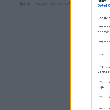
collecte
δημοσκοπήσεις που τρέχουν στον Βορρά για εσωτερική χρήση κ
Opted O
Google 
I want t
or devic
I want t
I want t
I want t
device i
I want t
app.
I want t
I want t