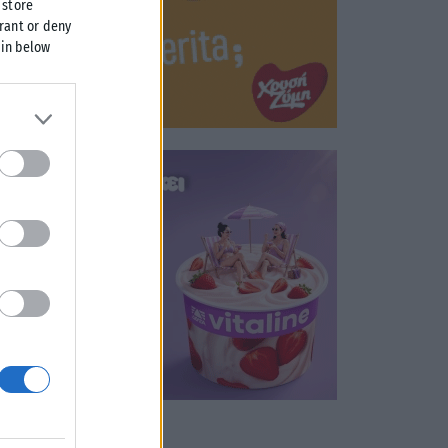
 store
grant or deny
 in below