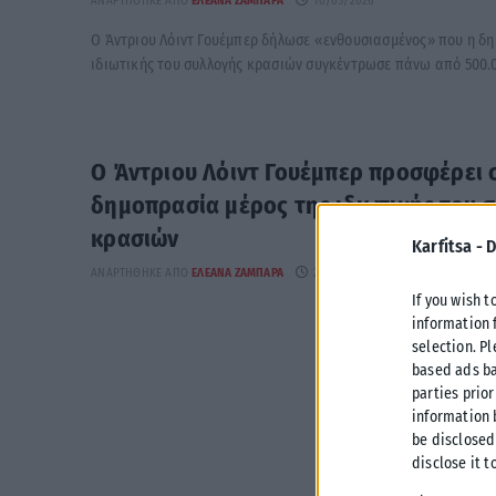
ΑΝΑΡΤΉΘΗΚΕ ΑΠΌ
ΕΛΕΆΝΑ ΖΑΜΠΆΡΑ
10/05/2026
Ο Άντριου Λόιντ Γουέμπερ δήλωσε «ενθουσιασμένος» που η δ
ιδιωτικής του συλλογής κρασιών συγκέντρωσε πάνω από 500.000
Ο Άντριου Λόιντ Γουέμπερ προσφέρει 
δημοπρασία μέρος της ιδιωτικής του 
κρασιών
Karfitsa -
D
ΑΝΑΡΤΉΘΗΚΕ ΑΠΌ
ΕΛΕΆΝΑ ΖΑΜΠΆΡΑ
22/04/2026
If you wish t
information 
selection. P
based ads ba
parties prior
information 
be disclosed
disclose it t