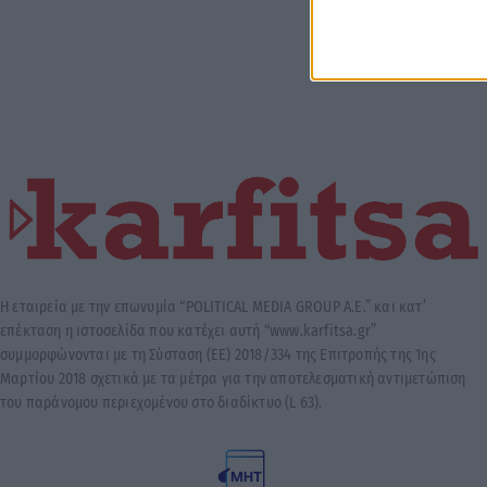
Η εταιρεία με την επωνυμία “POLITICAL MEDIA GROUP A.E.” και κατ’
επέκταση η ιστοσελίδα που κατέχει αυτή “www.karfitsa.gr”
συμμορφώνονται με τη Σύσταση (ΕΕ) 2018/334 της Επιτροπής της 1ης
Μαρτίου 2018 σχετικά με τα μέτρα για την αποτελεσματική αντιμετώπιση
του παράνομου περιεχομένου στο διαδίκτυο (L 63).