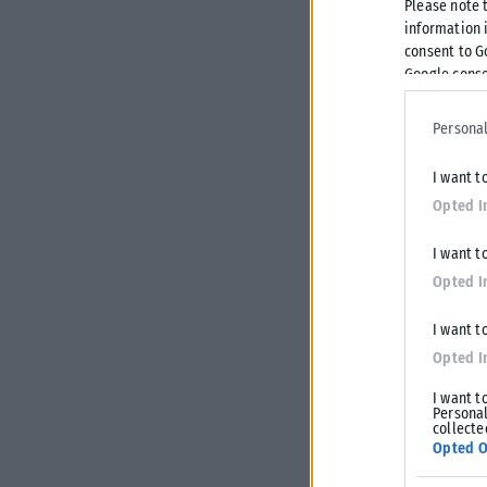
Please note 
information i
consent to G
Google conse
Personal
I want t
Opted I
I want t
Opted I
I want t
Opted I
I want t
Personal
collecte
Opted O