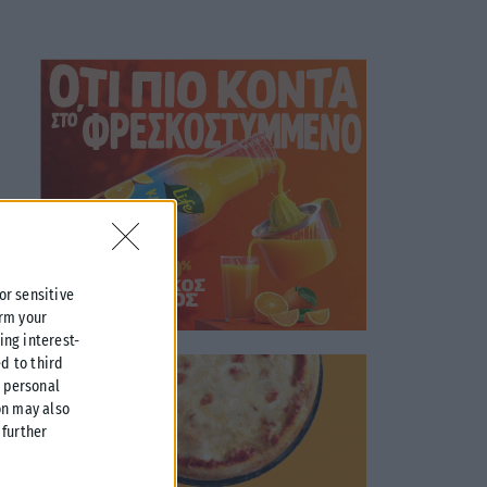
 or sensitive
irm your
ing interest-
d to third
r personal
on may also
further