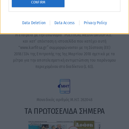
CONFIRM
Data Deletion
Data Access
Privacy Policy
Η εταιρεία με την επωνυμία “POLITICAL MEDIA GROUP A.E.”
και κατ’ επέκταση η ιστοσελίδα που κατέχει αυτή
“www.karfitsa.gr” συμμορφώνονται με τη Σύσταση (ΕΕ)
2018/334 της Επιτροπής της 1ης Μαρτίου 2018 σχετικά με τα
μέτρα για την αποτελεσματική αντιμετώπιση του παράνομου
περιεχομένου στο διαδίκτυο (L 63).
Μοναδικός αριθμός Μ.Η.Τ. 262048
ΤΑ ΠΡΩΤΟΣΕΛΙΔΑ ΣΗΜΕΡΑ