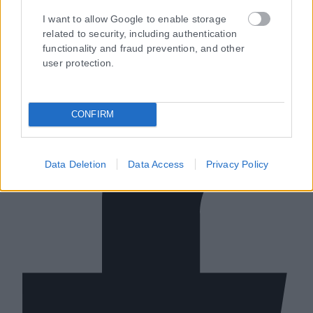
Ταυτότητα
I want to allow Google to enable storage
Επικοινωνία & Διαφήμιση
related to security, including authentication
Όροι Χρήσης – Πολιτική Απορρήτου
functionality and fraud prevention, and other
© 2026 Karfitsa
user protection.
CONFIRM
Data Deletion
Data Access
Privacy Policy