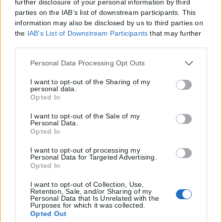
further disclosure of your personal information by third
parties on the IAB’s list of downstream participants. This
information may also be disclosed by us to third parties on
the
IAB’s List of Downstream Participants
that may further
Η εταιρεία με την επωνυμία “POLITICAL MEDIA GROUP A.E.” και κατ’
disclose it to other third parties.
επέκταση η ιστοσελίδα που κατέχει αυτή “www.karfitsa.gr”
συμμορφώνονται με τη Σύσταση (ΕΕ) 2018/334 της Επιτροπής της
Please note that this website/app uses one or more Google
Personal Data Processing Opt Outs
1ης Μαρτίου 2018 σχετικά με τα μέτρα για την αποτελεσματική
services and may gather and store information including
αντιμετώπιση του παράνομου περιεχομένου στο διαδίκτυο (L 63).
but not limited to your visit or usage behaviour. You may
I want to opt-out of the Sharing of my
personal data.
click to grant or deny consent to Google and its third-party
Opted In
tags to use your data for below specified purposes in below
Google consent section.
I want to opt-out of the Sale of my
Personal Data.
Μοναδικός αριθμός Μ.Η.Τ. 262048
Opted In
ΤΑ ΠΡΩΤΟΣΕΛΙΔΑ ΣΗΜΕΡΑ
I want to opt-out of processing my
Personal Data for Targeted Advertising.
Opted In
I want to opt-out of Collection, Use,
Retention, Sale, and/or Sharing of my
Personal Data that Is Unrelated with the
Purposes for which it was collected.
Opted Out