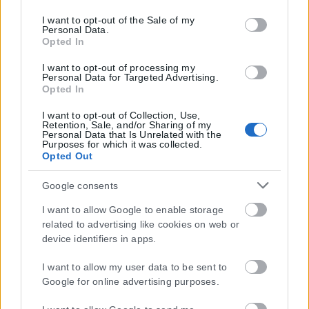
tags to use your data for below specified purposes in below
Google consent section.
I want to opt-out of the Sale of my
Personal Data.
Opted In
I want to opt-out of processing my
Personal Data for Targeted Advertising.
Opted In
I want to opt-out of Collection, Use,
Retention, Sale, and/or Sharing of my
Personal Data that Is Unrelated with the
Purposes for which it was collected.
Opted Out
Google consents
I want to allow Google to enable storage
related to advertising like cookies on web or
Η εταιρεία με την επωνυμία “POLITICAL MEDIA GROUP A.E.” και κατ’
device identifiers in apps.
επέκταση η ιστοσελίδα που κατέχει αυτή “www.karfitsa.gr”
συμμορφώνονται με τη Σύσταση (ΕΕ) 2018/334 της Επιτροπής της
I want to allow my user data to be sent to
1ης Μαρτίου 2018 σχετικά με τα μέτρα για την αποτελεσματική
Google for online advertising purposes.
αντιμετώπιση του παράνομου περιεχομένου στο διαδίκτυο (L 63).