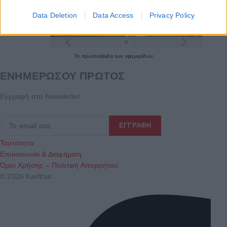
Data Deletion
Data Access
Privacy Policy
Τα
πρωτοσέλιδα
των
εφημερίδων
ΕΝΗΜΕΡΩΣΟΥ ΠΡΩΤΟΣ
Εγγραφή στο Newsletter
Ταυτότητα
Επικοινωνία & Διαφήμιση
Όροι Χρήσης – Πολιτική Απορρήτου
© 2026 Karfitsa