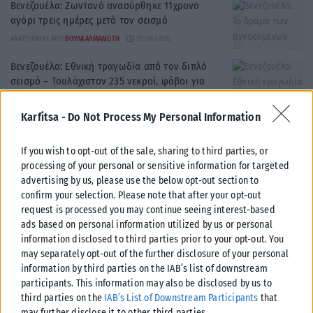
Βενεζουέλα: Ζωντανό ανασύρθηκε 11χρονο
αγόρι τρεις ημέρες μετά τον σεισμό
ΑΝΑΡΤΉΘΗΚΕ ΑΠΌ
ΒΟΎΛΑ ΑΛΜΑΛΙΏΤΗ
28/06/2026
Βενεζουέλα: Εθνική τραγωδία από τον διπλό
σεισμό – Τουλάχιστον 235 νεκροί, φόβοι για
ασύλληπτο αριθμό θυμάτων
ΑΝΑΡΤΉΘΗΚΕ ΑΠΌ
ΠΆΝΟΣ ΙΩΆΝΝΟΥ
26/06/2026
Karfitsa -
Do Not Process My Personal Information
Απόλυτο χάος στη Βενεζουέλα μετά τα 7,5 Ρίχτερ
If you wish to opt-out of the sale, sharing to third parties, or
– Κλειστό αεροδρόμιο, διακοπές μεταφορών και
processing of your personal or sensitive information for targeted
διασώσεις
advertising by us, please use the below opt-out section to
ΑΝΑΡΤΉΘΗΚΕ ΑΠΌ
ΣΤΈΛΛΑ ΛΊΤΑΙΝΑ
25/06/2026
confirm your selection. Please note that after your opt-out
request is processed you may continue seeing interest-based
Ισχυρός σεισμός στην Κάρπαθο- Στα 5 Ρίχτερ η
ads based on personal information utilized by us or personal
δόνηση
information disclosed to third parties prior to your opt-out. You
ΑΝΑΡΤΉΘΗΚΕ ΑΠΌ
ΒΟΎΛΑ ΑΛΜΑΛΙΏΤΗ
24/06/2026
may separately opt-out of the further disclosure of your personal
information by third parties on the IAB’s list of downstream
Σεισμός 5,3 Ρίχτερ ανοιχτά της Μεθώνης –
participants. This information may also be disclosed by us to
Αισθητός σε μεγάλο μέρος της νότιας Ελλάδας
third parties on the
IAB’s List of Downstream Participants
that
ΑΝΑΡΤΉΘΗΚΕ ΑΠΌ
ΔΉΜΗΤΡΑ ΚΑΤΡΑΜΆΔΟΥ
15/06/2026
may further disclose it to other third parties.