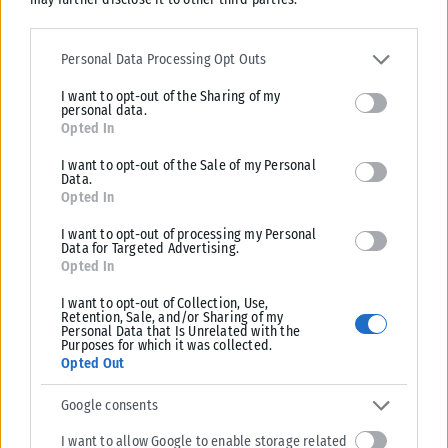
Νύχτα αγωνίας στην Εύβοια – Νέα σεισμική
Please note that this website/app uses one or more Google
δόνηση 4,3 Ρίχτερ
services and may gather and store information including but not
Personal Data Processing Opt Outs
limited to your visit or usage behaviour. You may click to grant or
ΑΝΑΡΤΉΘΗΚΕ ΑΠΌ
ΣΤΈΛΛΑ ΛΊΤΑΙΝΑ
08/06/2026
I want to opt-out of the Sharing of my
deny consent to Google and its third-party tags to use your data
personal data.
for below specified purposes in below Google consent section.
Opted In
LOAD MORE
I want to opt-out of the Sale of my Personal
Data.
Opted In
I want to opt-out of processing my Personal
Data for Targeted Advertising.
Opted In
I want to opt-out of Collection, Use,
Retention, Sale, and/or Sharing of my
Personal Data that Is Unrelated with the
Purposes for which it was collected.
Opted Out
Google consents
I want to allow Google to enable storage related