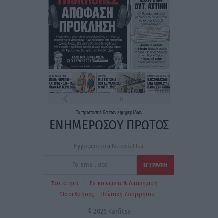
Τα
πρωτοσέλιδα
των
εφημερίδων
ΕΝΗΜΕΡΩΣΟΥ ΠΡΩΤΟΣ
Εγγραφή στο Newsletter
Ταυτότητα
Επικοινωνία & Διαφήμιση
Όροι Χρήσης – Πολιτική Απορρήτου
© 2026 Karfitsa