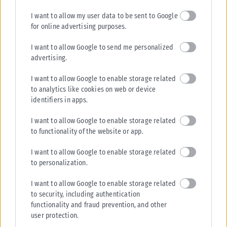
I want to allow my user data to be sent to Google
for online advertising purposes.
I want to allow Google to send me personalized
advertising.
I want to allow Google to enable storage related
to analytics like cookies on web or device
identifiers in apps.
I want to allow Google to enable storage related
to functionality of the website or app.
I want to allow Google to enable storage related
to personalization.
I want to allow Google to enable storage related
to security, including authentication
functionality and fraud prevention, and other
Η εταιρεία με την επωνυμία “POLITICAL MEDIA GROUP A.E.”
user protection.
και κατ’ επέκταση η ιστοσελίδα που κατέχει αυτή