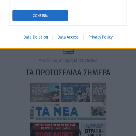
“www.karfitsa.gr” συμμορφώνονται με τη Σύσταση (ΕΕ)
2018/334 της Επιτροπής της 1ης Μαρτίου 2018 σχετικά με τα
CONFIRM
μέτρα για την αποτελεσματική αντιμετώπιση του παράνομου
περιεχομένου στο διαδίκτυο (L 63).
Data Deletion
Data Access
Privacy Policy
Μοναδικός αριθμός Μ.Η.Τ. 262048
ΤΑ ΠΡΩΤΟΣΕΛΙΔΑ ΣΗΜΕΡΑ