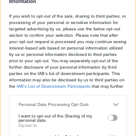
Information
If you wish to opt-out of the sale, sharing to third parties, or
processing of your personal or sensitive information for
targeted advertising by us, please use the below opt-out
section to confirm your selection. Please note that after
your opt-out request is processed you may continue seeing
interest-based ads based on personal information utilized
by us or personal information disclosed to third parties
prior to your opt-out. You may separately opt-out of the
further disclosure of your personal information by third
parties on the IAB’s list of downstream participants. This
information may also be disclosed by us to third parties on
the
IAB’s List of Downstream Participants
that may further
disclose it to other third parties.
Please note that this website/app uses one or more Google
Personal Data Processing Opt Outs
services and may gather and store information including
but not limited to your visit or usage behaviour. You may
I want to opt-out of the Sharing of my
personal data.
click to grant or deny consent to Google and its third-party
Opted In
tags to use your data for below specified purposes in below
Google consent section.