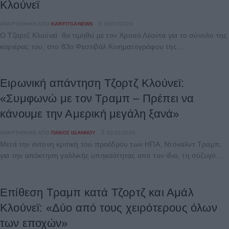
Κλούνεϊ
ΑΝΑΡΤΉΘΗΚΕ ΑΠΌ
KARFITSANEWS
06/07/2026
Ο Τζορτζ Κλούνεϊ θα τιμηθεί με τον Χρυσό Λέοντα για το σύνολο της
καριέρας του, στο 83ο Φεστιβάλ Κινηματογράφου της ...
Ειρωνική απάντηση Τζορτζ Κλούνεϊ:
«Συμφωνώ με τον Τραμπ – Πρέπει να
κάνουμε την Αμερική μεγάλη ξανά»
ΑΝΑΡΤΉΘΗΚΕ ΑΠΌ
ΠΆΝΟΣ ΙΩΆΝΝΟΥ
02/01/2026
Μετά την έντονη κριτική του προέδρου των ΗΠΑ, Ντόναλντ Τραμπ,
για την απόκτηση γαλλικής υπηκοότητας από τον ίδιο, τη σύζυγό ...
Επίθεση Τραμπ κατά Τζορτζ και Αμάλ
Κλούνεϊ: «Δύο από τους χειρότερους όλων
των εποχών»