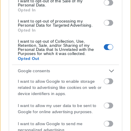
I want to opt-out of the Sale of my
Personal Data.
Opted In
Η εταιρεία με την επωνυμία “POLITICAL MEDIA GROUP A.E.” και κατ’
I want to opt-out of processing my
επέκταση η ιστοσελίδα που κατέχει αυτή “www.karfitsa.gr”
Personal Data for Targeted Advertising.
Opted In
συμμορφώνονται με τη Σύσταση (ΕΕ) 2018/334 της Επιτροπής της
1ης Μαρτίου 2018 σχετικά με τα μέτρα για την αποτελεσματική
I want to opt-out of Collection, Use,
αντιμετώπιση του παράνομου περιεχομένου στο διαδίκτυο (L 63).
Retention, Sale, and/or Sharing of my
Personal Data that Is Unrelated with the
Purposes for which it was collected.
Opted Out
Google consents
Μοναδικός αριθμός Μ.Η.Τ. 262048
I want to allow Google to enable storage
ΤΑ ΠΡΩΤΟΣΕΛΙΔΑ ΣΗΜΕΡΑ
related to advertising like cookies on web or
device identifiers in apps.
I want to allow my user data to be sent to
Google for online advertising purposes.
I want to allow Google to send me
personalized advertising.