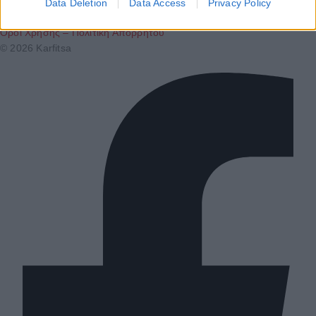
Ταυτότητα
Data Deletion
Data Access
Privacy Policy
Επικοινωνία & Διαφήμιση
Όροι Χρήσης – Πολιτική Απορρήτου
© 2026 Karfitsa