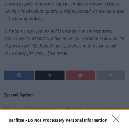
φρικτό μεγάλο τσίρκο και έπρεπε να δραπετεύσω» εξήγησε.
«Αυτή η ταινία είναι αρκετά αυτοβιογραφική σε ένα ορισμένο
επίπεδο» πρόσθεσε.
Ο Μπάρτον έχει γυρίσει πολλές εξαιρετικά επιτυχημένες
ταινίες για το στούντιο, όπως οι «Alice in Wonderland» και το
κλασικό καλτ «Ed Wood», με πρωταγωνιστή τον επί σειρά
ετών συνεργάτη του, Τζόνι Ντεπ.
Σχετικά Άρθρα
Karfitsa -
Do Not Process My Personal Information