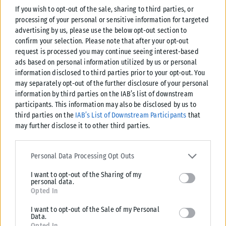
If you wish to opt-out of the sale, sharing to third parties, or
processing of your personal or sensitive information for targeted
advertising by us, please use the below opt-out section to
confirm your selection. Please note that after your opt-out
request is processed you may continue seeing interest-based
ads based on personal information utilized by us or personal
information disclosed to third parties prior to your opt-out. You
may separately opt-out of the further disclosure of your personal
information by third parties on the IAB’s list of downstream
ART NEWS
participants. This information may also be disclosed by us to
third parties on the
IAB’s List of Downstream Participants
that
Επάθαν ΣΟΚ! Οι φανατικοί χρήστες του Netflix ανακάλυψαν
may further disclose it to other third parties.
από πού προέρχεται ο εμβληματικός ήχος φόρτωσης της
πλατφόρμας
Please note that this website/app uses one or more Google
services and may gather and store information including but not
Personal Data Processing Opt Outs
Όλοι τον έχουμε ακούσει, αλλά λίγοι έχουν αναρωτηθεί για την
limited to your visit or usage behaviour. You may click to grant or
προέλευση του. Οι χρήστες του Netflix έπαθαν «σοκ» όταν
I want to opt-out of the Sharing of my
deny consent to Google and its third-party tags to use your data
ανακάλυψαν από πού...
personal data.
for below specified purposes in below Google consent section.
Opted In
ΑΝΑΡΤΉΘΗΚΕ ΑΠΌ
ΚΑΡΦΙΤΣΑ NEWS
02/03/2025
I want to opt-out of the Sale of my Personal
Data.
Opted In