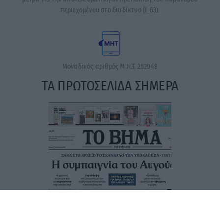
περιεχομένου στο διαδίκτυο (L 63).
Μοναδικός αριθμός Μ.Η.Τ. 262048
ΤΑ ΠΡΩΤΟΣΕΛΙΔΑ ΣΗΜΕΡΑ