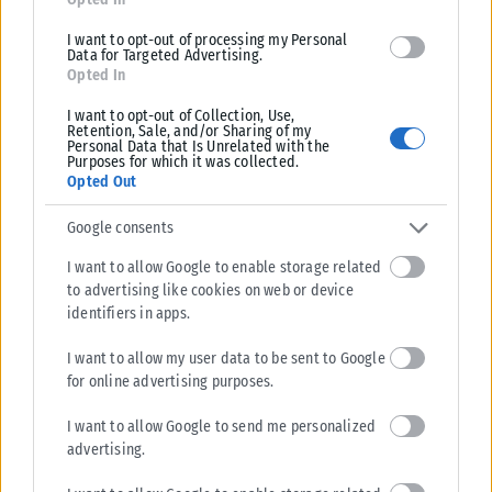
I want to opt-out of processing my Personal
Data for Targeted Advertising.
Opted In
I want to opt-out of Collection, Use,
Retention, Sale, and/or Sharing of my
Personal Data that Is Unrelated with the
Purposes for which it was collected.
Opted Out
Google consents
I want to allow Google to enable storage related
ART NEWS
to advertising like cookies on web or device
Η ιστορία της διάσημης guru-influencer που προσποιήθηκε
identifiers in apps.
πως πάσχει από καρκίνο έγινε σειρά στο Netflix (Video)
I want to allow my user data to be sent to Google
Η νέα σειρά του Netflix αφηγείται την ιστορία της Μπελ Γκίμπσον, που
for online advertising purposes.
προσποιήθηκε πως είχε καρκίνο, για να προωθήσει εναλλακτικές...
I want to allow Google to send me personalized
ΑΝΑΡΤΉΘΗΚΕ ΑΠΌ
ΚΑΡΦΙΤΣΑ NEWS
23/02/2025
advertising.