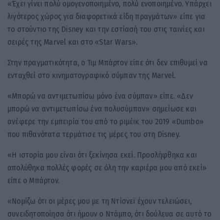
«Έχει γίνει πολύ ομογενοποιημένο, πολύ ενοποιημένο. Υπάρχει
λιγότερος χώρος για διαφορετικά είδη πραγμάτων» είπε για
το στούντιο της Disney και την εστίασή του στις ταινίες και
σειρές της Marvel και στο «Star Wars».
Στην πραγματικότητα, ο Τιμ Μπάρτον είπε ότι δεν επιθυμεί να
ενταχθεί στο κινηματογραφικό σύμπαν της Marvel.
«Μπορώ να αντιμετωπίσω μόνο ένα σύμπαν» είπε. «Δεν
μπορώ να αντιμετωπίσω ένα πολυσύμπαν» σημείωσε και
ανέφερε την εμπειρία του από το ριμέικ του 2019 «Dumbo»
που πιθανότατα τερμάτισε τις μέρες του στη Disney.
«Η ιστορία μου είναι ότι ξεκίνησα εκεί. Προσλήφθηκα και
απολύθηκα πολλές φορές σε όλη την καριέρα μου από εκεί»
είπε ο Μπάρτον.
«Νομίζω ότι οι μέρες μου με τη Ντίσνεϊ έχουν τελειώσει,
συνειδητοποίησα ότι ήμουν ο Ντάμπο, ότι δούλευα σε αυτό το