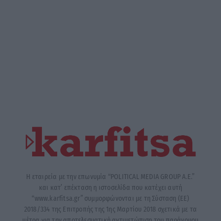
Η εταιρεία με την επωνυμία “POLITICAL MEDIA GROUP A.E.”
και κατ’ επέκταση η ιστοσελίδα που κατέχει αυτή
“www.karfitsa.gr” συμμορφώνονται με τη Σύσταση (ΕΕ)
2018/334 της Επιτροπής της 1ης Μαρτίου 2018 σχετικά με τα
μέτρα για την αποτελεσματική αντιμετώπιση του παράνομου