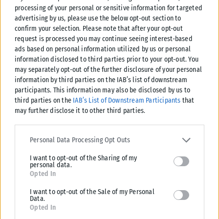
processing of your personal or sensitive information for targeted
τις επιχειρήσεις, καθώς αυξάνει το κόστος παραγωγής και
advertising by us, please use the below opt-out section to
λειτουργίας. Αυτό έχει ως αποτέλεσμα την άνοδο των τιμών
confirm your selection. Please note that after your opt-out
προϊόντων και υπηρεσιών, τη μείωση της κατανάλωσης και
request is processed you may continue seeing interest-based
τον περιορισμό των επενδύσεων. Παράλληλα, πολλές
ads based on personal information utilized by us or personal
information disclosed to third parties prior to your opt-out. You
επιχειρήσεις δυσκολεύονται να παραμείνουν ανταγωνιστικές
may separately opt-out of the further disclosure of your personal
απέναντι σε άλλες ευρωπαϊκές αγορές με χαμηλότερο
information by third parties on the IAB’s list of downstream
ενεργειακό κόστος. Επιπλέον, η οικονομική αβεβαιότητα που
participants. This information may also be disclosed by us to
προκαλεί η ενεργειακή κρίση μπορεί να επιβραδύνει την
third parties on the
IAB’s List of Downstream Participants
that
may further disclose it to other third parties.
ανάπτυξη και να επηρεάσει αρνητικά την απασχόληση. Για
αυτό, η μετάβαση σε πιο φθηνές και βιώσιμες μορφές
Please note that this website/app uses one or more Google
ενέργειας θεωρείται απαραίτητη για τη μακροπρόθεσμη
services and may gather and store information including but not
Personal Data Processing Opt Outs
limited to your visit or usage behaviour. You may click to grant or
ανάπτυξη της ελληνικής οικονομίας».
I want to opt-out of the Sharing of my
deny consent to Google and its third-party tags to use your data
personal data.
for below specified purposes in below Google consent section.
Ποια είναι η οικονομικότερη μορφή ενέργειας για ένα σπίτι
Opted In
σήμερα;
I want to opt-out of the Sale of my Personal
Data.
«Σήμερα, για ένα σπίτι επιφάνειας 100 τ.μ. μιας τετραμελούς
Opted In
οικογένειας, η οικονομικότερη μορφή ενέργειας θεωρούνται οι