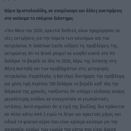
Κύριε Χριστοδουλίδη, να αναμένουμε και άλλες ανατιμήσεις
στα καύσιμα το επόμενο διάστημα;
«Τον Μάιο του 2026, αρκετοί διεθνείς οίκοι προχώρησαν σε
νέες εκτιμήσεις για την πορεία των καυσίμων και του
πετρελαίου. Η Goldman Sachs αύξησε τις προβλέψεις της,
εκτιμώντας ότι το Brent μπορεί να κινηθεί κοντά στα 90
δολάρια το βαρέλι σε όλο το 2026, λόγω της έντασης στη
Μέση Ανατολή και των προβλημάτων στις μεταφορές
πετρελαίου. Παράλληλα, η Barclays διατήρησε την πρόβλεψη
για μέση τιμή περίπου 100 δολάρια το βαρέλι καθ’ όλη την
διάρκεια της χρονιάς, τονίζοντας ότι υπάρχει κίνδυνος ακόμη
μεγαλύτερης ανόδου αν συνεχιστούν οι γεωπολιτικές
εντάσεις. Αυτό σημαίνει ότι η τιμή της βενζίνης δεν πρόκειται
να πέσει κάτω από 2 ευρώ το λίτρο για αρκετούς μήνες και
ειδικά το φυσικό αέριο που είναι κρίσιμο καύσιμο για την
οικονομία, κυρίως των χωρών του νότου που είναι άμεσα