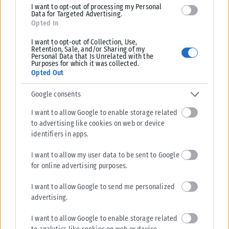
I want to opt-out of processing my Personal
λύσεις που βασίζονται στις ΑΠΕ. Ένα φωτοβολταϊκό σύστημα
Data for Targeted Advertising.
ισχύος 5 kW κοστίζει περίπου 8.000 ευρώ και μπορεί να
Opted In
καλύψει σχεδόν ολόκληρη την ετήσια κατανάλωση ρεύματος
I want to opt-out of Collection, Use,
Retention, Sale, and/or Sharing of my
ενός μέσου σπιτιού, παράγοντας περίπου 6.000-7.000 kWh τον
Personal Data that Is Unrelated with the
χρόνο. Η ετήσια εξοικονόμηση μπορεί να φτάσει τα 1.400-
Purposes for which it was collected.
Opted Out
1.800 ευρώ, γεγονός που σημαίνει ότι η επένδυση
αποσβένεται συνήθως μέσα σε 5-7 χρόνια. Παράλληλα, ένας
Google consents
ηλιακός θερμοσίφωνας, με κόστος περίπου 800-1.200 ευρώ,
I want to allow Google to enable storage related
μειώνει σημαντικά τα έξοδα για ζεστό νερό και αποσβένεται
to advertising like cookies on web or device
σε λίγα χρόνια. Επίσης, η αντλία θερμότητας, αν και απαιτεί
identifiers in apps.
αρχικό κόστος 6.000 ευρώ, μπορεί να μειώσει έως και 50% τα
I want to allow my user data to be sent to Google
έξοδα θέρμανσης σε σχέση με το πετρέλαιο».
for online advertising purposes.
I want to allow Google to send me personalized
advertising.
I want to allow Google to enable storage related
Tags:
Μιχάλης Χριστοδουλίδης