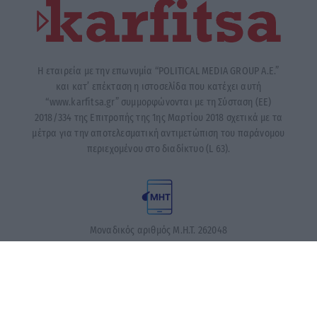
Η εταιρεία με την επωνυμία “POLITICAL MEDIA GROUP A.E.”
και κατ’ επέκταση η ιστοσελίδα που κατέχει αυτή
“www.karfitsa.gr” συμμορφώνονται με τη Σύσταση (ΕΕ)
2018/334 της Επιτροπής της 1ης Μαρτίου 2018 σχετικά με τα
μέτρα για την αποτελεσματική αντιμετώπιση του παράνομου
περιεχομένου στο διαδίκτυο (L 63).
Μοναδικός αριθμός Μ.Η.Τ. 262048
ΤΑ ΠΡΩΤΟΣΕΛΙΔΑ ΣΗΜΕΡΑ