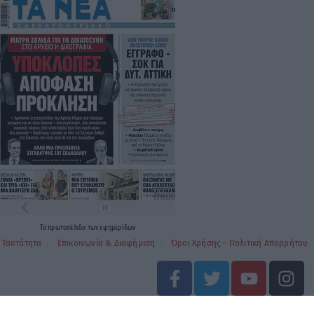
Τα
πρωτοσέλιδα
των
εφημερίδων
Ταυτότητα
Επικοινωνία & Διαφήμιση
Όροι Χρήσης – Πολιτική Απορρήτου