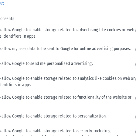
ut
ας ψάχνει τεχνίτες με το κιάλι. Υδραυλικούς, ηλεκτρολόγους,
τάσεων, ανθρώπους με δεξιότητα, συνέπεια και χέρια που
consents
τιμετωπίζουμε την τεχνική εκπαίδευση σαν δεύτερη
o allow Google to enable storage related to advertising like cookies on web
υ «δεν τα παίρνει τα γράμματα». Τεράστια κοινωνική
e identifiers in apps.
o allow my user data to be sent to Google for online advertising purposes.
ινωνία που του έμαθε ότι υπάρχει μόνο μία μορφή επιτυχίας.
o allow Google to send me personalized advertising.
τλητικά, αλλά καθοδηγεί ελάχιστα. Απέτυχε μια αγορά που
ι άγχος σε πακέτα των τριών ωρών.
o allow Google to enable storage related to analytics like cookies on web or
dentifiers in apps.
δοκιμάσουν. Να σπουδάσουν αν το θέλουν. Να μάθουν μια
 νιώθουν ότι πρόδωσαν το σόι. Οι Πανελλαδικές είναι
o allow Google to enable storage related to functionality of the website or
ναι πολύ πιο ατίθαση. Και πολύ πιο γενναιόδωρη από ένα
o allow Google to enable storage related to personalization.
o allow Google to enable storage related to security, including