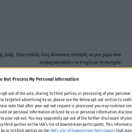
της ζωής. Είναι απλώς ένας δύσκολος σταθμός σε μια χώρα που
ακόμη μπερδεύει το πτυχίο με τη σωτηρία
o Not Process My Personal Information
o opt-out of the sale, sharing to third parties, or processing of your personal
άει το καλό της άγχος. Σιδερώνει προσδοκίες, στρώνει
for targeted advertising by us, please use the below opt-out section to conf
ό, ένα φυλαχτό, μια ευχή και ένα φορτίο που κανονικά θα
lease note that after your opt-out request is processed you may continue see
ο από εξετάσεις. Είναι το εθνικό μας οικογενειακό ψυχόδραμα
sed on personal information utilized by us or personal information disclose
 κάγκελα να κοιτούν σαν να δικάζεται το μέλλον του σπιτιού.
 to your opt-out. You may separately opt-out of the further disclosure of you
by third parties on the IAB’s list of downstream participants. This informati
 by us to third parties on the
IAB’s List of Downstream Participants
that may 