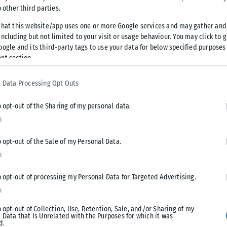
ος. Ότι το παιδί πρέπει να περάσει. Ότι αν δεν περάσει, κάτι
o other third parties.
ρα σε «καλή» σχολή, καλύτερα σε σχολή που να μπορεί να
that this website/app uses one or more Google services and may gather and
ό τραπέζι, τότε έχασε το τρένο. Μόνο που η ζωή δεν είναι
ncluding but not limited to your visit or usage behaviour. You may click to 
ις, καθυστερήσεις, επιστροφές, και μερικές φορές το παιδί
oogle and its third-party tags to use your data for below specified purposes
 δείχναμε με τόση βεβαιότητα.
nt section.
ίναι το βλέμμα μετά. Το βλέμμα του γονιού που προσπαθεί να
 Data Processing Opt Outs
έμμα του συγγενή που ρωτάει «και τώρα τι;», σαν να έχει
o opt-out of the Sharing of my personal data.
τη, όταν αρχίζει να πιστεύει ότι τρεις ώρες σε μια αίθουσα
n
λημα. Όχι στον βαθμό. Στην ταύτιση του βαθμού με την
o opt-out of the Sale of my Personal Data.
n
 μπορεί να ανοίξει μυαλά, δρόμους, κόσμους. Αλλά άλλο
υχίο ως οικογενειακό παράσημο. Έχουμε γεμίσει πτυχιούχους
o opt-out of processing my Personal Data for Targeted Advertising.
ύδασαν, νέους που κυνηγούν μεταπτυχιακά για να
n
η πιστεύουν πως μια κορνίζα στον τοίχο εγγυάται μισθό,
o opt-out of Collection, Use, Retention, Sale, and/or Sharing of my
ς δεν εγγυάται ούτε συνέντευξη.
 Data that Is Unrelated with the Purposes for which it was
d.