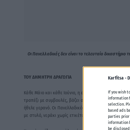
Οι Πανελλαδικές δεν είναι το τελευταίο δικαστήριο 
ΤΟΥ ΔΗΜΗΤΡΗ ΔΡΑΓΩΓΙΑ
Karfitsa -
D
If you wish t
Κάθε Μάιο και κάθε Ιούνιο, η ελληνική οικογένεια φορ
information 
τραπέζι με συμβουλές, βάζει στο παιδί ένα ποτήρι νερ
selection. P
ήθελε γερανό. Οι Πανελλαδικές είναι κάτι περισσότερ
based ads ba
με στυλό, νεράκι χωρίς ετικέτα και γονείς έξω από τα
parties prior
information 
be disclosed