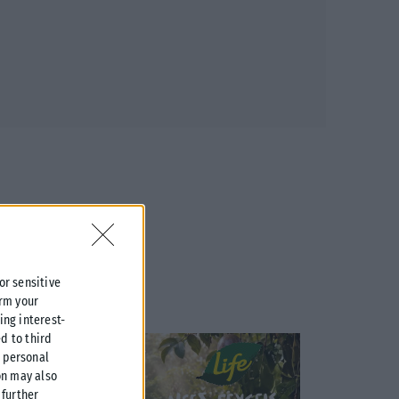
 or sensitive
irm your
ing interest-
d to third
r personal
on may also
further