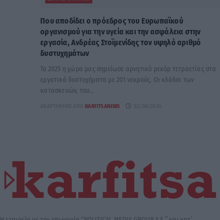
Που αποδίδει ο πρόεδρος του Ευρωπαϊκού
οργανισμού για την υγεία και την ασφάλεια στην
εργασία, Ανδρέας Στοϊμενίδης τον υψηλό αριθμό
δυστυχημάτων
Το 2025 η χώρα μας σημείωσε αρνητικό ρεκόρ τετραετίας στα
εργατικά δυστυχήματα με 201 νεκρούς. Οι κλάδοι των
κατασκευών, του...
ΑΝΑΡΤΉΘΗΚΕ ΑΠΌ
KARFITSANEWS
02/08/2026
Η εταιρεία με την επωνυμία “POLITICAL MEDIA GROUP A.E.” και κατ’