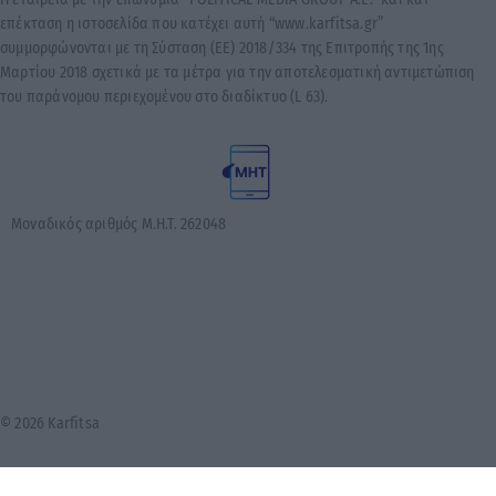
επέκταση η ιστοσελίδα που κατέχει αυτή “www.karfitsa.gr”
συμμορφώνονται με τη Σύσταση (ΕΕ) 2018/334 της Επιτροπής της 1ης
Μαρτίου 2018 σχετικά με τα μέτρα για την αποτελεσματική αντιμετώπιση
του παράνομου περιεχομένου στο διαδίκτυο (L 63).
Μοναδικός αριθμός Μ.Η.Τ. 262048
© 2026 Karfitsa