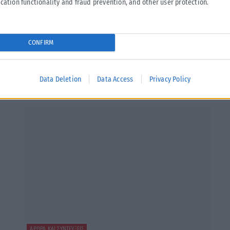
cation functionality and fraud prevention, and other user protection.
CONFIRM
Tweet
Send
Data Deletion
Data Access
Privacy Policy
ΆΡΘΡΑ ΚΑΙ ΣΥΝΤΕΎΞΕΙΣ