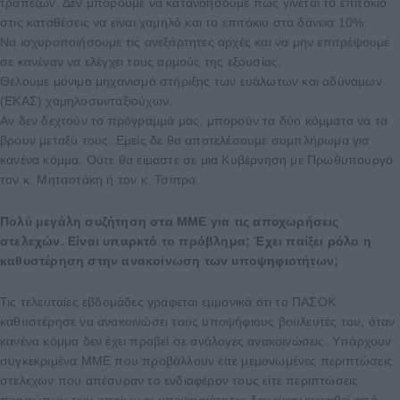
τραπεζών. Δεν μπορούμε να κατανοήσουμε πώς γίνεται το επιτόκιο
στις καταθέσεις να είναι χαμηλό και το επιτόκιο στα δάνεια 10%.
Να ισχυροποιήσουμε τις ανεξάρτητες αρχές και να μην επιτρέψουμε
σε κανέναν να ελέγχει τους αρμούς της εξουσίας.
Θέλουμε μόνιμο μηχανισμό στήριξης των ευάλωτων και αδύναμων
(ΕΚΑΣ) χαμηλοσυνταξιούχων.
Αν δεν δεχτούν το πρόγραμμά μας, μπορούν τα δύο κόμματα να τα
βρουν μεταξύ τους. Εμείς δε θα αποτελέσουμε συμπλήρωμα για
κανένα κόμμα. Ούτε θα είμαστε σε μια Κυβέρνηση με Πρωθυπουργό
τον κ. Μητσοτάκη ή τον κ. Τσίπρα.
Πολύ μεγάλη συζήτηση στα ΜΜΕ για τις αποχωρήσεις
στελεχών. Είναι υπαρκτό το πρόβλημα; Έχει παίξει ρόλο η
καθυστέρηση στην ανακοίνωση των υποψηφιοτήτων;
Τις τελευταίες εβδομάδες γράφεται εμμονικά ότι το ΠΑΣΟΚ
καθυστέρησε να ανακοινώσει τους υποψήφιους βουλευτές του, όταν
κανένα κόμμα δεν έχει προβεί σε ανάλογες ανακοινώσεις. Υπάρχουν
συγκεκριμένα ΜΜΕ που προβάλλουν είτε μεμονωμένες περιπτώσεις
στελεχών που απέσυραν το ενδιαφέρον τους είτε περιπτώσεις