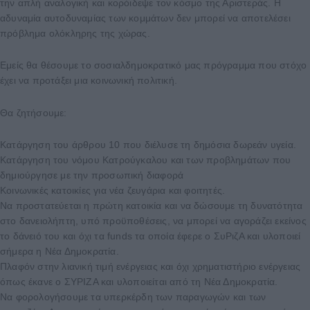
την απλή αναλογική και κορόιδεψε τον κόσμο της Αριστεράς. Η
αδυναμία αυτοδυναμίας των κομμάτων δεν μπορεί να αποτελέσει
πρόβλημα ολόκληρης της χώρας.
Εμείς θα θέσουμε το σοσιαλδημοκρατικό μας πρόγραμμα που στόχο
έχει να προτάξει μια κοινωνική πολιτική.
Θα ζητήσουμε:
Κατάργηση του άρθρου 10 που διέλυσε τη δημόσια δωρεάν υγεία.
Κατάργηση του νόμου Κατρούγκαλου και των προβλημάτων που
δημιούργησε με την προσωπική διαφορά
Κοινωνικές κατοικίες για νέα ζευγάρια και φοιτητές.
Να προστατεύεται η πρώτη κατοικία και να δώσουμε τη δυνατότητα
στο δανειολήπτη, υπό προϋποθέσεις, να μπορεί να αγοράζει εκείνος
το δάνειό του και όχι τα funds τα οποία έφερε ο ΣυΡιζΑ και υλοποιεί
σήμερα η Νέα Δημοκρατία.
Πλαφόν στην λιανική τιμή ενέργειας και όχι χρηματιστήριο ενέργειας
όπως έκανε ο ΣΥΡΙΖΑ και υλοποιείται από τη Νέα Δημοκρατία.
Να φορολογήσουμε τα υπερκέρδη των παραγωγών και των