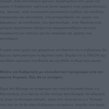
σήμερα, είναι αποτέλεσμα χρόνιων προβλημάτων στο χώρο της
υγείας Η Κυβέρνηση πρέπει να δώσει έμφαση στην χρηματοδότηση
της έρευνας, στην συνεργασία ερευνητικών ομάδων την σύνδεση
παραγωγής και καινοτομίας, στη μεταρρύθμιση του χώρου των
φαρμάκων, σε επενδύσεις στις βιοεπιστήμες, στην θέσπιση ενός
μόνιμου μηχανισμού ελέγχου των φαρμακαποθηκών και στην
ενημέρωση των πολιτών για την ασφάλεια της χρήσης των
γενοσήμων.
Η κρίση στον χώρο των φαρμάκων αποδεικνύει ότι η κυβέρνηση δεν
έχει ως προτεραιότητα τη δημόσια υγεία. Θυμίζω ότι το ΠΑΣΟΚ είχε
καταθέσει ερώτηση στη Βουλή και είχε θέσει το θέμα προ μηνών.
Μιλάτε για Κυβέρνηση με σοσιαλιστικό πρόγραμμα από την
πρώτη Κυριακή. Πώς θα το πετύχετε;
Εμείς δεν θέλουμε να «κάψουμε» την πρώτη Κυριακή όπως ο κ.
Μητσοτάκης που λέει ότι αν δεν πετύχει αυτοδυναμία, θα οδηγήσει
τη χώρα σε δεύτερες εκλογές, τρίτες κτλ. ούτε όπως ο κ. Τσίπρας
που λέει ότι δε θα κάνει Κυβέρνηση ηττημένων, παρόλο που έφερε