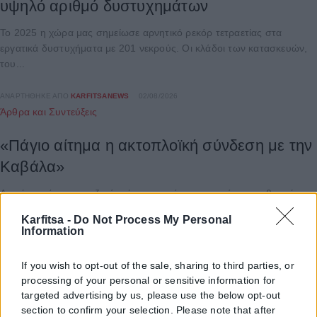
υψηλό αριθμό δυστυχημάτων
Το 2025 η χώρα μας σημείωσε αρνητικό ρεκόρ τετραετίας στα
εργατικά δυστυχήματα με 201 νεκρούς. Οι κλάδοι των κατασκευών,
του...
ΑΝΑΡΤΉΘΗΚΕ ΑΠΌ
KARFITSANEWS
02/08/2026
Άρθρα και Συντεύξεις
«Πάγιο αίτημα η ακτοπλοϊκή σύνδεση με την
Καβάλα»
Αν μέχρι σήμερα αναζητάτε ένα κοντινό προορισμό για τις θερινές
σας διακοπές, η Σαμοθράκη αποτελεί την ιδανική επιλογή. Αφενός
Karfitsa -
Do Not Process My Personal
διότι...
Information
ΑΝΑΡΤΉΘΗΚΕ ΑΠΌ
KARFITSANEWS
25/07/2026
If you wish to opt-out of the sale, sharing to third parties, or
processing of your personal or sensitive information for
targeted advertising by us, please use the below opt-out
section to confirm your selection. Please note that after