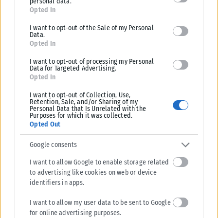
personal data.
for below specified purposes in below Google consent section.
Opted In
I want to opt-out of the Sale of my Personal
Data.
Opted In
I want to opt-out of processing my Personal
Data for Targeted Advertising.
Opted In
ΑΘΛΗΤΙΚΆ
I want to opt-out of Collection, Use,
Retention, Sale, and/or Sharing of my
Personal Data that Is Unrelated with the
Βαρύ πένθος για τον Λιονέλ Μέσι – Πέθανε ο πατέρας του
Purposes for which it was collected.
Χόρχε
Opted Out
Ο Χόρχε Μέσι, πατέρας του Λιονέλ Μέσι, έφυγε από τη ζωή το βράδυ
Google consents
της Παρασκευής (7/8) σε κλινική στο Ροσάριο...
ΑΝΑΡΤΉΘΗΚΕ ΑΠΌ
KARFITSANEWS
08/08/2026
I want to allow Google to enable storage related
to advertising like cookies on web or device
identifiers in apps.
I want to allow my user data to be sent to Google
for online advertising purposes.