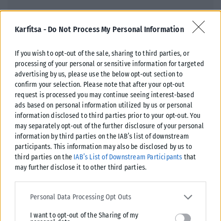
Karfitsa -
Do Not Process My Personal Information
If you wish to opt-out of the sale, sharing to third parties, or
processing of your personal or sensitive information for targeted
advertising by us, please use the below opt-out section to
confirm your selection. Please note that after your opt-out
ΑΘΛΗΤΙΚΆ
request is processed you may continue seeing interest-based
ads based on personal information utilized by us or personal
Η Εθνική Παίδων λύγισε την Τουρκία και πανηγύρισε τη νίκη
information disclosed to third parties prior to your opt-out. You
Νικηφόρα συνέχισε η εθνική ομάδα υδατοσφαίρισης των παίδων τις
may separately opt-out of the further disclosure of your personal
υποχρεώσεις της στους αγώνες κατάταξης του Παγκοσμίου
information by third parties on the IAB’s list of downstream
Πρωταθλήματος Κ16, που διεξάγεται...
participants. This information may also be disclosed by us to
third parties on the
IAB’s List of Downstream Participants
that
ΑΝΑΡΤΉΘΗΚΕ ΑΠΌ
KARFITSANEWS
08/08/2026
may further disclose it to other third parties.
Please note that this website/app uses one or more Google
services and may gather and store information including but not
Personal Data Processing Opt Outs
limited to your visit or usage behaviour. You may click to grant or
I want to opt-out of the Sharing of my
deny consent to Google and its third-party tags to use your data