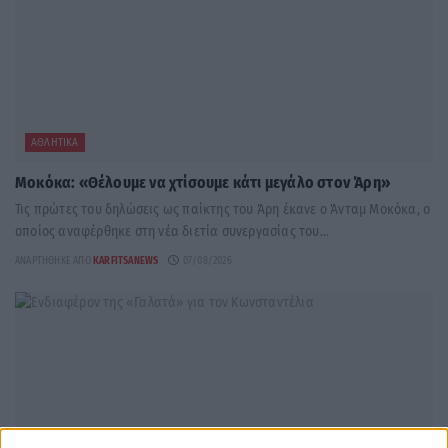
ΑΘΛΗΤΙΚΆ
Μοκόκα: «Θέλουμε να χτίσουμε κάτι μεγάλο στον Άρη»
Τις πρώτες του δηλώσεις ως παίκτης του Άρη έκανε ο Άνταμ Μοκόκα, ο
οποίος αναφέρθηκε στη νέα διετία συνεργασίας του...
ΑΝΑΡΤΉΘΗΚΕ ΑΠΌ
KARFITSANEWS
07/08/2026