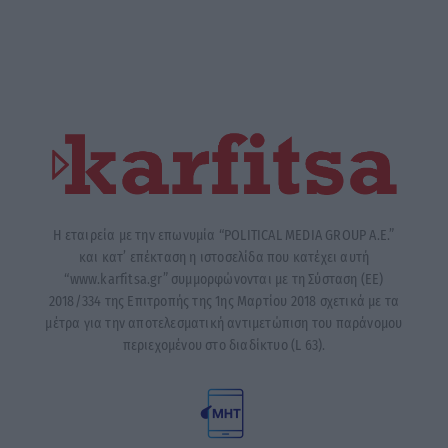
Η εταιρεία με την επωνυμία “POLITICAL MEDIA GROUP A.E.”
και κατ’ επέκταση η ιστοσελίδα που κατέχει αυτή
“www.karfitsa.gr” συμμορφώνονται με τη Σύσταση (ΕΕ)
2018/334 της Επιτροπής της 1ης Μαρτίου 2018 σχετικά με τα
μέτρα για την αποτελεσματική αντιμετώπιση του παράνομου
περιεχομένου στο διαδίκτυο (L 63).