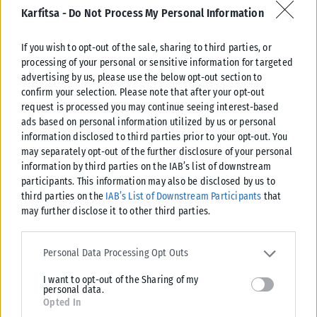
Karfitsa -
Do Not Process My Personal Information
If you wish to opt-out of the sale, sharing to third parties, or
processing of your personal or sensitive information for targeted
advertising by us, please use the below opt-out section to
ΑΘΛΗΤΙΚΆ
confirm your selection. Please note that after your opt-out
request is processed you may continue seeing interest-based
Ενδιαφέρον της «Γαλατά» για τον Κωνσταντέλια
ads based on personal information utilized by us or personal
Πρόταση για τον δανεισμό του Γιάννη Κωνσταντέλια με οψιόν αγοράς
information disclosed to third parties prior to your opt-out. You
φέρεται να κατέθεσε η Γαλατάσαραϊ στον ΠΑΟΚ, σύμφωνα με
may separately opt-out of the further disclosure of your personal
τουρκικά...
information by third parties on the IAB’s list of downstream
participants. This information may also be disclosed by us to
ΑΝΑΡΤΉΘΗΚΕ ΑΠΌ
KARFITSANEWS
07/08/2026
third parties on the
IAB’s List of Downstream Participants
that
may further disclose it to other third parties.
Please note that this website/app uses one or more Google
services and may gather and store information including but not
Personal Data Processing Opt Outs
limited to your visit or usage behaviour. You may click to grant or
I want to opt-out of the Sharing of my
deny consent to Google and its third-party tags to use your data
personal data.
for below specified purposes in below Google consent section.
Opted In