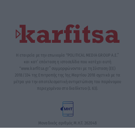
Η εταιρεία με την επωνυμία “POLITICAL MEDIA GROUP A.E.”
και κατ’ επέκταση η ιστοσελίδα που κατέχει αυτή
“www.karfitsa.gr” συμμορφώνονται με τη Σύσταση (ΕΕ)
2018/334 της Επιτροπής της 1ης Μαρτίου 2018 σχετικά με τα
μέτρα για την αποτελεσματική αντιμετώπιση του παράνομου
περιεχομένου στο διαδίκτυο (L 63).
Μοναδικός αριθμός Μ.Η.Τ. 262048
ΤΑ ΠΡΩΤΟΣΕΛΙΔΑ ΣΗΜΕΡΑ