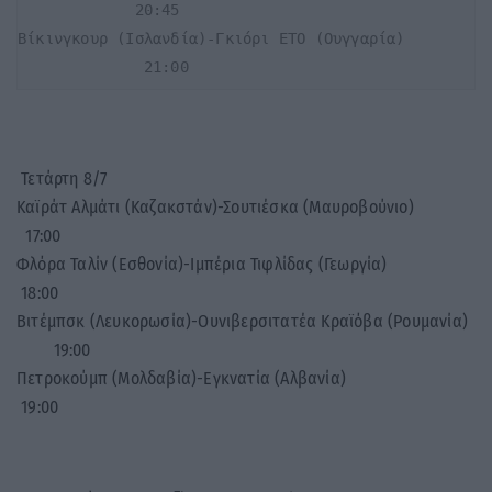
             20:45

Βίκινγκουρ (Ισλανδία)-Γκιόρι ΕΤΟ (Ουγγαρία)       
              21:00
Τετάρτη 8/7
Καϊράτ Αλμάτι (Καζακστάν)-Σουτιέσκα (Μαυροβούνιο)
17:00
Φλόρα Ταλίν (Εσθονία)-Ιμπέρια Τιφλίδας (Γεωργία)
18:00
Βιτέμπσκ (Λευκορωσία)-Ουνιβερσιτατέα Κραϊόβα (Ρουμανία)
19:00
Πετροκούμπ (Μολδαβία)-Εγκνατία (Αλβανία)
19:00