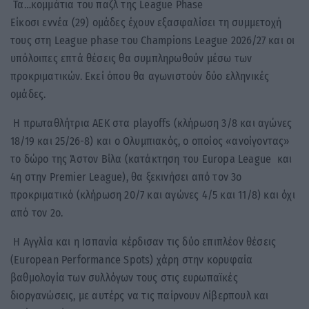
Τα…κομμάτια του παζλ της League Phase
Είκοσι εννέα (29) ομάδες έχουν εξασφαλίσει τη συμμετοχή
τους στη League phase του Champions League 2026/27 και οι
υπόλοιπες επτά θέσεις θα συμπληρωθούν μέσω των
προκριματικών. Εκεί όπου θα αγωνιστούν δύο ελληνικές
ομάδες.
Η πρωταθλήτρια ΑΕΚ στα playoffs (κλήρωση 3/8 και αγώνες
18/19 και 25/26-8) και ο Ολυμπιακός, ο οποίος «ανοίγοντας»
το δώρο της Άστον Βίλα (κατάκτηση του Europa League και
4η στην Premier League), θα ξεκινήσει από τον 3ο
προκριματικό (κλήρωση 20/7 και αγώνες 4/5 και 11/8) και όχι
από τον 2ο.
Η Αγγλία και η Ισπανία κέρδισαν τις δύο επιπλέον θέσεις
(European Performance Spots) χάρη στην κορυφαία
βαθμολογία των συλλόγων τους στις ευρωπαϊκές
διοργανώσεις, με αυτέρς να τις παίρνουν Λίβερπουλ και