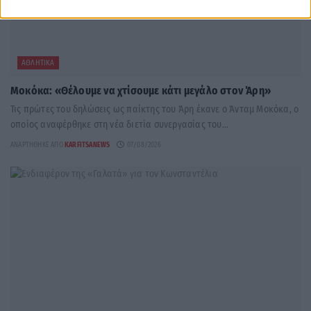
ΑΘΛΗΤΙΚΆ
Μοκόκα: «Θέλουμε να χτίσουμε κάτι μεγάλο στον Άρη»
Τις πρώτες του δηλώσεις ως παίκτης του Άρη έκανε ο Άνταμ Μοκόκα, ο
οποίος αναφέρθηκε στη νέα διετία συνεργασίας του...
ΑΝΑΡΤΉΘΗΚΕ ΑΠΌ
KARFITSANEWS
07/08/2026