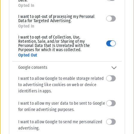
Data.
1ος Προκριματικός 16 Ιουνίου      7-8&14-15 
Opted In
Ιουλίου 

I want to opt-out of processing my Personal
2ος Προκριματικός 17 Ιουνίου      21-22&28-29 
Data for Targeted Advertising.
Opted In
Ιουλίου 

3ος Προκριματικός 20 Ιουλίου      4-5&11 
I want to opt-out of Collection, Use,
Retention, Sale, and/or Sharing of my
Αυγούστου 

Personal Data that Is Unrelated with the
Purposes for which it was collected.
Play-offs          3 Αυγούστου   18-19&25-26 
Opted Out
Αυγούστου 

League Phase      27 Αυγούστου    8 Σεπτεμβρίου 
Google consents
2026- 27 Ιανουαρίου 2027

I want to allow Google to enable storage related
Νοκ άουτ Playoffs 29 Ιανουαρίου  16-17&23-24/ 
to advertising like cookies on web or device
Φερβρουρίου 

identifiers in apps.
Φάση των "16"     26 Φεβρουαρίου  9-10&16-17 
I want to allow my user data to be sent to Google
Μαρτίου 

for online advertising purposes.
Προημιτελικοί     26 Φεβρουαρίου  6-7&13-14 
Απριλίου 

I want to allow Google to send me personalized
Ημιτελικοί        26 Φεβρουαρίου 27-28 Απριλίου & 
advertising.