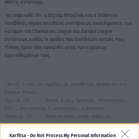
Μπέτις αντίστοιχα.
Να σημειωθεί ότι η Σαχτάρ Ντονέτσκ και η Σπόρτινγκ
Λισαβόνας πήραν απευθείας εισιτήριο ως αναπληρώσεις των
κατόχων του Champions League και Europa League
αντίστοιχα, καθώς οι ομάδες που διεκδικούν αυτούς τους
τίτλους έχουν ήδη προκριθεί μέσω των εγχώριων
πρωταθλημάτων τους.
 Αυτές είναι οι ομάδες με απευθείας πρόκριση στη 
League Phase:

Αγγλία (5)    : Άστον Βίλα, Άρσεναλ, Μάντσεστερ 
Σίτι, Μάντσεστερ Γιουνάιτεντ, Λίβερπουλ 

Ισπανία (5)   : Μπαρτσελόνα, Ρεάλ Μαδρίτης, 
Βιγιαρεάλ, Ατλέτικο Μαδρίτης,  Μπέτις

Γερμανία (4)  : Μπάγερν Μονάχου, Μπορούσια 
Karfitsa -
Do Not Process My Personal Information