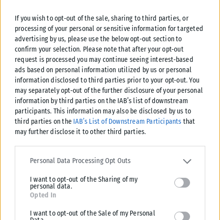
Ντόρτμουντ, Λειψία, Στουτγκάρδη

Ιταλία (4)    : Ίντερ, Νάπολι, Ρόμα, Κόμο

If you wish to opt-out of the sale, sharing to third parties, or
Γαλλία (3)    : Παρί Σεν Ζερμέν, Λανς, Λιλ

processing of your personal or sensitive information for targeted
advertising by us, please use the below opt-out section to
Ολλανδία (2)  : PSV Αϊντχόφεν, Φέγενορντ

confirm your selection. Please note that after your opt-out
Πορτογαλία (2): Πόρτο, Σπόρτινγκ Λισαβόνας

request is processed you may continue seeing interest-based
Βέλγιο (1)    : Κλαμπ Μπριζ

ads based on personal information utilized by us or personal
Τσεχία (1)    : Σλάβια Πράγας

information disclosed to third parties prior to your opt-out. You
may separately opt-out of the further disclosure of your personal
Τουρκία (1)   : Γαλατασαράι

information by third parties on the IAB’s list of downstream
participants. This information may also be disclosed by us to
third parties on the
IAB’s List of Downstream Participants
that
may further disclose it to other third parties.
Please note that this website/app uses one or more Google
Αυτές είναι οι ημερομηνίες κληρώσεων-αγώνων του
services and may gather and store information including but not
Personal Data Processing Opt Outs
Champions League 202/27:
limited to your visit or usage behaviour. You may click to grant or
I want to opt-out of the Sharing of my
deny consent to Google and its third-party tags to use your data
personal data.
for below specified purposes in below Google consent section.
Opted In
Φάση               Ημερ. Κλ.      Ημερ. Αγ.

I want to opt-out of the Sale of my Personal