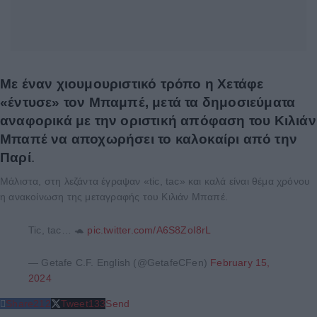
Με έναν χιουμουριστικό τρόπο η Χετάφε
«έντυσε» τον Μπαμπέ, μετά τα δημοσιεύματα
αναφορικά με την οριστική απόφαση του Κιλιάν
Μπαπέ να αποχωρήσει το καλοκαίρι από την
Παρί
.
Μάλιστα, στη λεζάντα έγραψαν «tic, tac» και καλά είναι θέμα χρόνου
η ανακοίνωση της μεταγραφής του Κιλιάν Μπαπέ.
Tic, tac… 🐢
pic.twitter.com/A6S8ZoI8rL
— Getafe C.F. English (@GetafeCFen)
February 15,
2024
Share
212
Tweet
133
Send