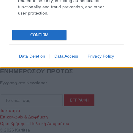
related to security, including authentication
functionality and fraud prevention, and other
user protection.
CONFIRM
Data Deletion
Data Access
Privacy Policy
Τα
πρωτοσέλιδα
των
εφημερίδων
ΕΝΗΜΕΡΩΣΟΥ ΠΡΩΤΟΣ
Εγγραφή στο Newsletter
Ταυτότητα
Επικοινωνία & Διαφήμιση
Όροι Χρήσης – Πολιτική Απορρήτου
© 2026 Karfitsa