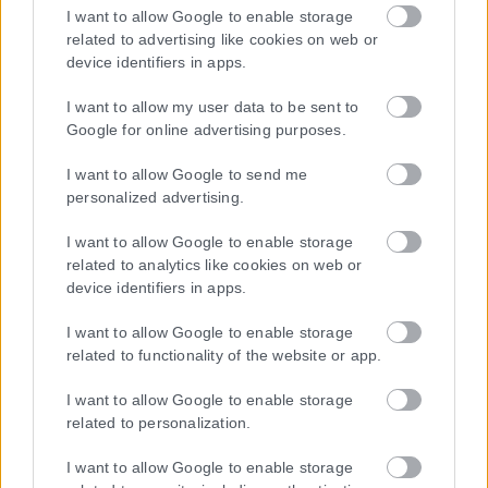
επέκταση η ιστοσελίδα που κατέχει αυτή “www.karfitsa.gr”
I want to allow Google to enable storage
συμμορφώνονται με τη Σύσταση (ΕΕ) 2018/334 της Επιτροπής της
related to advertising like cookies on web or
1ης Μαρτίου 2018 σχετικά με τα μέτρα για την αποτελεσματική
device identifiers in apps.
αντιμετώπιση του παράνομου περιεχομένου στο διαδίκτυο (L 63).
I want to allow my user data to be sent to
Google for online advertising purposes.
I want to allow Google to send me
Μοναδικός αριθμός Μ.Η.Τ. 262048
personalized advertising.
ΤΑ ΠΡΩΤΟΣΕΛΙΔΑ ΣΗΜΕΡΑ
I want to allow Google to enable storage
related to analytics like cookies on web or
device identifiers in apps.
I want to allow Google to enable storage
related to functionality of the website or app.
I want to allow Google to enable storage
related to personalization.
I want to allow Google to enable storage