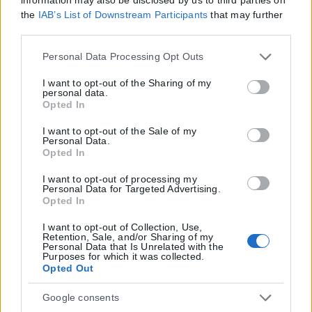
the
IAB’s List of Downstream Participants
that may further
disclose it to other third parties.
Please note that this website/app uses one or more Google
Personal Data Processing Opt Outs
services and may gather and store information including
but not limited to your visit or usage behaviour. You may
I want to opt-out of the Sharing of my
personal data.
click to grant or deny consent to Google and its third-party
Opted In
tags to use your data for below specified purposes in below
Google consent section.
I want to opt-out of the Sale of my
Personal Data.
Opted In
I want to opt-out of processing my
Personal Data for Targeted Advertising.
Opted In
I want to opt-out of Collection, Use,
Retention, Sale, and/or Sharing of my
Personal Data that Is Unrelated with the
Purposes for which it was collected.
Opted Out
Google consents
Η εταιρεία με την επωνυμία “POLITICAL MEDIA GROUP A.E.” και κατ’