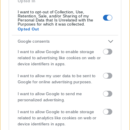
Opted In
I want to opt-out of Collection, Use,
Retention, Sale, and/or Sharing of my
Personal Data that Is Unrelated with the
Purposes for which it was collected.
Opted Out
Google consents
I want to allow Google to enable storage
related to advertising like cookies on web or
device identifiers in apps.
I want to allow my user data to be sent to
Google for online advertising purposes.
Η εταιρεία με την επωνυμία “POLITICAL MEDIA GROUP A.E.” και κατ’
I want to allow Google to send me
επέκταση η ιστοσελίδα που κατέχει αυτή “www.karfitsa.gr”
personalized advertising.
συμμορφώνονται με τη Σύσταση (ΕΕ) 2018/334 της Επιτροπής της
1ης Μαρτίου 2018 σχετικά με τα μέτρα για την αποτελεσματική
I want to allow Google to enable storage
αντιμετώπιση του παράνομου περιεχομένου στο διαδίκτυο (L 63).
related to analytics like cookies on web or
device identifiers in apps.