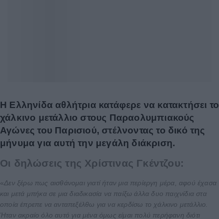
Η Ελληνίδα αθλήτρια κατάφερε να κατακτήσει τ
χάλκινο μετάλλιο στους Παραολυμπιακούς
Αγώνες του Παρισιού, στέλνοντας το δικό της
μήνυμα για αυτή την μεγάλη διάκριση.
Οι δηλώσεις της Χρίστινας Γκέντζου:
«
Δεν ξέρω πως αισθάνομαι γιατί ήταν μια περίεργη μέρα, αφού έχασα
και μετά μπήκα σε μια διαδικασία να παίξω άλλα δυο παιχνίδια στα
οποία έπρεπε να ανταπεξέλθω για να κερδίσω το χάλκινο μετάλλιο.
Ήταν ακραίο όλο αυτό για μένα όμως είμαι πολύ περήφανη διότι