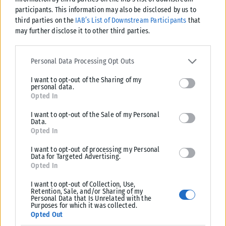
ΑΝΑΡΤΉΘΗΚΕ ΑΠΌ
KARFITSANEWS
08/08/2026
participants. This information may also be disclosed by us to
third parties on the
IAB’s List of Downstream Participants
that
may further disclose it to other third parties.
Please note that this website/app uses one or more Google
services and may gather and store information including but not
Personal Data Processing Opt Outs
limited to your visit or usage behaviour. You may click to grant or
I want to opt-out of the Sharing of my
deny consent to Google and its third-party tags to use your data
personal data.
for below specified purposes in below Google consent section.
Opted In
I want to opt-out of the Sale of my Personal
Data.
Opted In
I want to opt-out of processing my Personal
Data for Targeted Advertising.
Opted In
I want to opt-out of Collection, Use,
Retention, Sale, and/or Sharing of my
Personal Data that Is Unrelated with the
Purposes for which it was collected.
Opted Out