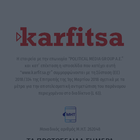
Η εταιρεία με την επωνυμία “POLITICAL MEDIA GROUP A.E.”
και κατ’ επέκταση η ιστοσελίδα που κατέχει αυτή
“www.karfitsa.gr” συμμορφώνονται με τη Σύσταση (ΕΕ)
2018/334 της Επιτροπής της 1ης Μαρτίου 2018 σχετικά με τα
μέτρα για την αποτελεσματική αντιμετώπιση του παράνομου
περιεχομένου στο διαδίκτυο (L 63).
Μοναδικός αριθμός Μ.Η.Τ. 262048