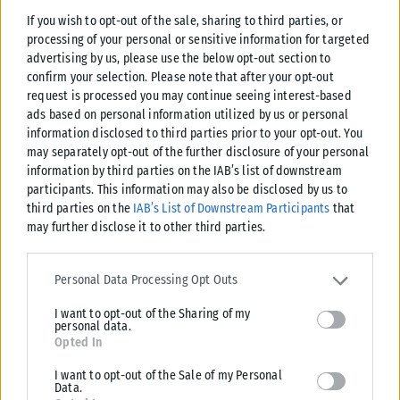
If you wish to opt-out of the sale, sharing to third parties, or
processing of your personal or sensitive information for targeted
advertising by us, please use the below opt-out section to
confirm your selection. Please note that after your opt-out
request is processed you may continue seeing interest-based
ads based on personal information utilized by us or personal
information disclosed to third parties prior to your opt-out. You
may separately opt-out of the further disclosure of your personal
information by third parties on the IAB’s list of downstream
participants. This information may also be disclosed by us to
third parties on the
IAB’s List of Downstream Participants
that
may further disclose it to other third parties.
ΑΘΛΗΤΙΚΆ
Please note that this website/app uses one or more Google
services and may gather and store information including but not
Personal Data Processing Opt Outs
Μοκόκα: «Θέλουμε να χτίσουμε κάτι μεγάλο στον Άρη»
limited to your visit or usage behaviour. You may click to grant or
Τις πρώτες του δηλώσεις ως παίκτης του Άρη έκανε ο Άνταμ Μοκόκα, ο
I want to opt-out of the Sharing of my
deny consent to Google and its third-party tags to use your data
personal data.
οποίος αναφέρθηκε στη νέα διετία συνεργασίας του...
for below specified purposes in below Google consent section.
Opted In
ΑΝΑΡΤΉΘΗΚΕ ΑΠΌ
KARFITSANEWS
07/08/2026
I want to opt-out of the Sale of my Personal
Data.