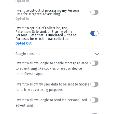
Opted In
I want to opt-out of processing my Personal
Data for Targeted Advertising.
Opted In
I want to opt-out of Collection, Use,
Retention, Sale, and/or Sharing of my
Personal Data that Is Unrelated with the
Purposes for which it was collected.
Opted Out
Google consents
I want to allow Google to enable storage related
ΑΘΛΗΤΙΚΆ
to advertising like cookies on web or device
identifiers in apps.
Ενδιαφέρον της «Γαλατά» για τον Κωνσταντέλια
Πρόταση για τον δανεισμό του Γιάννη Κωνσταντέλια με οψιόν αγοράς
I want to allow my user data to be sent to Google
φέρεται να κατέθεσε η Γαλατάσαραϊ στον ΠΑΟΚ, σύμφωνα με
for online advertising purposes.
τουρκικά...
I want to allow Google to send me personalized
ΑΝΑΡΤΉΘΗΚΕ ΑΠΌ
KARFITSANEWS
07/08/2026
advertising.