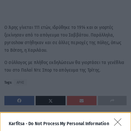
Ο Άρης γίνεται 111 ετών, ιδρύθηκε το 1914 και οι γιορτές
ξεκίνησαν από το απόγευμα του Σαββάτου. Παράλληλα,
pyroshow στήθηκαν και σε άλλες περιοχές της πόλης, όπως
το Βότση, η Χαριλάου.
Ο σύλλογος με πλήθος εκδηλώσεων θα γιορτάσει τα γενέθλια
του στο Παλαί Ντε Σπορ το απόγευμα της Τρίτης.
Tags:
ΑΡΗΣ
Σχετικά Άρθρα
Karfitsa -
Do Not Process My Personal Information