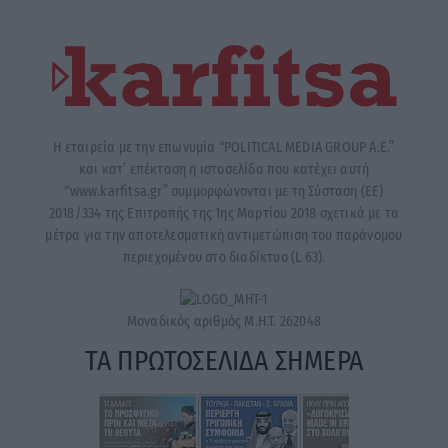
Η εταιρεία με την επωνυμία “POLITICAL MEDIA GROUP A.E.”
και κατ’ επέκταση η ιστοσελίδα που κατέχει αυτή
“www.karfitsa.gr” συμμορφώνονται με τη Σύσταση (ΕΕ)
2018/334 της Επιτροπής της 1ης Μαρτίου 2018 σχετικά με τα
μέτρα για την αποτελεσματική αντιμετώπιση του παράνομου
περιεχομένου στο διαδίκτυο (L 63).
Μοναδικός αριθμός Μ.Η.Τ. 262048
ΤΑ ΠΡΩΤΟΣΕΛΙΔΑ ΣΗΜΕΡΑ