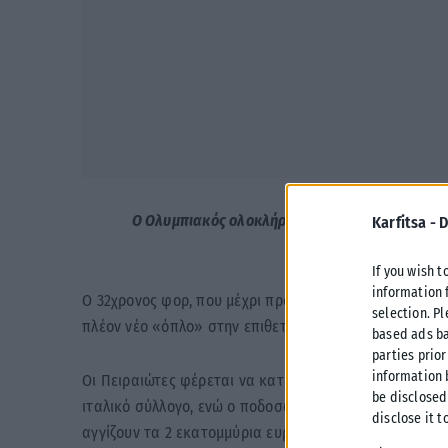
Ο Ολυμπιακός ολοκλήρωσε με κάθε επισημότητα
Karfitsa -
D
If you wish t
information 
Ο 32χρονος φορ, που μέχρι πρότινος ανήκε στην Ίντερ
selection. P
πλέον νέο «όπλο» στην επιθετική γραμμή των πρωταθ
based ads ba
parties prior
information 
Οι Πειραιώτες φέρεται να κατέβαλαν ποσό κοντά στα
be disclosed
ιταλικό σύλλογο, ενώ ο ποδοσφαιριστής υπέγραψε διε
disclose it t
αγγίζουν τα 2 εκατομμύρια ευρώ.