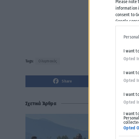
Please note 
information i
consent to G
Google conse
Personal
I want t
Opted I
Tags:
Ολυμπιακός
I want t
Opted I
Share
I want t
Opted I
Σχετικά Άρθρα
I want t
Personal
collecte
Opted O