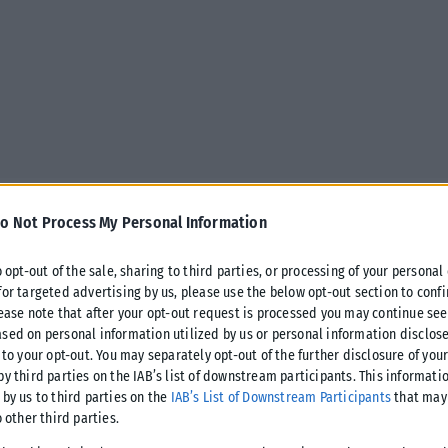
 μία από τις πιο ηχηρές μεταγραφές του καλοκαιριού, καθώς
o Not Process My Personal Information
ανακοίνωσε την απόκτηση του Μεχντί Ταρέμι.
o opt-out of the sale, sharing to third parties, or processing of your personal
for targeted advertising by us, please use the below opt-out section to conf
, θα συνεχίσει την καριέρα του στον Πειραιά, αποτελώντας
lease note that after your opt-out request is processed you may continue see
λητών Ελλάδας.
sed on personal information utilized by us or personal information disclose
 to your opt-out. You may separately opt-out of the further disclosure of you
by third parties on the IAB’s list of downstream participants. This informati
 2 εκατομμύρια ευρώ για να ολοκληρωθεί η συμφωνία με τον
 by us to third parties on the
IAB’s List of Downstream Participants
that may 
τές συμβόλαιο συνεργασίας, με ετήσιες απολαβές που
o other third parties.