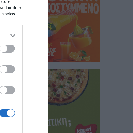
 store
grant or deny
 in below