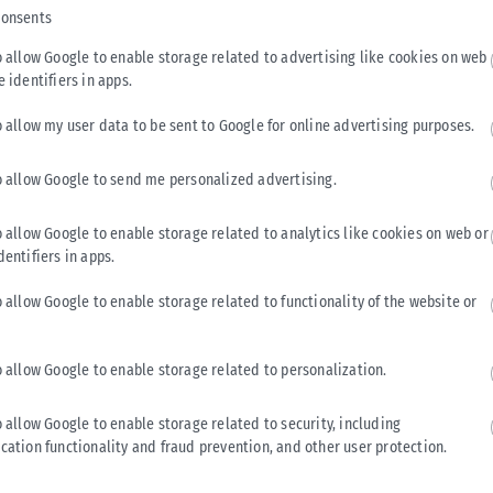
consents
o allow Google to enable storage related to advertising like cookies on web
e identifiers in apps.
o allow my user data to be sent to Google for online advertising purposes.
o allow Google to send me personalized advertising.
ΑΘΛΗΤΙΚΆ
Άρης: Ένα μήνα εκτός δράσης ο Κουαμέ
o allow Google to enable storage related to analytics like cookies on web or
dentifiers in apps.
Άσχημα νέα για τον Άρη, καθώς ο Κριστιάν Κουαμέ υπέστη
θλάση δευτέρου βαθμού στους οπίσθιους μηριαίους και θα
o allow Google to enable storage related to functionality of the website or
μείνει εκτός...
ΑΝΑΡΤΉΘΗΚΕ ΑΠΌ
KARFITSANEWS
06/08/2026
o allow Google to enable storage related to personalization.
o allow Google to enable storage related to security, including
cation functionality and fraud prevention, and other user protection.