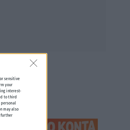
 or sensitive
irm your
ing interest-
d to third
r personal
on may also
further