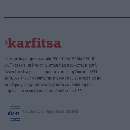
Η εταιρεία με την επωνυμία “POLITICAL MEDIA GROUP
A.E.” και κατ’ επέκταση η ιστοσελίδα που κατέχει αυτή
“www.karfitsa.gr” συμμορφώνονται με τη Σύσταση (ΕΕ)
2018/334 της Επιτροπής της 1ης Μαρτίου 2018 σχετικά με
τα μέτρα για την αποτελεσματική αντιμετώπιση του
παράνομου περιεχομένου στο διαδίκτυο (L 63).
Μοναδικός αριθμός Μ.Η.Τ. 262048