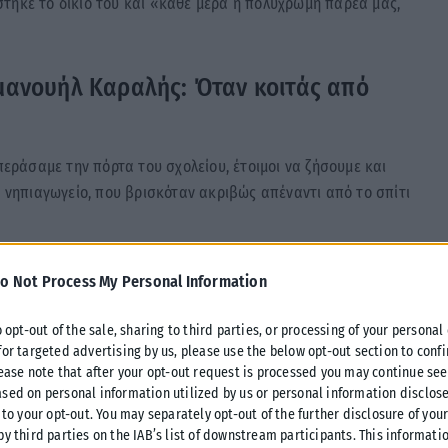
τηκε το δίκιο του και «κάθε μέρα η πολύχρωμη παρέα μας,
μανουήλ Καραλής: Όταν κοιτάς από
περάσαμε την πόρτα του σχολείου, έτοιμοι να ζήσουμε και
ο νηπιαγωγείο, που βρισκόταν ακριβώς απέναντι από το σπίτι
 ηρωίδα μου.
o Not Process My Personal Information
o opt-out of the sale, sharing to third parties, or processing of your personal
for targeted advertising by us, please use the below opt-out section to conf
lease note that after your opt-out request is processed you may continue see
η μεγάλη μου αδερφή. Είχε γεννηθεί ένα λεπτό πριν από
sed on personal information utilized by us or personal information disclose
 to your opt-out. You may separately opt-out of the further disclosure of you
by third parties on the IAB’s list of downstream participants. This informati