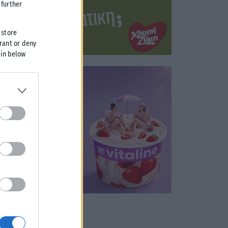
further
 store
grant or deny
 in below