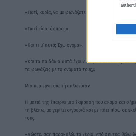
authenti
«Γιατί, κυρία, να με φωνάζετε “γάλα”;»
«Γιατί είσαι άσπρος».
«Και τι μ’ αυτό; Έχω όνομα».
«Και τα παιδάκια αυτά έχουν όνομα. Είναι ο Εμμανουήλ
τα φωνάζεις με τα ονόματά τους;»
Μια περίεργη σιωπή απλωνόταν.
Η ματιά της έπαιρνε μια έκφραση που ακόμα και σήμ
τη βλέπω, με γεμίζει σιγουριά και με πάει πίσω σε εκ
τους.
«Δώστε, σας παρακαλώ, τα χέρια. Από σήμερα θέλω λοι