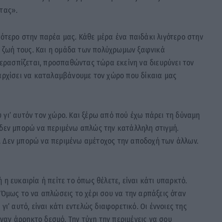
τας».
σότερο στην παρέα μας. Κάθε μέρα ένα παιδάκι λιγότερο στην
 ζωή τους. Και η ομάδα των πολύχρωμων ξαφνικά
ρασπίζεται, προσπαθώντας τώρα εκείνη να διευρύνει τον
 αρχίσει να καταλαμβάνουμε τον χώρο που δίκαια μας
 γι’ αυτόν τον χώρο. Και ξέρω από πού έχω πάρει τη δύναμη
 δεν μπορώ να περιμένω απλώς την κατάλληλη στιγμή.
. Δεν μπορώ να περιμένω αμέτοχος την αποδοχή των άλλων.
η ευκαιρία ή πείτε το όπως θέλετε, είναι κάτι υπαρκτό.
 Όμως το να απλώσεις το χέρι σου να την αρπάξεις όταν
ι’ αυτό, είναι κάτι εντελώς διαφορετικό. Οι έννοιες της
 έναν άρρηκτο δεσμό. Την τύχη την περιμένεις να σου