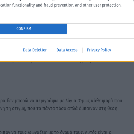
cation functionality and fraud prevention, and other user protection.
CONFIRM
Data Deletion
Data Access
Privacy Policy
 και η Αγγελική. Εσύ γιατί λοιπόν τα λες μαυράκια και δεν
ερα δεν μπορώ να περιγράψω με λόγια. Όμως κάθε φορά που
είνη τη στιγμή, που τα πάντα τόσο απλά έμπαιναν στη θέση
πόν να τους φωνάζεις με το όνομά τους. Αυτός είναι ο