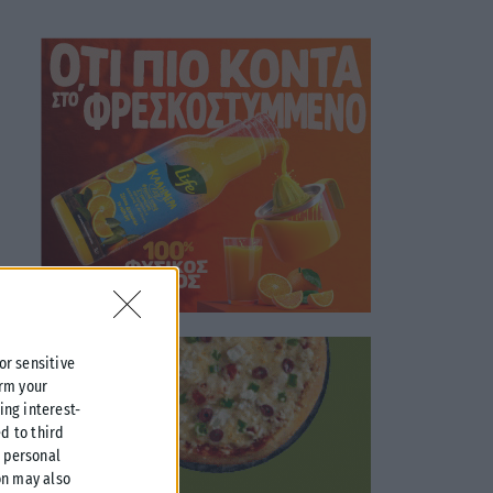
 or sensitive
irm your
ing interest-
d to third
r personal
on may also