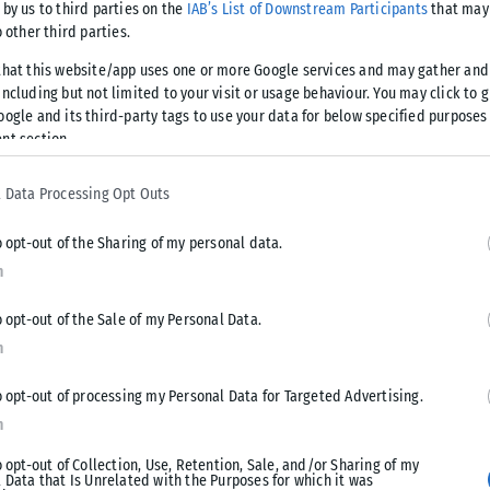
 by us to third parties on the
IAB’s List of Downstream Participants
that may 
νήσω. Ακόμα κι όταν φορούσα ανάποδα τα αθλητικά μου, με
o other third parties.
λεγε ότι ήταν εντάξει, εγώ προχωρούσα σαν να μη συνέβαινε
ία της. Εμπιστευόμουν τα πάντα επάνω της και εκείνη το
that this website/app uses one or more Google services and may gather and
ncluding but not limited to your visit or usage behaviour. You may click to 
ρόλος της πήγαινε πολύ. Ακόμα κι όταν μας χώρισαν, για να
oogle and its third-party tags to use your data for below specified purposes
η γη κάτω από τα πόδια μου, εκείνη μου έσφιξε ακόμα πιο
nt section.
ντιόμασταν στα διαλείμματα. Μόνοι για ένα διάστημα με
αγματικά κάγκελα δεν υπήρχαν. Για κάποια παιδιά δεν είχαμε
 Data Processing Opt Outs
πλήγωνε.
o opt-out of the Sharing of my personal data.
ο νηπιαγωγείο στο δημοτικό, εκτός ίσως από το προάστιο όπου
n
o opt-out of the Sale of my Personal Data.
n
τόσο σκληρά; Δύσκολα ερωτήματα για να τα απαντήσω εγώ
αυτού άρχισε σιγά σιγά να μεταμορφώνεται μπροστά στα
o opt-out of processing my Personal Data for Targeted Advertising.
 προσεκτικά για το τι συνέβαινε, ήρθε αμέσως στις
n
έχει πάντα έναν δικό της τρόπο να διεκδικεί το δίκιο της
o opt-out of Collection, Use, Retention, Sale, and/or Sharing of my
ν αποκωδικοποιήσω. Το σίγουρο είναι πως δεν ανέχεται την
 Data that Is Unrelated with the Purposes for which it was