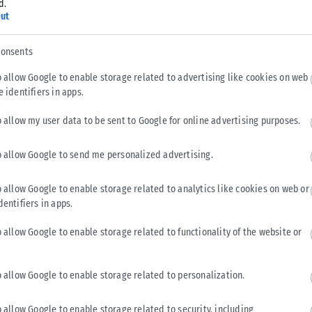
d.
τώρα που μεγάλωσε, και η Αγγελική. Αυτό το μοναδικό
ut
ριστικές γραμμές σε αυτά που διεκδικείς, αλλά και σε αυτά
consents
o allow Google to enable storage related to advertising like cookies on web
ι με λόγια αλλά δείχνονται με πράξεις, και όταν λίγα
e identifiers in apps.
 την απόφαση να υπερασπιστώ με ό,τι νόμιμο μέσο είχα την
τα δικαστήρια εκείνους που προσπάθησαν να με γονατίσουν,
o allow my user data to be sent to Google for online advertising purposes.
σε εκείνες τις ημέρες που η Σάρρα έπιανε ένα ένα όλα
όνομά μας, αλλά έβλεπαν μόνο το χρώμα μας, προσπαθώντας
o allow Google to send me personalized advertising.
πιο αυτονόητο ίσως πράγμα στον κόσμο, πως μπορεί να μην
o allow Google to enable storage related to analytics like cookies on web or
dentifiers in apps.
o allow Google to enable storage related to functionality of the website or
o allow Google to enable storage related to personalization.
ερα;»
o allow Google to enable storage related to security, including