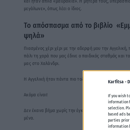
και ήταν απλά «μαυράκια». Η μητέρα τους, υπερασπίσ
μεγάλωνε», όπως λέει ο ίδιος.
Το απόσπασμα από το βιβλίο «Εμ
ψηλά»
Πιασμένος χέρι χέρι με την αδερφή μου την Αγγελική, 
πάλι τη χαρά που μας έδινε ο παιδικός σταθμός και τ
μας στο Χαλάνδρι.
Η Αγγελική ήταν πάντα πιο τολμηρή και ήταν πάντα η
Karfitsa -
D
Ακόμα είναι!
If you wish t
information 
selection. P
Δεν έκανα βήμα χωρίς την έγκρισή της. Ήταν άλλωστε 
based ads ba
μένα.
parties prior
information 