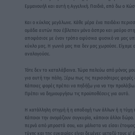
Εμμανουήλ και αυτή η Αγγελική. Παιδιά, από δω ο Κώσ
Και ο κύκλος μεγάλωνε. Κάθε μέρα ένα παιδάκι περισ
ομάδα αυτών που έβλεπαν μόνο άσπρο και μαύρο στη
αποφάσισε με έναν τρόπο αφύσικα φυσικό να μας υπε
κύκλο μας. Η γωνιά μας πια δεν μας χωρούσε. Είχαμε
αναλογούσε.
Τότε δεν το καταλάβαινα. Τώρα παλεύω από μόνος μου
για αυτή την πάλη. Ξέρω πως τις περισσότερες φορές
Κάποιες φορές πρέπει να πηδήξω για να την προλάβω
Πρέπει να δημιουργήσω τις προϋποθέσεις για αυτό.
Η κατάλληλη στιγμή ή η αποδοχή των άλλων ή η τύχη ή 
Κάποιοι την ονομάζουν συγκυρία, κάποιοι άλλοι δώρο.
περνά από μπροστά σου, και μάλιστα να είσαι έτοιμος γ
τύχης και της ευκαιρίας είναι δεμένες μεταξύ τους μ’