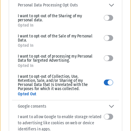
services and may gather and store information including but not
Personal Data Processing Opt Outs
ΑΝΑΡΤΉΘΗΚΕ ΑΠΌ
KARFITSANEWS
07/08/2026
limited to your visit or usage behaviour. You may click to grant or
I want to opt-out of the Sharing of my
deny consent to Google and its third-party tags to use your data
personal data.
for below specified purposes in below Google consent section.
Opted In
I want to opt-out of the Sale of my Personal
Data.
Opted In
I want to opt-out of processing my Personal
Data for Targeted Advertising.
Opted In
I want to opt-out of Collection, Use,
Retention, Sale, and/or Sharing of my
Personal Data that Is Unrelated with the
Purposes for which it was collected.
Opted Out
Google consents
I want to allow Google to enable storage related
to advertising like cookies on web or device
identifiers in apps.