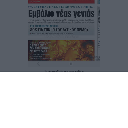
Τα
πρωτοσέλιδα
των
εφημερίδων
ΕΝΗΜΕΡΩΣΟΥ ΠΡΩΤΟΣ
Εγγραφή στο Newsletter
Ταυτότητα
Επικοινωνία & Διαφήμιση
Όροι Χρήσης – Πολιτική Απορρήτου