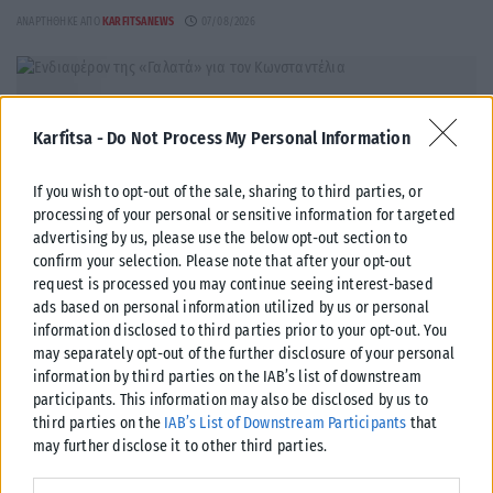
ΑΝΑΡΤΉΘΗΚΕ ΑΠΌ
KARFITSANEWS
07/08/2026
Karfitsa -
Do Not Process My Personal Information
If you wish to opt-out of the sale, sharing to third parties, or
processing of your personal or sensitive information for targeted
advertising by us, please use the below opt-out section to
confirm your selection. Please note that after your opt-out
request is processed you may continue seeing interest-based
ads based on personal information utilized by us or personal
information disclosed to third parties prior to your opt-out. You
may separately opt-out of the further disclosure of your personal
ΑΘΛΗΤΙΚΆ
information by third parties on the IAB’s list of downstream
participants. This information may also be disclosed by us to
Ενδιαφέρον της «Γαλατά» για τον Κωνσταντέλια
third parties on the
IAB’s List of Downstream Participants
that
Πρόταση για τον δανεισμό του Γιάννη Κωνσταντέλια με οψιόν αγοράς
may further disclose it to other third parties.
φέρεται να κατέθεσε η Γαλατάσαραϊ στον ΠΑΟΚ, σύμφωνα με
Please note that this website/app uses one or more Google
τουρκικά...