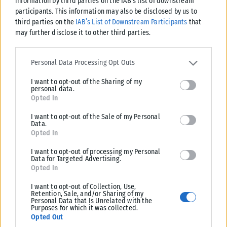
information by third parties on the IAB’s list of downstream
ΑΘΛΗΤΙΚΆ
participants. This information may also be disclosed by us to
third parties on the
IAB’s List of Downstream Participants
that
Άρης: Ένα μήνα εκτός δράσης ο Κουαμέ
may further disclose it to other third parties.
Άσχημα νέα για τον Άρη, καθώς ο Κριστιάν Κουαμέ υπέστη θλάση
δευτέρου βαθμού στους οπίσθιους μηριαίους και θα μείνει εκτός...
Please note that this website/app uses one or more Google
services and may gather and store information including but not
Personal Data Processing Opt Outs
ΑΝΑΡΤΉΘΗΚΕ ΑΠΌ
KARFITSANEWS
06/08/2026
limited to your visit or usage behaviour. You may click to grant or
I want to opt-out of the Sharing of my
deny consent to Google and its third-party tags to use your data
personal data.
for below specified purposes in below Google consent section.
Opted In
I want to opt-out of the Sale of my Personal
Data.
Opted In
I want to opt-out of processing my Personal
Data for Targeted Advertising.
Opted In
I want to opt-out of Collection, Use,
Retention, Sale, and/or Sharing of my
Personal Data that Is Unrelated with the
Purposes for which it was collected.
Opted Out