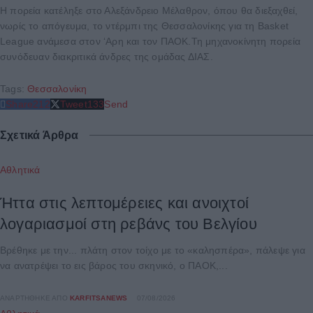
Η πορεία κατέληξε στο Αλεξάνδρειο Μέλαθρον, όπου θα διεξαχθεί,
νωρίς το απόγευμα, το ντέρμπι της Θεσσαλονίκης για τη Basket
League ανάμεσα στον ‘Αρη και τον ΠΑΟΚ.Τη μηχανοκίνητη πορεία
συνόδευαν διακριτικά άνδρες της ομάδας ΔΙΑΣ.
Tags:
Θεσσαλονίκη
Share
212
Tweet
133
Send
Σχετικά Άρθρα
Αθλητικά
Ήττα στις λεπτομέρειες και ανοιχτοί
λογαριασμοί στη ρεβάνς του Βελγίου
Βρέθηκε με την... πλάτη στον τοίχο με το «καλησπέρα», πάλεψε για
να ανατρέψει το εις βάρος του σκηνικό, ο ΠΑΟΚ,...
ΑΝΑΡΤΉΘΗΚΕ ΑΠΌ
KARFITSANEWS
07/08/2026