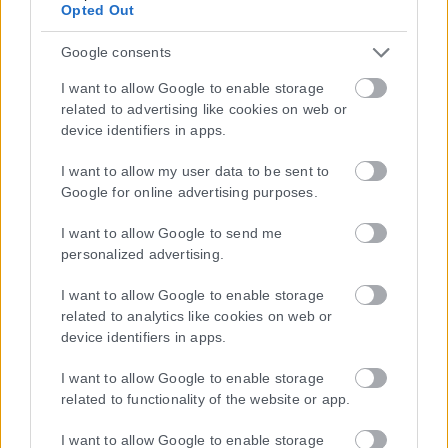
Opted Out
Google consents
I want to allow Google to enable storage
related to advertising like cookies on web or
device identifiers in apps.
Η εταιρεία με την επωνυμία “POLITICAL MEDIA GROUP A.E.” και κατ’
επέκταση η ιστοσελίδα που κατέχει αυτή “www.karfitsa.gr”
I want to allow my user data to be sent to
συμμορφώνονται με τη Σύσταση (ΕΕ) 2018/334 της Επιτροπής της
Google for online advertising purposes.
1ης Μαρτίου 2018 σχετικά με τα μέτρα για την αποτελεσματική
αντιμετώπιση του παράνομου περιεχομένου στο διαδίκτυο (L 63).
I want to allow Google to send me
personalized advertising.
I want to allow Google to enable storage
Μοναδικός αριθμός Μ.Η.Τ. 262048
related to analytics like cookies on web or
device identifiers in apps.
ΤΑ ΠΡΩΤΟΣΕΛΙΔΑ ΣΗΜΕΡΑ
I want to allow Google to enable storage
related to functionality of the website or app.
I want to allow Google to enable storage