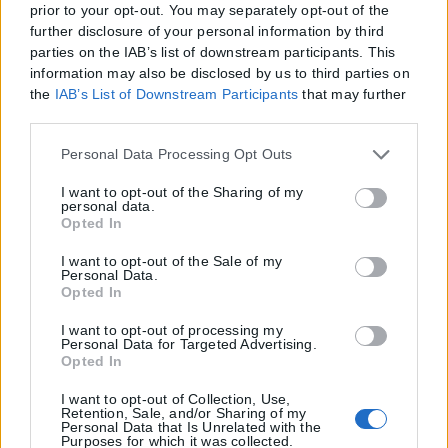
prior to your opt-out. You may separately opt-out of the
further disclosure of your personal information by third
parties on the IAB’s list of downstream participants. This
information may also be disclosed by us to third parties on
the
IAB’s List of Downstream Participants
that may further
disclose it to other third parties.
Please note that this website/app uses one or more Google
Personal Data Processing Opt Outs
services and may gather and store information including
but not limited to your visit or usage behaviour. You may
I want to opt-out of the Sharing of my
personal data.
click to grant or deny consent to Google and its third-party
Opted In
tags to use your data for below specified purposes in below
Google consent section.
I want to opt-out of the Sale of my
Personal Data.
Opted In
I want to opt-out of processing my
Personal Data for Targeted Advertising.
Opted In
I want to opt-out of Collection, Use,
Retention, Sale, and/or Sharing of my
Personal Data that Is Unrelated with the
Purposes for which it was collected.