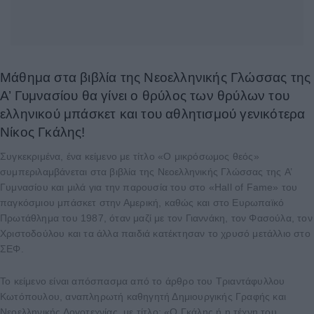
Μάθημα στα βιβλία της Νεοελληνικής Γλώσσας της
A’ Γυμνασίου θα γίνει ο θρύλος των θρύλων του
ελληνικού μπάσκετ και του αθλητισμού γενικότερα
Νίκος Γκάλης!
Συγκεκριμένα, ένα κείμενο με τίτλο «Ο μικρόσωμος θεός»
συμπεριλαμβάνεται στα βιβλία της Νεοελληνικής Γλώσσας της A’
Γυμνασίου και μιλά για την παρουσία του στο «Hall of Fame» του
παγκόσμιου μπάσκετ στην Αμερική, καθώς και στο Ευρωπαϊκό
Πρωτάθλημα του 1987, όταν μαζί με τον Γιαννάκη, τον Φασούλα, τον
Χριστοδούλου και τα άλλα παιδιά κατέκτησαν το χρυσό μετάλλιο στο
ΣΕΦ.
Το κείμενο είναι απόσπασμα από το άρθρο του Τριαντάφυλλου
Κωτόπουλου, αναπληρωτή καθηγητή Δημιουργικής Γραφής και
Νεοελληνικής Λογοτεχνίας, με τίτλο: «Ο Γκάλης ή η τέχνη του