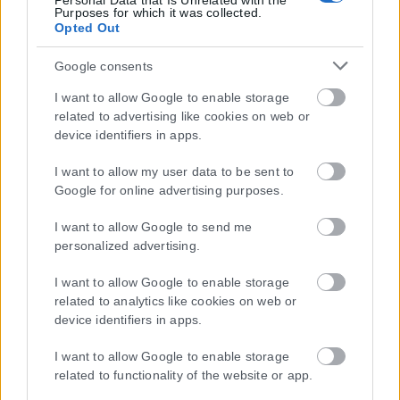
Personal Data that Is Unrelated with the
Purposes for which it was collected.
Opted Out
Google consents
I want to allow Google to enable storage
related to advertising like cookies on web or
device identifiers in apps.
Η εταιρεία με την επωνυμία “POLITICAL MEDIA GROUP A.E.” και κατ’
I want to allow my user data to be sent to
επέκταση η ιστοσελίδα που κατέχει αυτή “www.karfitsa.gr”
Google for online advertising purposes.
συμμορφώνονται με τη Σύσταση (ΕΕ) 2018/334 της Επιτροπής της
1ης Μαρτίου 2018 σχετικά με τα μέτρα για την αποτελεσματική
I want to allow Google to send me
αντιμετώπιση του παράνομου περιεχομένου στο διαδίκτυο (L 63).
personalized advertising.
I want to allow Google to enable storage
related to analytics like cookies on web or
Μοναδικός αριθμός Μ.Η.Τ. 262048
device identifiers in apps.
ΤΑ ΠΡΩΤΟΣΕΛΙΔΑ ΣΗΜΕΡΑ
I want to allow Google to enable storage
related to functionality of the website or app.