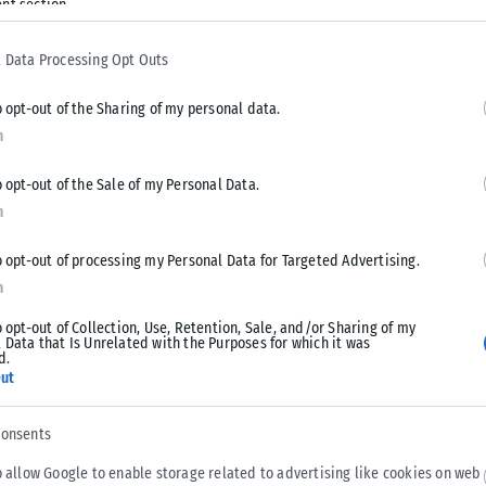
nt section.
και Ταϊρίς Μάξεϊ με τους Σίξερς να ανεβάζουν σημαντικά τις
 Data Processing Opt Outs
o opt-out of the Sharing of my personal data.
n
o opt-out of the Sale of my Personal Data.
n
Tweet
Send
o opt-out of processing my Personal Data for Targeted Advertising.
n
o opt-out of Collection, Use, Retention, Sale, and/or Sharing of my
 Data that Is Unrelated with the Purposes for which it was
d.
ut
consents
o allow Google to enable storage related to advertising like cookies on web