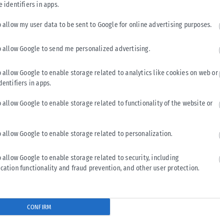
e identifiers in apps.
o allow my user data to be sent to Google for online advertising purposes.
o allow Google to send me personalized advertising.
ΑΘΛΗΤΙΚΆ
o allow Google to enable storage related to analytics like cookies on web or
Ενδιαφέρον της «Γαλατά» για τον Κωνσταντέλια
dentifiers in apps.
Πρόταση για τον δανεισμό του Γιάννη Κωνσταντέλια με οψιόν
o allow Google to enable storage related to functionality of the website or
αγοράς φέρεται να κατέθεσε η Γαλατάσαραϊ στον ΠΑΟΚ,
σύμφωνα με τουρκικά...
ΑΝΑΡΤΉΘΗΚΕ ΑΠΌ
KARFITSANEWS
07/08/2026
o allow Google to enable storage related to personalization.
o allow Google to enable storage related to security, including
cation functionality and fraud prevention, and other user protection.
CONFIRM