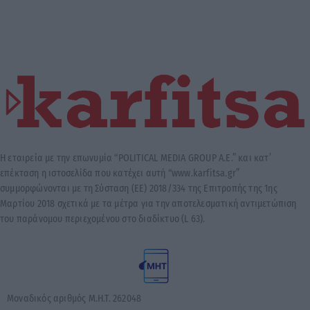
Η εταιρεία με την επωνυμία “POLITICAL MEDIA GROUP A.E.” και κατ’
επέκταση η ιστοσελίδα που κατέχει αυτή “www.karfitsa.gr”
συμμορφώνονται με τη Σύσταση (ΕΕ) 2018/334 της Επιτροπής της 1ης
Μαρτίου 2018 σχετικά με τα μέτρα για την αποτελεσματική αντιμετώπιση
του παράνομου περιεχομένου στο διαδίκτυο (L 63).
Μοναδικός αριθμός Μ.Η.Τ. 262048