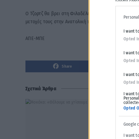
Google conse
Ο Τζορτζ θα βρει στη Φιλαδέλφεια τους Τζοέλ Εμπίιντ 
Personal
μετοχές τους στην Ανατολική περιφέρεια.
I want t
ΑΠΕ-ΜΠΕ
Opted I
I want t
Opted I
Share
I want t
Opted I
Σχετικά Άρθρα
I want t
Personal
collecte
Opted O
Google 
I want t