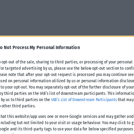
o Not Process My Personal Information
o opt-out of the sale, sharing to third parties, or processing of your personal
for targeted advertising by us, please use the below opt-out section to conf
lease note that after your opt-out request is processed you may continue see
sed on personal information utilized by us or personal information disclose
καριέρα του ο Πολ Τζορτζ!
 to your opt-out. You may separately opt-out of the further disclosure of you
by third parties on the IAB’s list of downstream participants. This informati
 Βονιαρόφσκι, ο 34χρονος φόργουορντ θα υπογράψει
 by us to third parties on the
IAB’s List of Downstream Participants
that may 
o other third parties.
ίξερς.
that this website/app uses one or more Google services and may gather and
ncluding but not limited to your visit or usage behaviour. You may click to 
τους, 5,2 ριμπάουντ και 3,5 ασίστ πέρυσι με τους Κλίπερς ενώ
oogle and its third-party tags to use your data for below specified purposes
, σε τρίποντα (41,3%) και σε ελεύθερες βολές (90,7%).