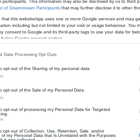
participants. This information may also be disclosed by us to third p
ist of Downstream Participants
that may further disclose it to other thi
 that this website/app uses one or more Google services and may g
οδο, ξεκινώντας με ένα σερί 6-0 που ανέβασε τη διαφορά στο 97-69,
ation including but not limited to your visit or usage behaviour. You m
ny consent to Google and its third-party tags to use your data for bel
ότερο που έχουν επιτρέψει οι Μπακς τη φετινή σεζόν και μόλις η π
 below Google consent section.
l Data Processing Opt Outs
 σε μία εβδομάδα, «σκουπίζοντας» τη σειρά των δύο αγώνων της κα
to opt-out of the Sharing of my personal data.
ηκαν τα εξής αποτελέσματα:
In
to opt-out of the Sale of my Personal Data.
In
to opt-out of processing my Personal Data for Targeted
sing.
In
to opt-out of Collection, Use, Retention, Sale, and/or
 of my Personal Data that Is Unrelated with the Purposes
h it was collected.