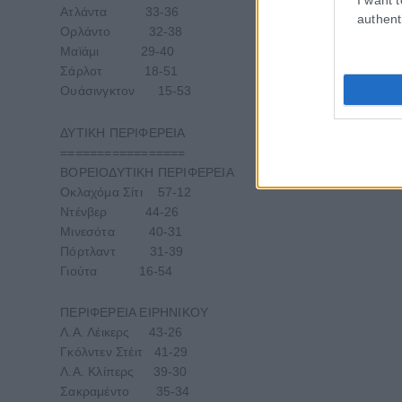
Ατλάντα 33-36
authent
Ορλάντο 32-38
Μαϊάμι 29-40
Σάρλοτ 18-51
Ουάσινγκτον 15-53
ΔΥΤΙΚΗ ΠΕΡΙΦΕΡΕΙΑ
=================
ΒΟΡΕΙΟΔΥΤΙΚΗ ΠΕΡΙΦΕΡΕΙΑ
Οκλαχόμα Σίτι 57-12
Ντένβερ 44-26
Μινεσότα 40-31
Πόρτλαντ 31-39
Γιούτα 16-54
ΠΕΡΙΦΕΡΕΙΑ ΕΙΡΗΝΙΚΟΥ
Λ.Α. Λέικερς 43-26
Γκόλντεν Στέιτ 41-29
Λ.Α. Κλίπερς 39-30
Σακραμέντο 35-34