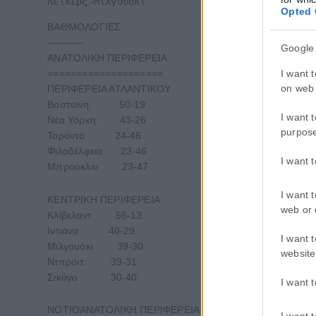
Λέικερς-Μιλγουόκι            89-118
Opted 
ΒΑΘΜΟΛΟΓΙΕΣ
———–
Google
ΑΝΑΤΟΛΙΚΗ ΠΕΡΙΦΕΡΕΙΑ
I want 
====================
on web 
ΠΕΡΙΦΕΡΕΙΑ ΑΤΛΑΝΤΙΚΟΥ
Βοστώνη 50-19
I want 
Νέα Υόρκη 43-26
purpos
Τορόντο 24-46
Φιλαδέλφεια 23-46
I want 
Μπρούκλιν 23-47
I want 
ΚΕΝΤΡΙΚΗ ΠΕΡΙΦΕΡΕΙΑ
web or 
Κλίβελαντ 56-13
Ιντιάνα 40-29
I want 
Μιλγουόκι 39-30
website
Ντιτρόιτ 39-31
Σικάγο 30-40
I want 
ΝΟΤΙΟΑΝΑΤΟΛΙΚΗ ΠΕΡΙΦΕΡΕΙΑ
I want 