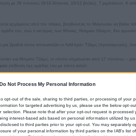
ρηση με 28 πόντους (9/15 δίποντα, 10/12 βολές), 7 ριμπάουντ, 4 ασί
ποντα ερχόμενος από τον πάγκο, βοηθώντας το Μιλγουόκι να βάλει τέ
ην ομάδα του, ενώ ο αστέρας των Μπακς, Ντάμιαν Λίλαρντ, δεν αγων
 σε μια βραδιά όπου απουσίαζαν οι ΛεΜπρόν Τζέιμς (προσαγωγός), Λο
ονέκτ και Μπρόνι Τζέιμς, οι οποίοι σημείωσαν από 17 πόντους – ρεκ
υφαία επίδοση της ομάδας του με πέντε ασίστ.
άδισμα σε κανένα σημείο του αγώνα και φτάνοντας τη διαφορά έως κα
Do Not Process My Personal Information
ντας το σκορ στο 30-14 μετά από ένα λέι-απ του Κούζμα.
to opt-out of the sale, sharing to third parties, or processing of your 
μιχρόνου, με τον Μαρκίφ Μόρις να σημειώνει επτά πόντους στη δεύτε
nformation for targeted advertising by us, please use the below opt-out
r selection. Please note that after your opt-out request is processed
υς, έχοντας ευστοχήσει σε τέσσερα τρίποντα. Ο Αντετοκούνμπο είχε 
eing interest-based ads based on personal information utilized by us
disclosed to third parties prior to your opt-out. You may separately o
losure of your personal information by third parties on the IAB’s list o
τη γραμμή των ελευθέρων βολών, όπου είχαν 13/15, ενώ οι Λέικερς ε