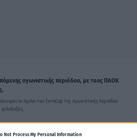
 επόμενης αγωνιστικής περιόδου, με τους ΠΑΟΚ
ς.
έκυψαν οι όμιλοι του EuroCup της αγωνιστικής περιόδου
 φιλοδοξίες.
κό και την Μπαχτσεσεχίρ, σε ένα αρκετά απαιτητικό γκρουπ,
o Not Process My Personal Information