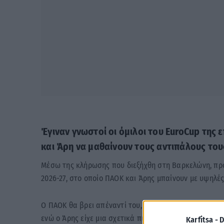
Έγιναν γνωστοί οι όμιλοι του EuroCup της
και Άρη να μαθαίνουν τους αντιπάλους του
Μέσω της κλήρωσης που διεξήχθη στη Βαρκελώνη, προ
2026-27, στο οποίο ΠΑΟΚ και Άρης μπαίνουν με υψηλές
Ο ΠΑΟΚ θα βρει απέναντί του, μεταξύ άλλων, τη Μονα
ενώ ο Άρης είχε μια σχετικά πιο βατή κλήρωση.
Karfitsa -
D