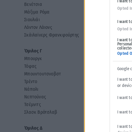
I want t
Βενέτσια
Opted I
Μάξιμα Ρόμα
Σιουλιάι
I want t
Λόντον Λάιονς
Opted I
Σκάιλαϊνερς Φρανκφούρτης
I want t
Personal
collecte
Όμιλος Γ
Opted O
Μπουργκ
Τόφας
Google 
Μπουντουτσνοβστ
I want t
Τρέντο
or devic
Νάπολι
Νεπτούνας
I want t
Τσέμνιτς
Σλασκ Βρότσλαβ
I want t
I want t
Όμιλος Δ