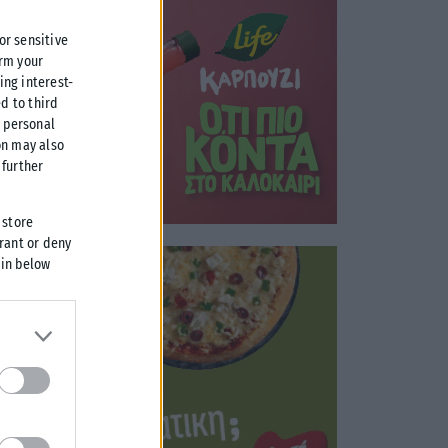
 or sensitive
irm your
ing interest-
d to third
r personal
on may also
further
 store
grant or deny
 in below