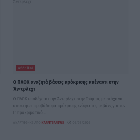
ΑΘΛΗΤΙΚΆ
Ο ΠΑΟΚ αναζητά βάσεις πρόκρισης απέναντι στην
Άντερλεχτ
Ο ΠΑΟΚ υποδέχεται την Άντερλεχτ στην Τούμπα, με στόχο να
αποκτήσει προβάδισμα πρόκρισης ενόψει της ρεβάνς για τον
Γ' προκριματικό...
ΑΝΑΡΤΉΘΗΚΕ ΑΠΌ
KARFITSANEWS
06/08/2026