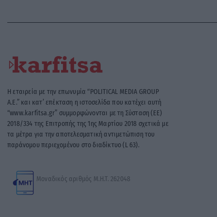
Η εταιρεία με την επωνυμία “POLITICAL MEDIA GROUP
A.E.” και κατ’ επέκταση η ιστοσελίδα που κατέχει αυτή
“www.karfitsa.gr” συμμορφώνονται με τη Σύσταση (ΕΕ)
2018/334 της Επιτροπής της 1ης Μαρτίου 2018 σχετικά με
τα μέτρα για την αποτελεσματική αντιμετώπιση του
παράνομου περιεχομένου στο διαδίκτυο (L 63).
Μοναδικός αριθμός Μ.Η.Τ. 262048