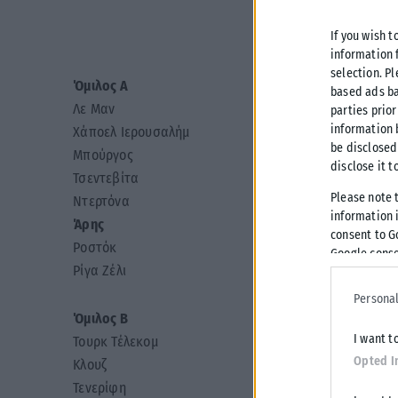
If you wish t
Δείτε αναλ
information 
selection. P
Όμιλος A
based ads ba
Λε Μαν
parties prior
information 
Χάποελ Ιερουσαλήμ
be disclosed
Μπούργος
disclose it t
Τσεντεβίτα
Please note 
Ντερτόνα
information i
Άρης
consent to G
Ροστόκ
Google conse
Ρίγα Ζέλι
Personal
Όμιλος Β
I want t
Τουρκ Τέλεκομ
Opted I
Κλουζ
Τενερίφη