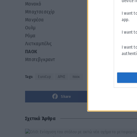
device i
Μονακό
Μπαχτσεσεχίρ
I want t
Μανρέσα
app.
Ουλμ
I want t
Ρόμα
Λιετκαμπέλις
I want t
ΠΑΟΚ
authenti
Μποτεβγκραντ
Tags:
EuroCup
ΑΡΗΣ
παοκ
Share
Σχετικά Άρθρα