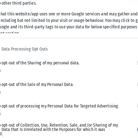
o other third parties.
Παρασκευής τον αντίπαλο του στην
that this website/app uses one or more Google services and may gather and
ncluding but not limited to your visit or usage behaviour. You may click to 
στη Νιόν για τους «16» του Europa
oogle and its third-party tags to use your data for below specified purposes
nt section.
 Data Processing Opt Outs
o opt-out of the Sharing of my personal data.
n
o opt-out of the Sale of my Personal Data.
n
o opt-out of processing my Personal Data for Targeted Advertising.
n
o opt-out of Collection, Use, Retention, Sale, and/or Sharing of my
 Data that Is Unrelated with the Purposes for which it was
d.