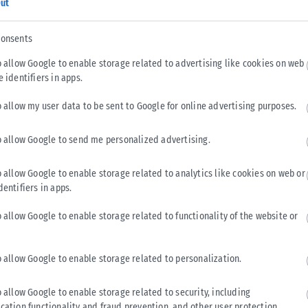
ut
consents
o allow Google to enable storage related to advertising like cookies on web
e identifiers in apps.
 κληρωθούν μεταξύ τους ομάδες από την ίδια χώρα και ως
o allow my user data to be sent to Google for online advertising purposes.
ον ΠΑΟΚ.
o allow Google to send me personalized advertising.
Άστον Βίλα, Φιορεντίνα, Φενέρμπαχτσε
o allow Google to enable storage related to analytics like cookies on web or
dentifiers in apps.
ο Ζάγκρεμπ, Άγιαξ, Στουρμ Γκρατς, Ουνιόν Σεν Ζιλουάζ,
o allow Google to enable storage related to functionality of the website or
o allow Google to enable storage related to personalization.
o allow Google to enable storage related to security, including
Tweet
Send
cation functionality and fraud prevention, and other user protection.