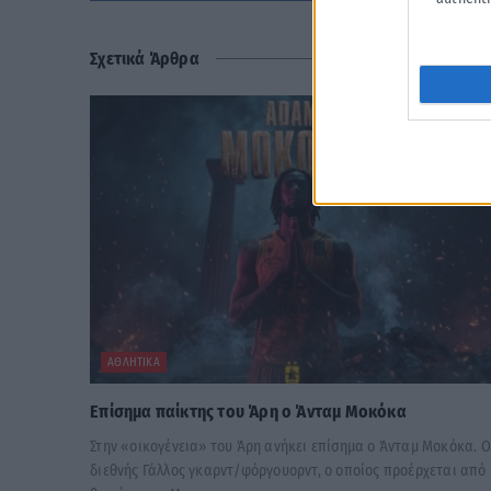
Σχετικά Άρθρα
ΑΘΛΗΤΙΚΆ
Επίσημα παίκτης του Άρη ο Άνταμ Μοκόκα
Στην «οικογένεια» του Άρη ανήκει επίσημα ο Άνταμ Μοκόκα. Ο
διεθνής Γάλλος γκαρντ/φόργουορντ, ο οποίος προέρχεται από