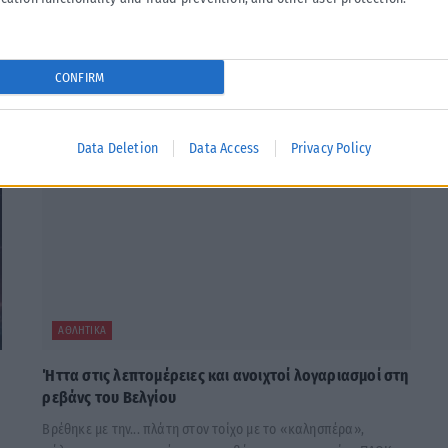
CONFIRM
Data Deletion
Data Access
Privacy Policy
ΑΘΛΗΤΙΚΆ
Ήττα στις λεπτομέρειες και ανοιχτοί λογαριασμοί στη
ρεβάνς του Βελγίου
Βρέθηκε με την... πλάτη στον τοίχο με το «καλησπέρα»,