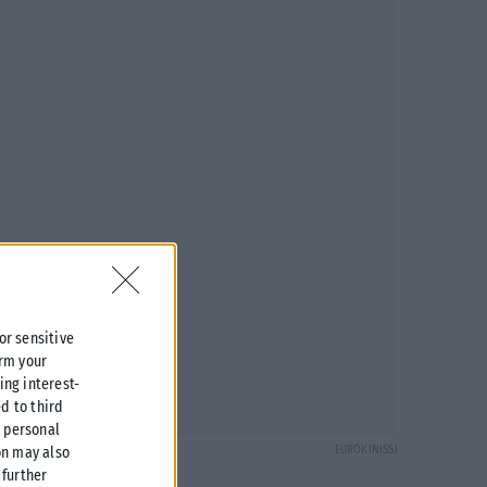
 or sensitive
irm your
ing interest-
d to third
r personal
EUROKINISSI
on may also
further