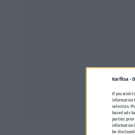
Karfitsa -
D
If you wish t
information 
selection. P
based ads ba
parties prior
information 
be disclosed