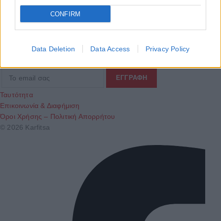
Τα
πρωτοσέλιδα
των
εφημερίδων
CONFIRM
ΕΝΗΜΕΡΩΣΟΥ ΠΡΩΤΟΣ
Data Deletion
Data Access
Privacy Policy
Εγγραφή στο Newsletter
Ταυτότητα
Επικοινωνία & Διαφήμιση
Όροι Χρήσης – Πολιτική Απορρήτου
© 2026 Karfitsa