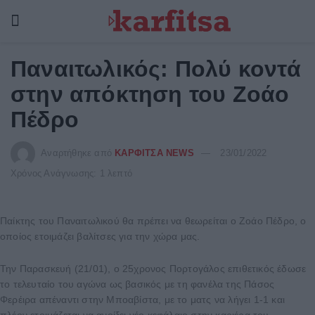
Παναιτωλικός: Πολύ κοντά
στην απόκτηση του Ζοάο
Πέδρο
Αναρτήθηκε από
ΚΑΡΦΙΤΣΑ NEWS
23/01/2022
Χρόνος Ανάγνωσης: 1 λεπτό
Παίκτης του Παναιτωλικού θα πρέπει να θεωρείται ο Ζοάο Πέδρο, ο
οποίος ετοιμάζει βαλίτσες για την χώρα μας.
Την Παρασκευή (21/01), ο 25χρονος Πορτογάλος επιθετικός έδωσε
το τελευταίο του αγώνα ως βασικός με τη φανέλα της Πάσος
Φερέιρα απέναντι στην Μποαβίστα, με το ματς να λήγει 1-1 και