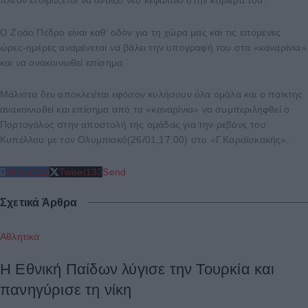
πλέον ετοιμάζεται να ανοίξει νέο κεφάλαιο στην καριέρα του.
Ο Ζοάο Πέδρο είναι καθ’ οδόν για τη χώρα μας και τις επόμενες
ώρες-ημέρες αναμένεται να βάλει την υπογραφή του στα «καναρίνια»
και να ανακοινωθεί επίσημα.
Μάλιστα δεν αποκλειέται εφόσον κυλήσουν όλα ομάλα και ο παίκτης
ανακοινωθεί και επίσημα από τα «καναρίνια» να συμπεριληφθεί ο
Πορτογάλος στην αποστολή της ομάδας για την ρεβάνς του
Κυπέλλου με τον Ολυμπιακό(26/01,17.00) στο «Γ.Καραϊσκακής».
Share
212
Tweet
133
Send
Σχετικά Άρθρα
Αθλητικά
Η Εθνική Παίδων λύγισε την Τουρκία και
πανηγύρισε τη νίκη