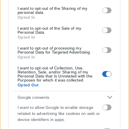
services and may gather and store information including
but not limited to your visit or usage behaviour. You may
I want to opt-out of the Sharing of my
personal data.
click to grant or deny consent to Google and its third-party
Opted In
tags to use your data for below specified purposes in below
Google consent section.
I want to opt-out of the Sale of my
Personal Data.
Opted In
I want to opt-out of processing my
Personal Data for Targeted Advertising.
Opted In
I want to opt-out of Collection, Use,
Retention, Sale, and/or Sharing of my
Η εταιρεία με την επωνυμία “POLITICAL MEDIA GROUP A.E.” και κατ’
Personal Data that Is Unrelated with the
επέκταση η ιστοσελίδα που κατέχει αυτή “www.karfitsa.gr”
Purposes for which it was collected.
Opted Out
συμμορφώνονται με τη Σύσταση (ΕΕ) 2018/334 της Επιτροπής της
1ης Μαρτίου 2018 σχετικά με τα μέτρα για την αποτελεσματική
Google consents
αντιμετώπιση του παράνομου περιεχομένου στο διαδίκτυο (L 63).
I want to allow Google to enable storage
related to advertising like cookies on web or
device identifiers in apps.
Μοναδικός αριθμός Μ.Η.Τ. 262048