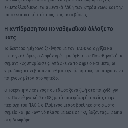
εκμεταλλευόμενοι τα αμυντικά λάθη των «πράσινων» και την
αποτελεσματικότητά τους στις μεταβάσεις.
Η αντίδραση του Παναθηναϊκού άλλαξε το
ματς
Το δεύτερο ημίχρονο ξεκίνησε με τον ΠΑΟΚ να αγγίζει και
τρίτο γκολ, όμως ο Λαφόν κράτησε όρθιο τον Παναθηναϊκό με
σημαντικές επεμβάσεις. Από εκείνο το σημείο και μετά, οι
γηπεδούχοι ανέβασαν αισθητά την πίεσή τους και άρχισαν να
παίρνουν μέτρα στο γήπεδο.
Ο Τσέριν ήταν εκείνος που έδωσε ξανά ζωή στο παιχνίδι για
τον Παναθηναϊκό. Στο 68’, μετά από φάση διαρκείας στην
περιοχή του ΠΑΟΚ, ο Σλοβένος μέσος βρέθηκε στο σωστό
σημείο και με κοντινό πλασέ μείωσε σε 1-2, βάζοντας… φωτιά
στη Λεωφόρο.