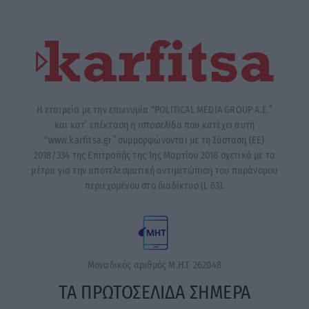
Η εταιρεία με την επωνυμία “POLITICAL MEDIA GROUP A.E.”
και κατ’ επέκταση η ιστοσελίδα που κατέχει αυτή
“www.karfitsa.gr” συμμορφώνονται με τη Σύσταση (ΕΕ)
2018/334 της Επιτροπής της 1ης Μαρτίου 2018 σχετικά με τα
μέτρα για την αποτελεσματική αντιμετώπιση του παράνομου
περιεχομένου στο διαδίκτυο (L 63).
Μοναδικός αριθμός Μ.Η.Τ. 262048
ΤΑ ΠΡΩΤΟΣΕΛΙΔΑ ΣΗΜΕΡΑ