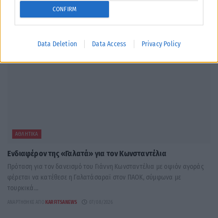
CONFIRM
Data Deletion
Data Access
Privacy Policy
ΑΘΛΗΤΙΚΆ
Ενδιαφέρον της «Γαλατά» για τον Κωνσταντέλια
Πρόταση για τον δανεισμό του Γιάννη Κωνσταντέλια με οψιόν αγοράς
φέρεται να κατέθεσε η Γαλατάσαραϊ στον ΠΑΟΚ, σύμφωνα με
τουρκικά...
ΑΝΑΡΤΉΘΗΚΕ ΑΠΌ
KARFITSANEWS
07/08/2026