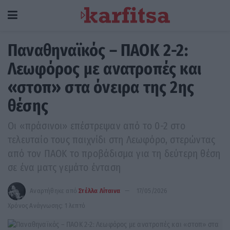
Παναθηναϊκός – ΠΑΟΚ 2-2:
Λεωφόρος με ανατροπές και
«στοπ» στα όνειρα της 2ης
θέσης
Οι «πράσινοι» επέστρεψαν από το 0-2 στο
τελευταίο τους παιχνίδι στη Λεωφόρο, στερώντας
από τον ΠΑΟΚ το προβάδισμα για τη δεύτερη θέση
σε ένα ματς γεμάτο ένταση
Αναρτήθηκε από
Στέλλα Λίταινα
17/05/2026
Χρόνος Ανάγνωσης: 1 λεπτό