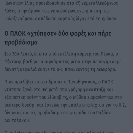
Κωνσταντέλιας προειδοποίησε στο 17’, εκμεταλλευόμενος
λάθος στην άμυνα των γηπεδούχων, ενώ η πίεση των
φιλοξενούμενων απέδωσε καρπούς λίγο μετά το ημίωρο.
Ο ΠΑΟΚ «χτύπησε» δύο φορές και πήρε
προβάδισμα
Στο 30ό λεπτό, έπειτα από εκτέλεση κόρνερ του Πέλκα, ο
Οζντόεφ βρέθηκε αμαρκάριστος μέσα στην περιοχή και με
δυνατή κεφαλιά έκανε το 0-1, παγώνοντας τη Λεωφόρο.
Πριν προλάβει να αντιδράσει ο Παναθηναϊκός, ο ΠΑΟΚ
χτύπησε ξανά. Στο 34’, μετά από γρήγορη ανάπτυξη και
εξαιρετική ασίστ του Ζίβκοβιτς, ο Μύθου εμφανίστηκε στο
δεύτερο δοκάρι και έστειλε την μπάλα στα δίχτυα για το 0-2,
δίνοντας σαφές προβάδισμα στην ομάδα του Ραζβάν
Λουτσέσκου.
Οι φιλοξενούμενοι έδειχναν να έχουν τον πλήρη έλεγχο,