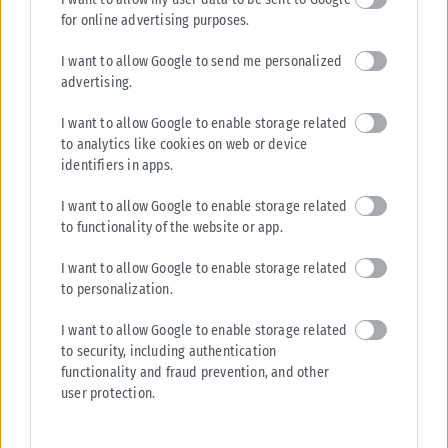
for online advertising purposes.
I want to allow Google to send me personalized
advertising.
I want to allow Google to enable storage related
to analytics like cookies on web or device
identifiers in apps.
I want to allow Google to enable storage related
to functionality of the website or app.
I want to allow Google to enable storage related
to personalization.
ΑΘΛΗΤΙΚΆ
I want to allow Google to enable storage related
Μοκόκα: «Θέλουμε να χτίσουμε κάτι μεγάλο στον Άρη»
to security, including authentication
Τις πρώτες του δηλώσεις ως παίκτης του Άρη έκανε ο Άνταμ Μοκόκα, ο
functionality and fraud prevention, and other
οποίος αναφέρθηκε στη νέα διετία συνεργασίας του...
user protection.
ΑΝΑΡΤΉΘΗΚΕ ΑΠΌ
KARFITSANEWS
07/08/2026