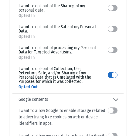
I want to opt-out of the Sharing of my
deny consent to Google and its third-party tags to use your data
Στις καθυστερήσεις υπήρξαν έντονες διαμαρτυρίες των
personal data.
for below specified purposes in below Google consent section.
Opted In
φιλοξενούμενων για πιθανό πέναλτι σε φάση με τον
Γερεμέγεφ και τον Καλάμπρια, ωστόσο ο διαιτητής έδειξε
I want to opt-out of the Sale of my Personal
Data.
συνέχεια στο παιχνίδι.
Opted In
Το τελικό 2-2 άφησε διαφορετικά συναισθήματα στις δύο
I want to opt-out of processing my Personal
Data for Targeted Advertising.
πλευρές: ο Παναθηναϊκός κράτησε την αντίδραση και το
Opted In
χειροκρότημα του κόσμου του στην ιστορική βραδιά της
Λεωφόρου, ενώ ο ΠΑΟΚ είδε τις ελπίδες για τη δεύτερη θέση
I want to opt-out of Collection, Use,
Retention, Sale, and/or Sharing of my
να σβήνουν μέσα από τα χέρια του.
Personal Data that Is Unrelated with the
Purposes for which it was collected.
Opted Out
Tags:
Super League
ΠΑΝΑΘΗΝΑΙΚΟΣ
παοκ
Ποδόσφαιρο
Google consents
I want to allow Google to enable storage related
to advertising like cookies on web or device
identifiers in apps.
Σχετικά Άρθρα
I want to allow my user data to be sent to Google