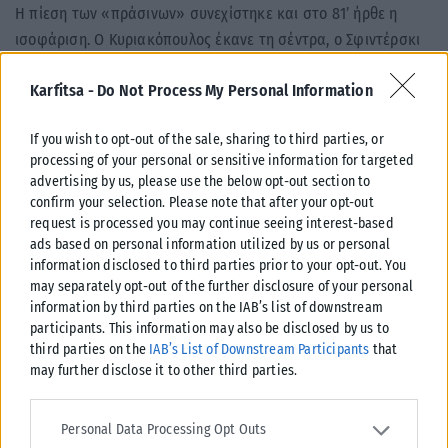
Η πίεση των «πράσινων» συνεχίστηκε και στο 81’ ήρθε η
ισοφάριση. Ο Κυριακόπουλος έκανε τη σέντρα, ο Σφιντέρσκι
πήρε την κεφαλιά, ο Παβλένκα απέκρουσε προσωρινά, όμως
Karfitsa -
Do Not Process My Personal Information
ο Ταμπόρδα πήρε το «ριμπάουντ» και διαμόρφωσε το τελικό
2-2 μέσα σε αποθέωση.
If you wish to opt-out of the sale, sharing to third parties, or
processing of your personal or sensitive information for targeted
Ακυρωμένο γκολ, ένταση και δραματικό
advertising by us, please use the below opt-out section to
φινάλε
confirm your selection. Please note that after your opt-out
request is processed you may continue seeing interest-based
Ο ΠΑΟΚ είχε τη δική του μεγάλη στιγμή στο 72’, όταν ο
ads based on personal information utilized by us or personal
Κωνσταντέλιας έστειλε την μπάλα στα δίχτυα σε αντεπίθεση,
information disclosed to third parties prior to your opt-out. You
may separately opt-out of the further disclosure of your personal
όμως έπειτα από παρέμβαση του VAR το γκολ ακυρώθηκε για
information by third parties on the IAB’s list of downstream
επιθετικό φάουλ στην αρχή της φάσης.
participants. This information may also be disclosed by us to
third parties on the
IAB’s List of Downstream Participants
that
Στα τελευταία λεπτά, οι δύο ομάδες έψαξαν το νικητήριο
may further disclose it to other third parties.
γκολ. Ο Κωνσταντέλιας έχασε τεράστια ευκαιρία στο 85’, ενώ
Please note that this website/app uses one or more Google
λίγο αργότερα και ο Ιβανούσετς πλησίασε το τρίτο γκολ για
services and may gather and store information including but not
Personal Data Processing Opt Outs
τον ΠΑΟΚ.
limited to your visit or usage behaviour. You may click to grant or