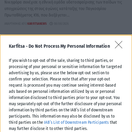
Νικηφόρα συνέχισε η εθνική ομάδα υδατοσφαίρισης των παίδων τις
υποχρεώσεις της στους αγώνες κατάταξης του Παγκοσμίου
Πρωταθλήματος Κ16, που διεξάγεται...
ΑΝΑΡΤΉΘΗΚΕ ΑΠΌ
KARFITSANEWS
08/08/2026
Karfitsa -
Do Not Process My Personal Information
If you wish to opt-out of the sale, sharing to third parties, or
processing of your personal or sensitive information for targeted
advertising by us, please use the below opt-out section to
confirm your selection. Please note that after your opt-out
request is processed you may continue seeing interest-based
ads based on personal information utilized by us or personal
information disclosed to third parties prior to your opt-out. You
may separately opt-out of the further disclosure of your personal
information by third parties on the IAB’s list of downstream
ΑΘΛΗΤΙΚΆ
participants. This information may also be disclosed by us to
third parties on the
IAB’s List of Downstream Participants
that
Βαρύ πένθος για τον Λιονέλ Μέσι – Πέθανε ο πατέρας του
may further disclose it to other third parties.