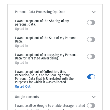
Χόρχε
Please note that this website/app uses one or more Google
Ο Χόρχε Μέσι, πατέρας του Λιονέλ Μέσι, έφυγε από τη ζωή το βράδυ
services and may gather and store information including but not
Personal Data Processing Opt Outs
της Παρασκευής (7/8) σε κλινική στο Ροσάριο...
limited to your visit or usage behaviour. You may click to grant or
I want to opt-out of the Sharing of my
deny consent to Google and its third-party tags to use your data
ΑΝΑΡΤΉΘΗΚΕ ΑΠΌ
KARFITSANEWS
08/08/2026
personal data.
for below specified purposes in below Google consent section.
Opted In
I want to opt-out of the Sale of my Personal
Data.
Opted In
I want to opt-out of processing my Personal
Data for Targeted Advertising.
Opted In
I want to opt-out of Collection, Use,
Retention, Sale, and/or Sharing of my
Personal Data that Is Unrelated with the
Purposes for which it was collected.
Opted Out
Google consents
I want to allow Google to enable storage related