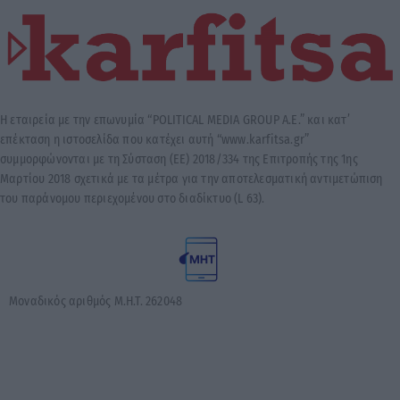
Η εταιρεία με την επωνυμία “POLITICAL MEDIA GROUP A.E.” και κατ’
επέκταση η ιστοσελίδα που κατέχει αυτή “www.karfitsa.gr”
συμμορφώνονται με τη Σύσταση (ΕΕ) 2018/334 της Επιτροπής της 1ης
Μαρτίου 2018 σχετικά με τα μέτρα για την αποτελεσματική αντιμετώπιση
του παράνομου περιεχομένου στο διαδίκτυο (L 63).
Μοναδικός αριθμός Μ.Η.Τ. 262048