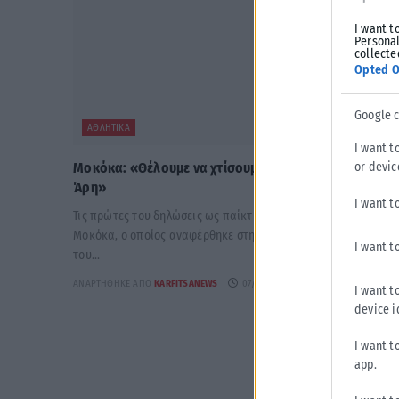
I want t
Personal
collecte
Opted O
Google 
ΑΘΛΗΤΙΚΆ
I want t
or devic
Μοκόκα: «Θέλουμε να χτίσουμε κάτι μεγάλο στον
Άρη»
I want t
Τις πρώτες του δηλώσεις ως παίκτης του Άρη έκανε ο Άνταμ
Μοκόκα, ο οποίος αναφέρθηκε στη νέα διετία συνεργασίας
I want t
του...
ΑΝΑΡΤΉΘΗΚΕ ΑΠΌ
KARFITSANEWS
07/08/2026
I want t
device i
I want t
app.