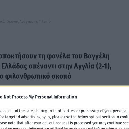
ικά
Χρόνος Ανάγνωσης: 1 λεπτό
α αποκτήσουν τη φανέλα του Βαγγέλη
 Ελλάδας απέναντι στην Αγγλία (2-1),
για φιλανθρωπικό σκοπό
ιστορίας της μέσα στο
Γουέμπλεϊ
απέναντι στην Αγγλία των
υ Nations League.
o Not Process My Personal Information
o opt-out of the sale, sharing to third parties, or processing of your personal
αν ο επιθετικός της Μπενφίκα
Βαγγέλης Παυλίδης
, ο οποίος
for targeted advertising by us, please use the below opt-out section to conf
ήριο να είναι στις καθυστερήσεις δευτερόλεπτα πριν το
lease note that after your opt-out request is processed you may continue see