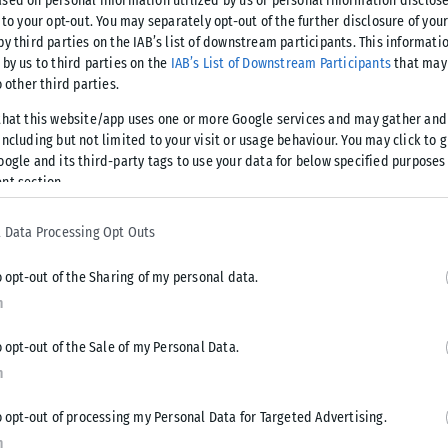
sed on personal information utilized by us or personal information disclose
 to your opt-out. You may separately opt-out of the further disclosure of you
by third parties on the IAB’s list of downstream participants. This informati
ρ έχει τεράστια συναισθηματική (και όχι μόνο) αξία και ο
 by us to third parties on the
IAB’s List of Downstream Participants
that may 
όρμας «charity idols» για φιλανθρωπικό σκοπό, ενώ μάλιστα
o other third parties.
ς διεθνείς.
that this website/app uses one or more Google services and may gather and
ncluding but not limited to your visit or usage behaviour. You may click to 
oogle and its third-party tags to use your data for below specified purposes
nt section.
 Data Processing Opt Outs
Tweet
Send
o opt-out of the Sharing of my personal data.
n
o opt-out of the Sale of my Personal Data.
n
o opt-out of processing my Personal Data for Targeted Advertising.
n