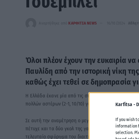
Γουέμπλεϊ
Αναρτήθηκε από
ΚΑΡΦΙΤΣΑ NEWS
16/10/2024
Αθλητ
Όλοι πλέον έχουν την ευκαιρία ν
Παυλίδη από την ιστορική νίκη της
καθώς έχει τεθεί σε δημοπρασία 
Η Ελλάδα έκανε μία από τις σπουδαιότερες νίκες της 
πολλών αστέρων (2-1, 10/10) για την 3η αγωνιστική το
Karfitsa -
D
If you wish t
Σε αυτή την αναμέτρηση ο μεγάλος πρωταγωνιστής ήτ
information 
πέτυχε και τα δύο γκολ της γαλανόλευκης, με το νικητ
selection. P
τελευταίο σφύριγμα του διαιτητή.