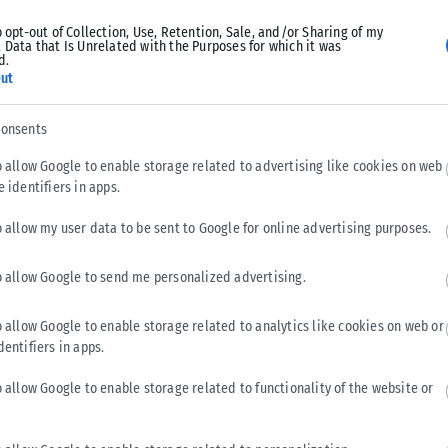
o opt-out of Collection, Use, Retention, Sale, and/or Sharing of my
 Data that Is Unrelated with the Purposes for which it was
d.
ut
consents
ΑΘΛΗΤΙΚΆ
o allow Google to enable storage related to advertising like cookies on web
e identifiers in apps.
Ενδιαφέρον της «Γαλατά» για τον Κωνσταντέλια
Πρόταση για τον δανεισμό του Γιάννη Κωνσταντέλια με οψιόν
o allow my user data to be sent to Google for online advertising purposes.
αγοράς φέρεται να κατέθεσε η Γαλατάσαραϊ στον ΠΑΟΚ,
σύμφωνα με τουρκικά...
o allow Google to send me personalized advertising.
ΑΝΑΡΤΉΘΗΚΕ ΑΠΌ
KARFITSANEWS
07/08/2026
o allow Google to enable storage related to analytics like cookies on web or
dentifiers in apps.
o allow Google to enable storage related to functionality of the website or