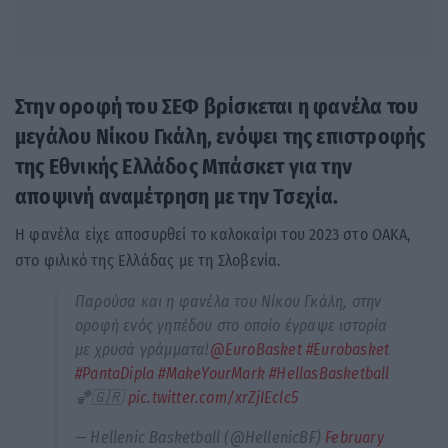
Στην οροφή του ΣΕΦ βρίσκεται η φανέλα του
μεγάλου Νίκου Γκάλη, ενόψει της επιστροφής
της Εθνικής Ελλάδος Μπάσκετ για την
αποψινή αναμέτρηση με την Τσεχία.
Η φανέλα είχε αποσυρθεί το καλοκαίρι του 2023 στο ΟΑΚΑ,
στο φιλικό της Ελλάδας με τη Σλοβενία.
Παρούσα και η φανέλα του Νίκου Γκάλη, στην
οροφή ενός γηπέδου στο οποίο έγραψε ιστορία
με χρυσά γράμματα!
@EuroBasket
#Eurobasket
#PantaDipla
#MakeYourMark
#HellasBasketball
🏀🇬🇷
pic.twitter.com/xrZjIEclc5
— Hellenic Basketball (@HellenicBF)
February