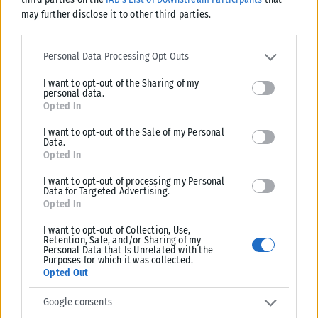
ΑΘΛΗΤΙΚΆ
may further disclose it to other third parties.
Ενδιαφέρον της «Γαλατά» για τον Κωνσταντέλια
Please note that this website/app uses one or more Google
Πρόταση για τον δανεισμό του Γιάννη Κωνσταντέλια με οψιόν αγοράς
services and may gather and store information including but not
Personal Data Processing Opt Outs
φέρεται να κατέθεσε η Γαλατάσαραϊ στον ΠΑΟΚ, σύμφωνα με
limited to your visit or usage behaviour. You may click to grant or
I want to opt-out of the Sharing of my
deny consent to Google and its third-party tags to use your data
τουρκικά...
personal data.
for below specified purposes in below Google consent section.
Opted In
ΑΝΑΡΤΉΘΗΚΕ ΑΠΌ
KARFITSANEWS
07/08/2026
I want to opt-out of the Sale of my Personal
Data.
Opted In
I want to opt-out of processing my Personal
Data for Targeted Advertising.
Opted In
I want to opt-out of Collection, Use,
Retention, Sale, and/or Sharing of my
Personal Data that Is Unrelated with the
Purposes for which it was collected.
Opted Out
Google consents