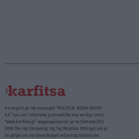
Η εταιρεία με την επωνυμία “POLITICAL MEDIA GROUP
A.E.” και κατ’ επέκταση η ιστοσελίδα που κατέχει αυτή
“www.karfitsa.gr” συμμορφώνονται με τη Σύσταση (ΕΕ)
2018/334 της Επιτροπής της 1ης Μαρτίου 2018 σχετικά με
τα μέτρα για την αποτελεσματική αντιμετώπιση του