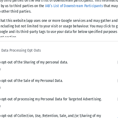
by third parties on the IAB’s list of downstream participants. This informati
opa Conference League, με αντίπαλο
 by us to third parties on the
IAB’s List of Downstream Participants
that may 
o other third parties.
that this website/app uses one or more Google services and may gather and
ς στη διάθεσή του πλην του Ζοάν Σάστρε που δούλεψε
ncluding but not limited to your visit or usage behaviour. You may click to 
oogle and its third-party tags to use your data for below specified purposes
nt section.
, ξανά, στην Τούμπα.
 Data Processing Opt Outs
o opt-out of the Sharing of my personal data.
n
Tweet
Send
o opt-out of the Sale of my Personal Data.
n
o opt-out of processing my Personal Data for Targeted Advertising.
n
o opt-out of Collection, Use, Retention, Sale, and/or Sharing of my