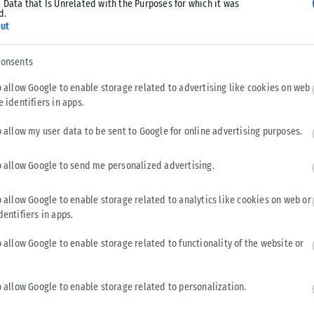
 Data that Is Unrelated with the Purposes for which it was
d.
ut
consents
o allow Google to enable storage related to advertising like cookies on web
e identifiers in apps.
o allow my user data to be sent to Google for online advertising purposes.
ΑΘΛΗΤΙΚΆ
o allow Google to send me personalized advertising.
Άρης: Ένα μήνα εκτός δράσης ο Κουαμέ
Άσχημα νέα για τον Άρη, καθώς ο Κριστιάν Κουαμέ υπέστη
o allow Google to enable storage related to analytics like cookies on web or
θλάση δευτέρου βαθμού στους οπίσθιους μηριαίους και θα
dentifiers in apps.
μείνει εκτός...
o allow Google to enable storage related to functionality of the website or
ΑΝΑΡΤΉΘΗΚΕ ΑΠΌ
KARFITSANEWS
06/08/2026
o allow Google to enable storage related to personalization.