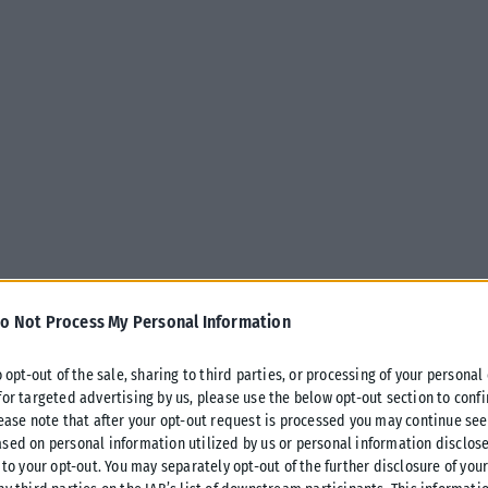
o Not Process My Personal Information
o opt-out of the sale, sharing to third parties, or processing of your personal
for targeted advertising by us, please use the below opt-out section to conf
lease note that after your opt-out request is processed you may continue see
μπας μπήκε από σήμερα στην τελική
sed on personal information utilized by us or personal information disclose
 πρώτη, εντός έδρας, αναμέτρηση για
 to your opt-out. You may separately opt-out of the further disclosure of you