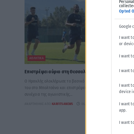
Personal
collecte
Opted O
Google 
I want t
or devic
I want t
ΑΘΛΗΤΙΚΆ
I want t
Επιστρέφει αύριο στη Θεσσαλονίκη ο Ηρακλής
Ο Ηρακλής ολοκλήρωσε το βασικό στάδιο της προετοιμασίας
I want t
του στο Μπολτσάνο και επιστρέφει στη Θεσσαλονίκη για τη
device i
συνέχεια της αγωνιστικής...
I want t
ΑΝΑΡΤΉΘΗΚΕ ΑΠΌ
KARFITSANEWS
06/08/2026
app.
I want t