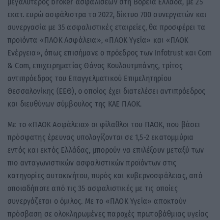
μεγαλύτερος broker ασφαλίσεων στη Βόρεια Ελλάδα, με 25
εκατ. ευρώ ασφάλιστρα το 2022, δίκτυο 700 συνεργατών και
συνεργασία με 35 ασφαλιστικές εταιρείες, θα προσφέρει τα
προϊόντα «ΠΑΟΚ Ασφάλεια», «ΠΑΟΚ Υγεία» και «ΠΑΟΚ
Ενέργεια», όπως επισήμανε ο πρόεδρος των Infotrust και Com
& Com, επιχειρηματίας Θάνος Κουλουτμπάνης, τρίτος
αντιπρόεδρος του Επαγγελματικού Επιμελητηρίου
Θεσσαλονίκης (ΕΕΘ), ο οποίος έχει διατελέσει αντιπρόεδρος
και διευθύνων σύμβουλος της ΚΑΕ ΠΑΟΚ.
Με το «ΠΑΟΚ Ασφάλεια» οι φίλαθλοι του ΠΑΟΚ, που βάσει
πρόσφατης έρευνας υπολογίζονται σε 1,5-2 εκατομμύρια
εντός και εκτός Ελλάδας, μπορούν να επιλέξουν μεταξύ των
πιο ανταγωνιστικών ασφαλιστικών προϊόντων στις
κατηγορίες αυτοκινήτου, πυρός και κυβερνοσφάλειας, από
οποιαδήποτε από τις 35 ασφαλιστικές με τις οποίες
συνεργάζεται ο όμιλος. Με το «ΠΑΟΚ Υγεία» αποκτούν
πρόσβαση σε ολοκληρωμένες παροχές πρωτοβάθμιας υγείας