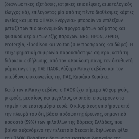
(διαγνωστικές εξετάσεις, ιατρικές επισκέψεις, αιματολογικός
έλεγχος κά), επιλέγοντας μία από τις πέντε διαθέσιμες κάρτες
υγείας και με το «ΠΑΟΚ Ενέργεια» μπορούν να επιλέξουν
μεταξύ των πιο οικονομικών προγραμμάτων ρεύματος και
φυσικού αερίου των εξής παρόχων: NRG, ΗΡΩΝ, ΖΕΝΙΘ,
Protergia, Elpedison και Volton (συν προσφορές και δώρα). Η
επιχειρηματική συμφωνία παρουσιάστηκε σήμερα, κατά τη
διάρκεια εκδήλωσης, από τον κ.Κουλουτμπάνη, τον διευθυντή
μάρκετινγκ της ΠΑΕ ΠΑΟΚ, Λάζαρο Μπαχτσεβάνο και τον
υπεύθυνο επικοινωνίας της ΠΑΕ, Κυριάκο Κυριάκο.
Κατά τον κ.Μπαχτσεβάνο, ο ΠΑΟΚ έχει σήμερα 40 χορηγούς,
μικρούς, μεσαίους και μεγάλους, οι οποίοι εισφέρουν στα
ταμεία του εκατομμύρια ευρώ. Ο κ.Κυριάκος επισήμανε από
την πλευρά του ότι, βάσει πρόσφατης έρευνας, σημαντικό
ποσοστό (59%) των φιλάθλων της Βόρειας Ελλάδας, που
βαίνει αυξανόμενο την τελευταία δεκαετία, δηλώνουν φίλοι
του ΠΑΟΚ. Πρόσθεσε δε πως τα εισιτήρια διαρκείας της