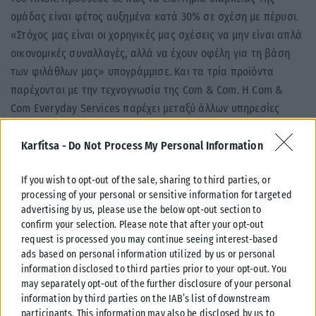
ομάδας είναι φέτος αυξημένα κατά 30% σε σχέση με πέρυσι.
«Στόχος μας είναι οι χορηγικές μας σχέσεις να μην είναι απλά
οικονομικές συναλλαγές, αλλά να έχουν οφέλη για τη βάση
των φιλάθλων μας» υπογράμμισε. Και τα τρία προϊόντα
παρέχονται με την τεχνογνωσία της Com & Com. Η Com &
Com Everyday Services παρέχει μεταξύ άλλων υπηρεσίες
ενέργειας, διατραπεζικές μεσολαβήσεις και συμβουλευτικές
υπηρεσίες ΕΣΠΑ για τον ιδιωτικό τομέα.
Karfitsa -
Do Not Process My Personal Information
πηγή ΑΠΕ ΜΠΕ
If you wish to opt-out of the sale, sharing to third parties, or
processing of your personal or sensitive information for targeted
Tags:
ΠΑΟΚ
advertising by us, please use the below opt-out section to
confirm your selection. Please note that after your opt-out
request is processed you may continue seeing interest-based
ads based on personal information utilized by us or personal
information disclosed to third parties prior to your opt-out. You
may separately opt-out of the further disclosure of your personal
Σχετικά Άρθρα
information by third parties on the IAB’s list of downstream
participants. This information may also be disclosed by us to