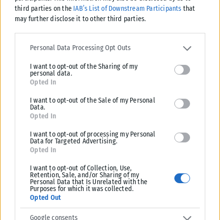
third parties on the
IAB’s List of Downstream Participants
that
may further disclose it to other third parties.
Please note that this website/app uses one or more Google
services and may gather and store information including but not
Personal Data Processing Opt Outs
limited to your visit or usage behaviour. You may click to grant or
I want to opt-out of the Sharing of my
deny consent to Google and its third-party tags to use your data
personal data.
for below specified purposes in below Google consent section.
Opted In
I want to opt-out of the Sale of my Personal
Data.
Opted In
I want to opt-out of processing my Personal
Data for Targeted Advertising.
ΑΘΛΗΤΙΚΆ
Opted In
Μοκόκα: «Θέλουμε να χτίσουμε κάτι μεγάλο στον Άρη»
I want to opt-out of Collection, Use,
Retention, Sale, and/or Sharing of my
Τις πρώτες του δηλώσεις ως παίκτης του Άρη έκανε ο Άνταμ Μοκόκα, ο
Personal Data that Is Unrelated with the
οποίος αναφέρθηκε στη νέα διετία συνεργασίας του...
Purposes for which it was collected.
Opted Out
ΑΝΑΡΤΉΘΗΚΕ ΑΠΌ
KARFITSANEWS
07/08/2026
Google consents