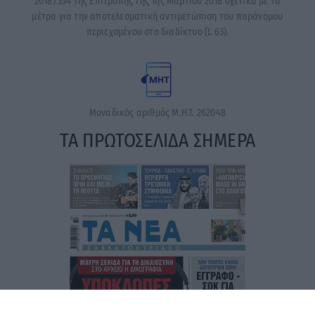
2018/334 της Επιτροπής της 1ης Μαρτίου 2018 σχετικά με τα
μέτρα για την αποτελεσματική αντιμετώπιση του παράνομου
περιεχομένου στο διαδίκτυο (L 63).
Μοναδικός αριθμός Μ.Η.Τ. 262048
ΤΑ ΠΡΩΤΟΣΕΛΙΔΑ ΣΗΜΕΡΑ