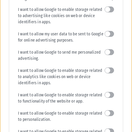
I want to allow Google to enable storage related
to advertising like cookies on web or device
identifiers in apps.
I want to allow my user data to be sent to Google
for online advertising purposes.
I want to allow Google to send me personalized
advertising.
I want to allow Google to enable storage related
to analytics like cookies on web or device
ΑΘΛΗΤΙΚΆ
identifiers in apps.
Ενδιαφέρον της «Γαλατά» για τον Κωνσταντέλια
I want to allow Google to enable storage related
Πρόταση για τον δανεισμό του Γιάννη Κωνσταντέλια με οψιόν αγοράς
to functionality of the website or app.
φέρεται να κατέθεσε η Γαλατάσαραϊ στον ΠΑΟΚ, σύμφωνα με
τουρκικά...
I want to allow Google to enable storage related
to personalization.
ΑΝΑΡΤΉΘΗΚΕ ΑΠΌ
KARFITSANEWS
07/08/2026
I want to allow Google to enable storage related