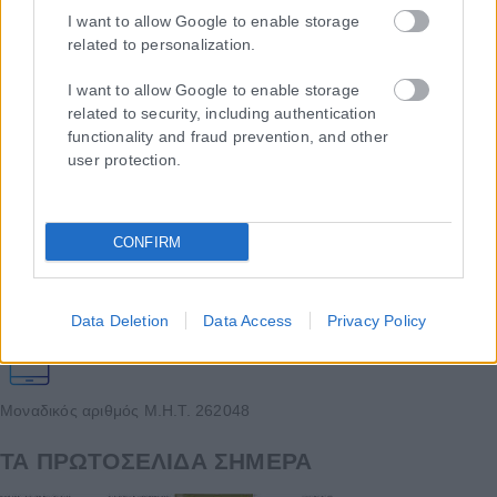
I want to allow Google to enable storage
related to personalization.
I want to allow Google to enable storage
related to security, including authentication
functionality and fraud prevention, and other
user protection.
Η εταιρεία με την επωνυμία “POLITICAL MEDIA GROUP A.E.” και κατ’
επέκταση η ιστοσελίδα που κατέχει αυτή “www.karfitsa.gr”
CONFIRM
συμμορφώνονται με τη Σύσταση (ΕΕ) 2018/334 της Επιτροπής της
1ης Μαρτίου 2018 σχετικά με τα μέτρα για την αποτελεσματική
αντιμετώπιση του παράνομου περιεχομένου στο διαδίκτυο (L 63).
Data Deletion
Data Access
Privacy Policy
Μοναδικός αριθμός Μ.Η.Τ. 262048
ΤΑ ΠΡΩΤΟΣΕΛΙΔΑ ΣΗΜΕΡΑ