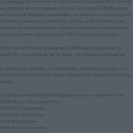
συμπεριφέρεται συνετα και να προστατεύει την ομάδα. Όσοι άγονται
και φέρονται σε καταστροφικές και πολύ συχνά αντι-ΠΑΟΚτσηδικες
συζητήσεις σε διάφορες κωλοσελιδες του διαδικτύου και στα σοσιαλ
μίντια δεν προσφέρουν τίποτε άλλο από το να δίνουν λαβή στους
εχθρούς του συλλόγου για να σπέρνουν ζιζάνια και να δημιουργούν
τεχνητές εντάσεις, και από αυτό ο ΠΑΟΚ είναι μόνιμα χαμένος.
Χρέος του ΛΑΟΥ είναι να σκέφτεται ΠΑΟΚτσηδικα και να έχει το
μυαλό του στις εκδρομές και τις μάχες των επόμενων εβδομάδων.
Η χρονιά μόλις ξεκίνησε, ο Πρωταθλητής χρειάζεται τον κόσμο στο
πλευρό του και οι επιτυχίες είμαστε βέβαιοι πως βρίσκονται προ των
πυλών.
Υ.γ Οποίος συνεχίζει να βάζει διαβάλματα για τον προπονητή του
ΠΑΟΚ θα μας βρει μπροστά του.
1926 λόγοι Περηφάνιας
1926 λόγοι Αντιστασης
1926 λόγοι Ονείρου
1926 λόγοι Κατάκτησης