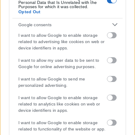
Personal Data that Is Unrelated with the
Purposes for which it was collected.
Opted Out
Google consents
I want to allow Google to enable storage
related to advertising like cookies on web or
device identifiers in apps.
Η εταιρεία με την επωνυμία “POLITICAL MEDIA GROUP A.E.” και κατ’
I want to allow my user data to be sent to
επέκταση η ιστοσελίδα που κατέχει αυτή “www.karfitsa.gr”
Google for online advertising purposes.
συμμορφώνονται με τη Σύσταση (ΕΕ) 2018/334 της Επιτροπής της
1ης Μαρτίου 2018 σχετικά με τα μέτρα για την αποτελεσματική
I want to allow Google to send me
αντιμετώπιση του παράνομου περιεχομένου στο διαδίκτυο (L 63).
personalized advertising.
I want to allow Google to enable storage
related to analytics like cookies on web or
device identifiers in apps.
Μοναδικός αριθμός Μ.Η.Τ. 262048
I want to allow Google to enable storage
ΤΑ ΠΡΩΤΟΣΕΛΙΔΑ ΣΗΜΕΡΑ
related to functionality of the website or app.