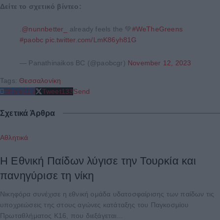
Δείτε το σχετικό βίντεο:
.
@nunnbetter_
already feels the 💚
#WeTheGreens
#paobc
pic.twitter.com/LmK86yh81G
— Panathinaikos BC (@paobcgr)
November 12, 2023
Tags:
Θεσσαλονίκη
Share
213
Tweet
133
Send
Σχετικά Άρθρα
Αθλητικά
Η Εθνική Παίδων λύγισε την Τουρκία και
πανηγύρισε τη νίκη
Νικηφόρα συνέχισε η εθνική ομάδα υδατοσφαίρισης των παίδων τις
υποχρεώσεις της στους αγώνες κατάταξης του Παγκοσμίου
Πρωταθλήματος Κ16, που διεξάγεται...