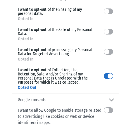
limited to your visit or usage behaviour. You may click to grant or
I want to opt-out of the Sharing of my
deny consent to Google and its third-party tags to use your data
personal data.
for below specified purposes in below Google consent section.
ΑΘΛΗΤΙΚΆ
Opted In
Βαρύ πένθος για τον Λιονέλ Μέσι – Πέθανε ο πατέρας του
I want to opt-out of the Sale of my Personal
Data.
Χόρχε
Opted In
Ο Χόρχε Μέσι, πατέρας του Λιονέλ Μέσι, έφυγε από τη ζωή το βράδυ
της Παρασκευής (7/8) σε κλινική στο Ροσάριο...
I want to opt-out of processing my Personal
Data for Targeted Advertising.
ΑΝΑΡΤΉΘΗΚΕ ΑΠΌ
KARFITSANEWS
08/08/2026
Opted In
I want to opt-out of Collection, Use,
Retention, Sale, and/or Sharing of my
Personal Data that Is Unrelated with the
Purposes for which it was collected.
Opted Out
Google consents
I want to allow Google to enable storage related
to advertising like cookies on web or device
identifiers in apps.