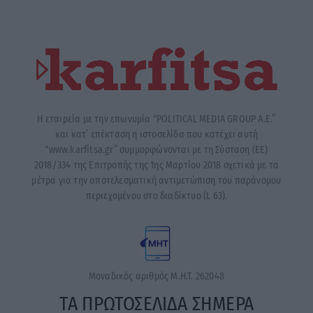
Η εταιρεία με την επωνυμία “POLITICAL MEDIA GROUP A.E.”
και κατ’ επέκταση η ιστοσελίδα που κατέχει αυτή
“www.karfitsa.gr” συμμορφώνονται με τη Σύσταση (ΕΕ)
2018/334 της Επιτροπής της 1ης Μαρτίου 2018 σχετικά με τα
μέτρα για την αποτελεσματική αντιμετώπιση του παράνομου
περιεχομένου στο διαδίκτυο (L 63).
Μοναδικός αριθμός Μ.Η.Τ. 262048
ΤΑ ΠΡΩΤΟΣΕΛΙΔΑ ΣΗΜΕΡΑ