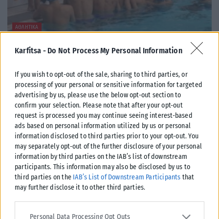
ΑΘΛΗΤΙΚΆ
Η Εθνική Παίδων λύγισε την Τουρκία και πανηγύρισε τη νίκη
Karfitsa -
Do Not Process My Personal Information
Νικηφόρα συνέχισε η εθνική ομάδα υδατοσφαίρισης των παίδων τις
υποχρεώσεις της στους αγώνες κατάταξης του Παγκοσμίου
If you wish to opt-out of the sale, sharing to third parties, or
Πρωταθλήματος Κ16, που διεξάγεται...
processing of your personal or sensitive information for targeted
advertising by us, please use the below opt-out section to
ΑΝΑΡΤΉΘΗΚΕ ΑΠΌ
KARFITSANEWS
08/08/2026
confirm your selection. Please note that after your opt-out
request is processed you may continue seeing interest-based
ads based on personal information utilized by us or personal
information disclosed to third parties prior to your opt-out. You
may separately opt-out of the further disclosure of your personal
information by third parties on the IAB’s list of downstream
participants. This information may also be disclosed by us to
third parties on the
IAB’s List of Downstream Participants
that
may further disclose it to other third parties.
Please note that this website/app uses one or more Google
services and may gather and store information including but not
Personal Data Processing Opt Outs