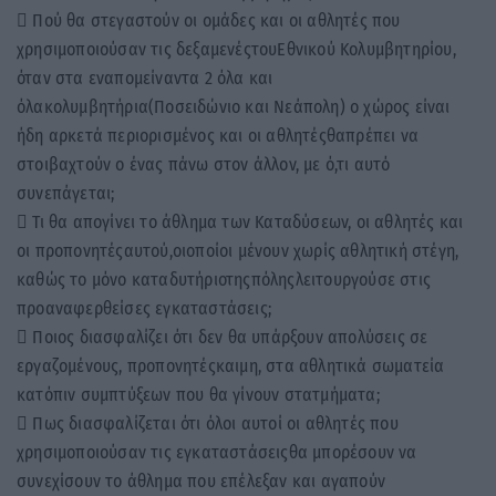
 Πού θα στεγαστούν οι ομάδες και οι αθλητές που
χρησιμοποιούσαν τις δεξαμενέςτουΕθνικού Κολυμβητηρίου,
όταν στα εναπομείναντα 2 όλα και
όλακολυμβητήρια(Ποσειδώνιο και Νεάπολη) ο χώρος είναι
ήδη αρκετά περιορισμένος και οι αθλητέςθαπρέπει να
στοιβαχτούν ο ένας πάνω στον άλλον, με ό,τι αυτό
συνεπάγεται;
 Τι θα απογίνει το άθλημα των Καταδύσεων, οι αθλητές και
οι προπονητέςαυτού,οιοποίοι μένουν χωρίς αθλητική στέγη,
καθώς το μόνο καταδυτήριοτηςπόληςλειτουργούσε στις
προαναφερθείσες εγκαταστάσεις;
 Ποιος διασφαλίζει ότι δεν θα υπάρξουν απολύσεις σε
εργαζομένους, προπονητέςκαιμη, στα αθλητικά σωματεία
κατόπιν συμπτύξεων που θα γίνουν στατμήματα;
 Πως διασφαλίζεται ότι όλοι αυτοί οι αθλητές που
χρησιμοποιούσαν τις εγκαταστάσειςθα μπορέσουν να
συνεχίσουν το άθλημα που επέλεξαν και αγαπούν