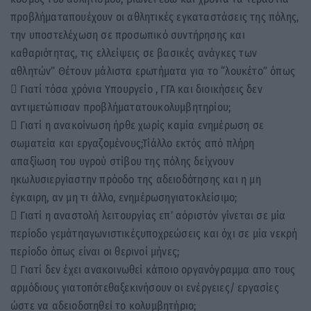
προβλήματαπουέχουν οι αθλητικές εγκαταστάσεις της πόλης,
την υποστελέχωση σε προσωπικό συντήρησης και
καθαριότητας, τις ελλείψεις σε βασικές ανάγκες των
αθλητών” Θέτουν μάλιστα ερωτήματα για το “λουκέτο” όπως
 Γιατί τόσα χρόνια Υπουργείο , ΓΓΑ και διοικήσεις δεν
αντιμετώπισαν προβλήματατουκολυμβητηρίου;
 Γιατί η ανακοίνωση ήρθε χωρίς καμία ενημέρωση σε
σωματεία και εργαζομένους;Τίάλλο εκτός από πλήρη
απαξίωση του υγρού στίβου της πόλης δείχνουν
ηκωλυσιεργίαστην πρόοδο της αδειοδότησης και η μη
έγκαιρη, αν μη τι άλλο, ενημέρωσηγιατοκλείσιμο;
 Γιατί η αναστολή λειτουργίας επ’ αόριστόν γίνεται σε μία
περίοδο γεμάτηαγωνιστικέςυποχρεώσεις και όχι σε μία νεκρή
περίοδο όπως είναι οι θερινοί μήνες;
 Γιατί δεν έχει ανακοινωθεί κάποιο οργανόγραμμα απο τους
αρμόδιους γιατοπότεθαξεκινήσουν οι ενέργειες/ εργασίες
ώστε να αδειοδοτηθεί το κολυμβητήριο;