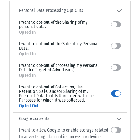
Please note that this website/app uses one or more Google
services and may gather and store information including but not
Personal Data Processing Opt Outs
Θα βόλευε; Πως θα ήταν η Θεσσαλονίκη αν είχε
limited to your visit or usage behaviour. You may click to grant or
Τραμ σύμφωνα με το ΑΙ (ΦΩΤΟ)
I want to opt-out of the Sharing of my
deny consent to Google and its third-party tags to use your data
personal data.
for below specified purposes in below Google consent section.
ΑΝΑΡΤΉΘΗΚΕ ΑΠΌ
ΚΩΝΣΤΑΝΤΊΝΟΣ ΟΥΖΟΎΝΟΓΛΟΥ
22/02/2025
Opted In
Ο Χρήστος τρέχει έναν μεγάλο διαγωνισμό
I want to opt-out of the Sale of my Personal
Data.
ΑΝΑΡΤΉΘΗΚΕ ΑΠΌ
ΚΩΝΣΤΑΝΤΊΝΟΣ ΟΥΖΟΎΝΟΓΛΟΥ
13/02/2025
Opted In
I want to opt-out of processing my Personal
Η αγάπη «ανθίζει» στη Θεσσαλονίκη: Δείτε τα
Data for Targeted Advertising.
Opted In
ανθοπωλεία που ξεχωρίζουν (ΦΩΤΟ)
ΑΝΑΡΤΉΘΗΚΕ ΑΠΌ
ΚΩΝΣΤΑΝΤΊΝΟΣ ΟΥΖΟΎΝΟΓΛΟΥ
27/05/2025
I want to opt-out of Collection, Use,
Retention, Sale, and/or Sharing of my
Personal Data that Is Unrelated with the
Πετάνε πρώην υφυπουργό στον δρόμο…
Purposes for which it was collected.
ΑΝΑΡΤΉΘΗΚΕ ΑΠΌ
ΚΩΝΣΤΑΝΤΊΝΟΣ ΟΥΖΟΎΝΟΓΛΟΥ
12/02/2025
Opted Out
Google consents
Πού είναι ο υφυπουργός;
I want to allow Google to enable storage related
ΑΝΑΡΤΉΘΗΚΕ ΑΠΌ
ΚΩΝΣΤΑΝΤΊΝΟΣ ΟΥΖΟΎΝΟΓΛΟΥ
11/02/2025
to advertising like cookies on web or device