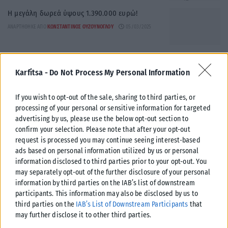
Η μεγάλη δωρεά ύψους 1.390.000 ευρώ!
ΑΝΑΡΤΉΘΗΚΕ ΑΠΌ
ΚΩΝΣΤΑΝΤΊΝΟΣ ΟΥΖΟΎΝΟΓΛΟΥ
05/03/2025
Πόρισμα Τέμπη: Ο σταθμάρχης της Λάρισας ήταν
συναισθηματικά φορτισμένος γιατί είχε κάνει το
Karfitsa -
Do Not Process My Personal Information
ίδιο λάθος λίγο νωρίτερα (Video)
ΑΝΑΡΤΉΘΗΚΕ ΑΠΌ
ΚΩΝΣΤΑΝΤΊΝΟΣ ΟΥΖΟΎΝΟΓΛΟΥ
27/02/2025
If you wish to opt-out of the sale, sharing to third parties, or
processing of your personal or sensitive information for targeted
Η Χαλκιδική «κατέκτησε» τους Γερμανούς
advertising by us, please use the below opt-out section to
τουρίστες – Πρώτη εθνικότητα σε αεροπορικές
confirm your selection. Please note that after your opt-out
αφίξεις
request is processed you may continue seeing interest-based
ΑΝΑΡΤΉΘΗΚΕ ΑΠΌ
ΚΩΝΣΤΑΝΤΊΝΟΣ ΟΥΖΟΎΝΟΓΛΟΥ
27/02/2025
ads based on personal information utilized by us or personal
information disclosed to third parties prior to your opt-out. You
Ηχηρό άδειασμα Μαρινάκη στον Σαμαρά
may separately opt-out of the further disclosure of your personal
ΑΝΑΡΤΉΘΗΚΕ ΑΠΌ
ΚΩΝΣΤΑΝΤΊΝΟΣ ΟΥΖΟΎΝΟΓΛΟΥ
26/02/2025
information by third parties on the IAB’s list of downstream
participants. This information may also be disclosed by us to
third parties on the
IAB’s List of Downstream Participants
that
Εκτροχιάστηκε βαγόνι συντήρησης γραμμών
may further disclose it to other third parties.
ΑΝΑΡΤΉΘΗΚΕ ΑΠΌ
ΚΩΝΣΤΑΝΤΊΝΟΣ ΟΥΖΟΎΝΟΓΛΟΥ
23/02/2025