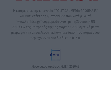
Η εταιρεία με την επωνυμία “POLITICAL MEDIA GROUP A.E.”
και κατ’ επέκταση η ιστοσελίδα που κατέχει αυτή
“www.karfitsa.gr” συμμορφώνονται με τη Σύσταση (ΕΕ)
2018/334 της Επιτροπής της 1ης Μαρτίου 2018 σχετικά με τα
μέτρα για την αποτελεσματική αντιμετώπιση του παράνομου
περιεχομένου στο διαδίκτυο (L 63).
Μοναδικός αριθμός Μ.Η.Τ. 262048
ΤΑ ΠΡΩΤΟΣΕΛΙΔΑ ΣΗΜΕΡΑ