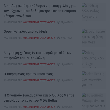
Δίκη Λυγγερίδη: «Κόλαφος» η εισαγγελέας για
τον 19χρονο που δολοφόνησε τον αστυνομικό –
Ζήτησε ενοχή του
ΑΝΑΡΤΉΘΗΚΕ ΑΠΌ
ΚΩΝΣΤΑΝΤΊΝΟΣ ΟΥΖΟΎΝΟΓΛΟΥ
01/04/2025
Οριστικό τέλος από το Mega
ΑΝΑΡΤΉΘΗΚΕ ΑΠΌ
ΚΩΝΣΤΑΝΤΊΝΟΣ ΟΥΖΟΎΝΟΓΛΟΥ
27/03/2025
Διαγραφή χρέους 14 εκατ. ευρώ μεταξύ των
εταιρειών του Ν. Κοκλώνη
ΑΝΑΡΤΉΘΗΚΕ ΑΠΌ
ΚΩΝΣΤΑΝΤΊΝΟΣ ΟΥΖΟΎΝΟΓΛΟΥ
15/03/2025
Ο πικραμένος πρώην υπουργός
ΑΝΑΡΤΉΘΗΚΕ ΑΠΌ
ΚΩΝΣΤΑΝΤΊΝΟΣ ΟΥΖΟΎΝΟΓΛΟΥ
15/03/2025
Η Οινοποιία Μαλαματίνα και ο Όμιλος Mantis
στηρίζουν το έργο του MDA Hellas
ΑΝΑΡΤΉΘΗΚΕ ΑΠΌ
ΚΩΝΣΤΑΝΤΊΝΟΣ ΟΥΖΟΎΝΟΓΛΟΥ
13/03/2025